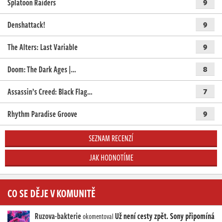
Splatoon Raiders
9
Denshattack!
9
The Alters: Last Variable
9
Doom: The Dark Ages |…
8
Assassin’s Creed: Black Flag…
7
Rhythm Paradise Groove
9
SEZNAM RECENZÍ
JAK HODNOTÍME
CO SE DĚJE V KOMUNITĚ
Ruzova-bakterie
Už není cesty zpět. Sony připomíná
okomentoval