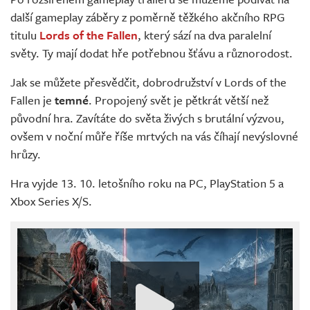
Živě
další gameplay záběry z poměrně těžkého akčního RPG
titulu
Lords of the Fallen
, který sází na dva paralelní
světy. Ty mají dodat hře potřebnou šťávu a různorodost.
Jak se můžete přesvědčit, dobrodružství v Lords of the
Fallen je
temné
. Propojený svět je pětkrát větší než
původní hra. Zavítáte do světa živých s brutální výzvou,
ovšem v noční můře říše mrtvých na vás číhají nevýslovné
hrůzy.
Hra vyjde 13. 10. letošního roku na PC, PlayStation 5 a
Xbox Series X/S.