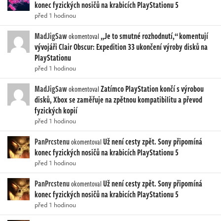
konec fyzických nosičů na krabicích PlayStationu 5
před 1 hodinou
MadJigSaw
„Je to smutné rozhodnutí,“ komentují
okomentoval
vývojáři Clair Obscur: Expedition 33 ukončení výroby disků na
PlayStationu
před 1 hodinou
MadJigSaw
Zatímco PlayStation končí s výrobou
okomentoval
disků, Xbox se zaměřuje na zpětnou kompatibilitu a převod
fyzických kopií
před 1 hodinou
PanPrcstenu
Už není cesty zpět. Sony připomíná
okomentoval
konec fyzických nosičů na krabicích PlayStationu 5
před 1 hodinou
PanPrcstenu
Už není cesty zpět. Sony připomíná
okomentoval
konec fyzických nosičů na krabicích PlayStationu 5
před 1 hodinou