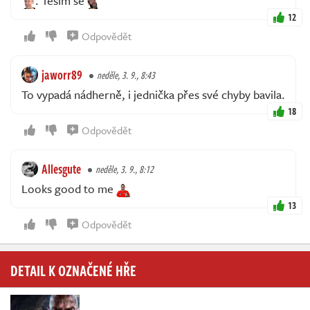
. Těším se
12
Odpovědět
jaworr89
neděle, 3. 9., 8:43
To vypadá nádherně, i jednička přes své chyby bavila.
18
Odpovědět
Allesgute
neděle, 3. 9., 8:12
Looks good to me
13
Odpovědět
DETAIL K OZNAČENÉ HŘE