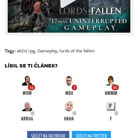
Tagy:
akční rpg
,
Gameplay
,
lords of the fallen
LÍBIL SE TI ČLÁNEK?
16
7
95
WOW
MEH
HMMM
0
0
0
ARRGG
HAHA
F
SDÍLET NA FACEBOOK
SDÍLET NA TWITTER