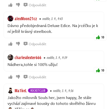
Odpovědět
alexMoon21cz
neděle, 3. 9., 9:43
Dávno předobjednaná Deluxe Edice. Na jrcéčku je k
ní ještě krásný steelbook.
10
Odpovědět
charlesdexter666
neděle, 3. 9., 9:39
Nádhera,tohle si 100% užiju!
10
Odpovědět
Ma1keL
ROCKETCLUB
neděle, 3. 9., 9:36
Jakožto milovník Souls her, jsem happy, že stále
vychází zajímavé kousky do tohoto skvělého žánru