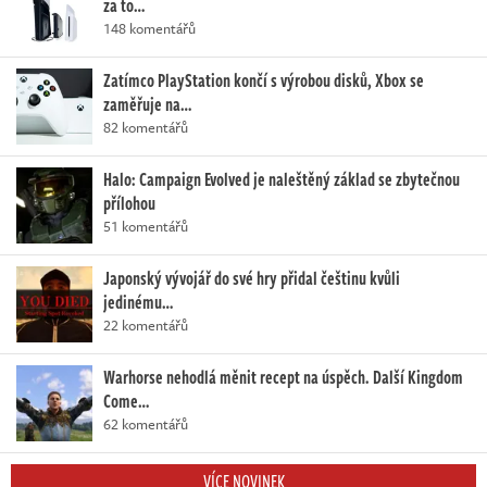
za to…
148 komentářů
Zatímco PlayStation končí s výrobou disků, Xbox se
zaměřuje na…
82 komentářů
Halo: Campaign Evolved je naleštěný základ se zbytečnou
přílohou
51 komentářů
Japonský vývojář do své hry přidal češtinu kvůli
jedinému…
22 komentářů
Warhorse nehodlá měnit recept na úspěch. Další Kingdom
Come…
62 komentářů
VÍCE NOVINEK