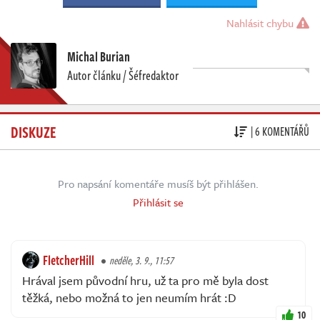
Nahlásit chybu
Michal Burian
Autor článku / Šéfredaktor
DISKUZE
| 6 KOMENTÁŘŮ
Pro napsání komentáře musíš být přihlášen.
Přihlásit se
FletcherHill
neděle, 3. 9., 11:57
Hrával jsem původní hru, už ta pro mě byla dost
těžká, nebo možná to jen neumím hrát :D
10