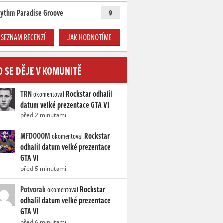
ythm Paradise Groove
9
SEZNAM RECENZÍ
JAK HODNOTÍME
O SE DĚJE V KOMUNITĚ
TRN
Rockstar odhalil
okomentoval
datum velké prezentace GTA VI
před 2 minutami
MFDOOOM
Rockstar
okomentoval
odhalil datum velké prezentace
GTA VI
před 5 minutami
Potvorak
Rockstar
okomentoval
odhalil datum velké prezentace
GTA VI
před 6 minutami