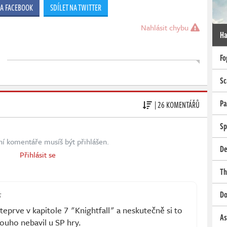
NA FACEBOOK
SDÍLET NA TWITTER
Nahlásit chybu
Ha
Fo
Sc
Pa
| 26 KOMENTÁŘŮ
Sp
ní komentáře musíš být přihlášen.
De
Přihlásit se
Th
Do
5
teprve v kapitole 7 "Knightfall" a neskutečně si to
As
ouho nebavil u SP hry.