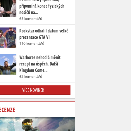
připomíná konec fyzických
nosičů na…
65 komentářů
Rockstar odhalil datum velké
prezentace GTA VI
110 komentářů
Warhorse nehodlá měnit
recept na úspěch. Další
Kingdom Come…
62 komentářů
VÍCE NOVINEK
ECENZE