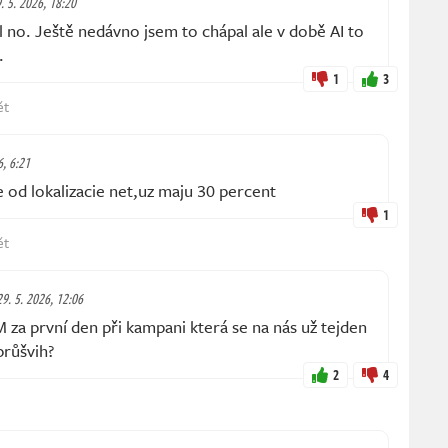
. 5. 2026, 18:20
no. Ještě nedávno jsem to chápal ale v době AI to
.
1
3
ět
6, 6:21
d lokalizacie net,uz maju 30 percent
1
ět
29. 5. 2026, 12:06
za první den při kampani která se na nás už tejden
průšvih?
2
4