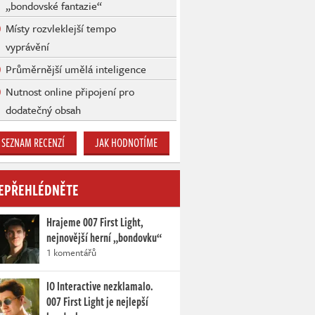
„bondovské fantazie“
Místy rozvleklejší tempo
vyprávění
Průměrnější umělá inteligence
Nutnost online připojení pro
dodatečný obsah
SEZNAM RECENZÍ
JAK HODNOTÍME
EPŘEHLÉDNĚTE
Hrajeme 007 First Light,
nejnovější herní „bondovku“
1 komentářů
IO Interactive nezklamalo.
007 First Light je nejlepší