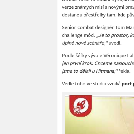
verze známých misí s novými pravi
dostanou přestřelky tam, kde pů
Senior combat designér Tom Marc
challenge mód.
„Je to prostor, 
úplně nové scénáře,“
uvedl.
Podle šéfky vývoje Véronique Lall
jen první krok. Chceme naslouch
jsme to dělali u Hitmana,“
řekla.
Vedle toho ve studiu vzniká
port 