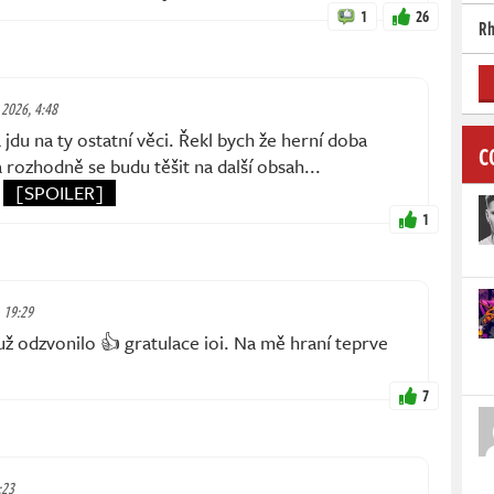
1
26
Rh
 2026, 4:48
jdu na ty ostatní věci. Řekl bych že herní doba
C
 rozhodně se budu těšit na další obsah...
a
[SPOILER]
1
, 19:29
už odzvonilo 👍 gratulace ioi. Na mě hraní teprve
7
:23