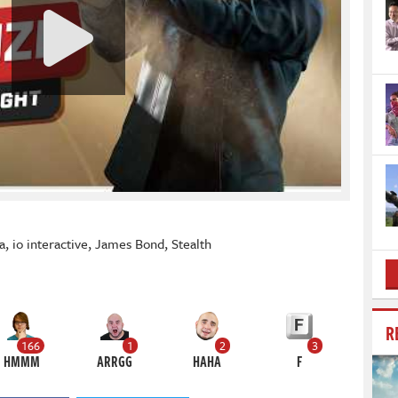
a
,
io interactive
,
James Bond
,
Stealth
R
166
1
2
3
HMMM
ARRGG
HAHA
F