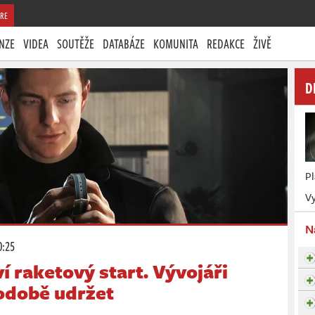
RE
NZE
VIDEA
SOUTĚŽE
DATABÁZE
KOMUNITA
REDAKCE
ŽIVĚ
D
P
Vy
N
0:25
ví raketový start. Vývojáři
hodobě udržet