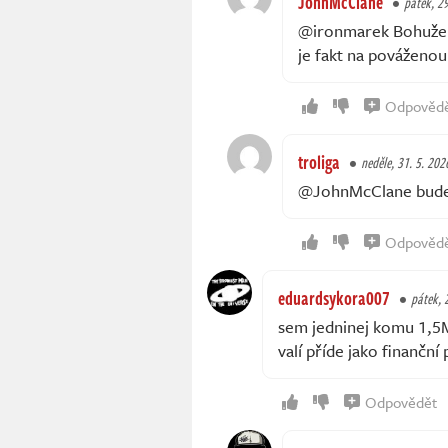
JohnMcClane
pátek, 29
@ironmarek Bohužel 
je fakt na pováženou
Odpověd
troliga
neděle, 31. 5. 202
@JohnMcClane bude o
Odpověd
eduardsykora007
pátek, 
sem jedninej komu 1,5M 
valí příde jako finanční 
Odpovědět