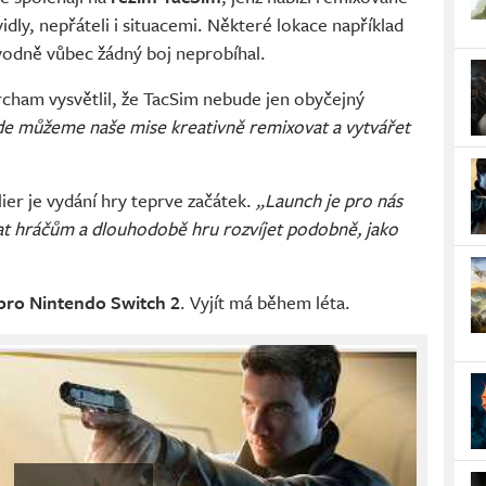
dly, nepřáteli i situacemi. Některé lokace například
vodně vůbec žádný boj neprobíhal.
ham vysvětlil, že TacSim nebude jen obyčejný
kde můžeme naše mise kreativně remixovat a vytvářet
ier je vydání hry teprve začátek.
„Launch je pro nás
at hráčům a dlouhodobě hru rozvíjet podobně, jako
pro Nintendo Switch 2
. Vyjít má během léta.