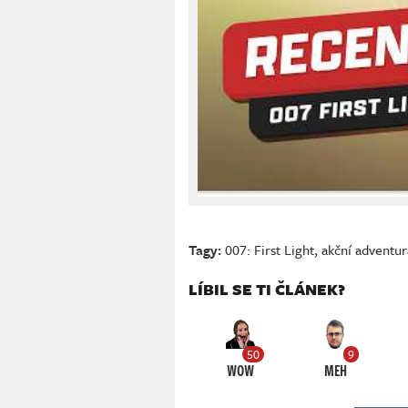
Tagy:
007: First Light
,
akční adventur
LÍBIL SE TI ČLÁNEK?
50
9
WOW
MEH