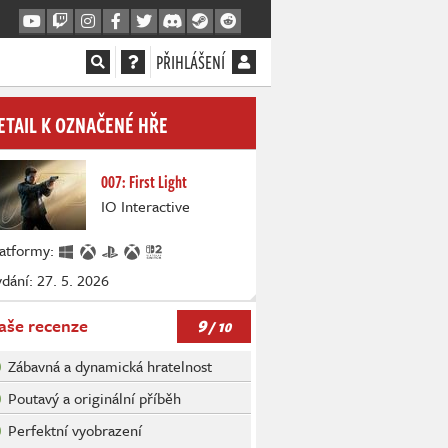
PŘIHLÁŠENÍ
ETAIL K OZNAČENÉ HŘE
007: First Light
IO Interactive
latformy:
dání: 27. 5. 2026
9
aše recenze
/ 10
Zábavná a dynamická hratelnost
Poutavý a originální příběh
Perfektní vyobrazení