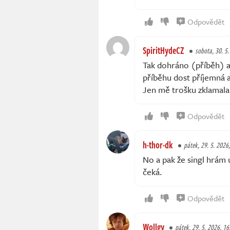
Odpovědět
SpiritHydeCZ
sobota, 30. 5.
Tak dohráno (příběh) a 
příběhu dost příjemná a
Jen mě trošku zklamal
Odpovědět
h-thor-dk
pátek, 29. 5. 2026
No a pak že singl hrám 
čeká.
Odpovědět
Wollgy
pátek, 29. 5. 2026, 16