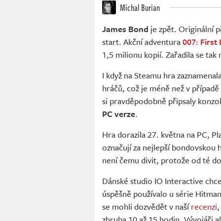
Michal Burian
James Bond
je zpět. Originální
start. Akční adventura
007: First 
1,5 milionu kopií. Zařadila se tak 
I když na Steamu hra zaznamenala
hráčů, což je méně než v případě 
si pravděpodobně připsaly konzol
PC verze
.
Hra dorazila 27. května na PC, Pla
označují za nejlepší bondovskou 
není čemu divit, protože od té
Dánské studio IO Interactive chce
úspěšně používalo u série Hitman
se mohli dozvědět v naší
recenzi
,
zhruba 10 až 15 hodin. Vývojáři a