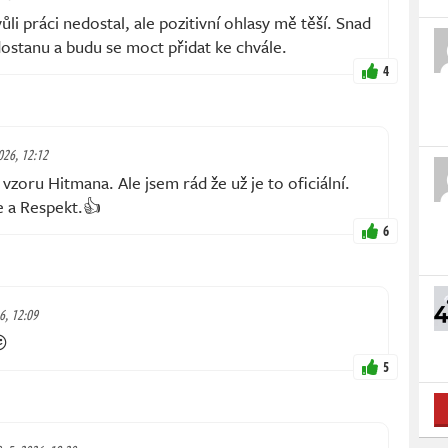
li práci nedostal, ale pozitivní ohlasy mě těší. Snad
ostanu a budu se moct přidat ke chvále.
4
026, 12:12
vzoru Hitmana. Ale jsem rád že už je to oficiální.
e a Respekt.👍
6
6, 12:09
😕
5