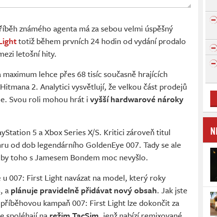
 příběh známého agenta má za sebou velmi úspěšný
Light
totiž během prvních 24 hodin od vydání prodalo
mezi letošní hity.
 maximum lehce přes 68 tisíc současně hrajících
Hitmana 2. Analytici vysvětlují, že velkou část prodejů
e. Svou roli mohou hrát i
vyšší hardwarové nároky
N
yStation 5 a Xbox Series X/S. Kritici zároveň titul
hru od dob legendárního GoldenEye 007. Tady se ale
 doby toho s Jamesem Bondem moc nevyšlo.
 u 007: First Light navázat na model, který roky
, a
plánuje pravidelně přidávat nový obsah
. Jak jste
 příběhovou kampaň 007: First Light lze dokončit za
le spoléhají na
režim TacSim
, jenž nabízí remixované