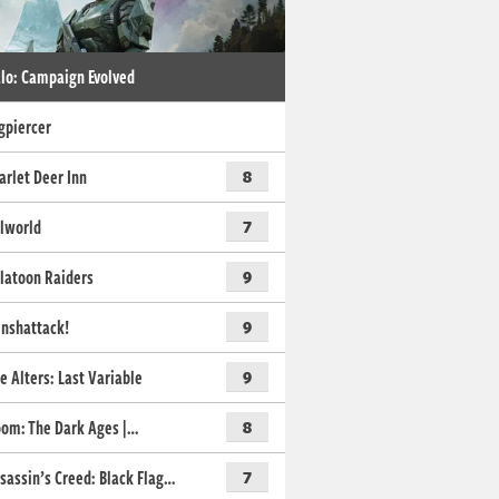
lo: Campaign Evolved
gpiercer
arlet Deer Inn
8
lworld
7
latoon Raiders
9
nshattack!
9
e Alters: Last Variable
9
om: The Dark Ages |…
8
sassin’s Creed: Black Flag…
7