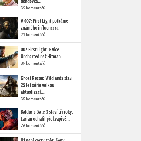
bondovka…
39 komentářů
V 007: First Light potkáme
známého influencera
21 komentářů
007 First Light je více
Uncharted než Hitman
89 komentářů
Ghost Recon: Wildlands slaví
25 let série velkou
aktualizací.…
35 komentářů
Baldur's Gate 3 slaví tři roky.
Larian odhalil překvapivé…
76 komentářů
Už není cesty zpět. Sony