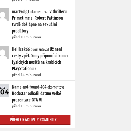
martyolg1
V thrilleru
okomentoval
Primetime si Robert Pattinson
tvrdě došlápne na sexuální
predátory
před 10 minutami
Hellicek66
Už není
okomentoval
cesty zpět. Sony připomíná konec
fyzických nosičů na krabicích
PlayStationu 5
před 14 minutami
Name-not-found-404
okomentoval
Rockstar odhalil datum velké
prezentace GTA VI
před 15 minutami
PŘEHLED AKTIVITY KOMUNITY