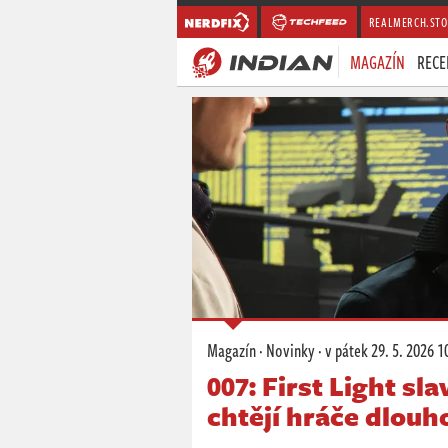
REALMERCH.STO
MAGAZÍN
RECE
Magazín
·
Novinky
·
v pátek
29. 5. 2026 1
007: First Light sla
chtějí hráče dlou