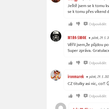
Ještě jsem se k tomu kvů
se k tomu přes víkend d
Odpovědět
M1R4-5M4K
pátek, 29. 5. 2
Věřil jsem,že půjdou po 
Super zpráva. Gratulac
Odpovědět
ironmarek
pátek, 29. 5. 202
CZ titulky asi nic, co?! 
Odpovědět