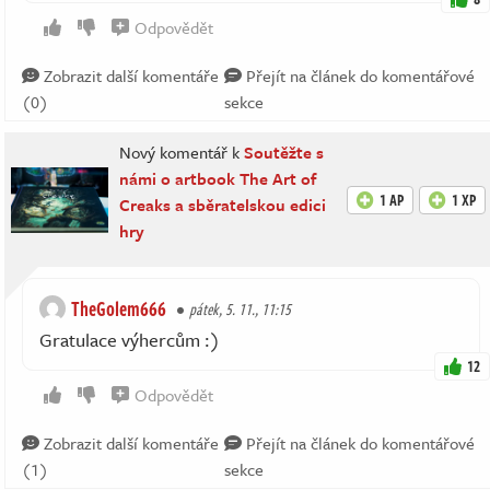
Odpovědět
Zobrazit další komentáře
Přejít na článek do komentářové
(0)
sekce
Nový komentář k
Soutěžte s
námi o artbook The Art of
1 AP
1 XP
Creaks a sběratelskou edici
hry
TheGolem666
pátek, 5. 11., 11:15
Gratulace výhercům :)
12
Odpovědět
Zobrazit další komentáře
Přejít na článek do komentářové
(1)
sekce