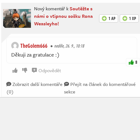
Nový komentář k
Soutěžte s
námi o vtipnou sošku Rona
1 AP
1 XP
Weasleyho!
TheGolem666
neděle, 26. 9., 10:18
Děkuji za gratulace :)
8
Odpovědět
Zobrazit další komentáře
Přejít na článek do komentářové
(0)
sekce