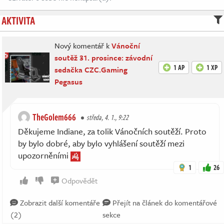
AKTIVITA
Nový komentář k
Vánoční
soutěž 31. prosince: závodní
1 AP
1 XP
sedačka CZC.Gaming
Pegasus
TheGolem666
středa, 4. 1., 9:22
Děkujeme Indiane, za tolik Vánočních soutěží. Proto
by bylo dobré, aby bylo vyhlášení soutěží mezi
upozorněními
1
26
Odpovědět
Zobrazit další komentáře
Přejít na článek do komentářové
(2)
sekce