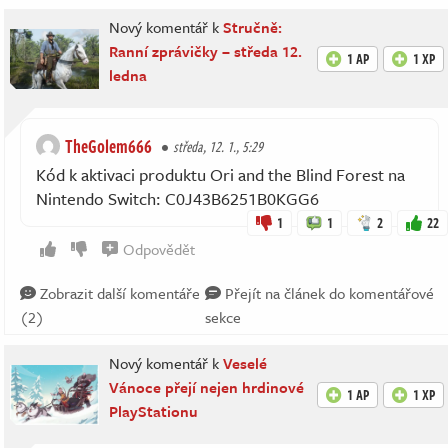
Nový komentář k
Stručně:
Ranní zprávičky – středa 12.
1 AP
1 XP
ledna
TheGolem666
středa, 12. 1., 5:29
Kód k aktivaci produktu Ori and the Blind Forest na
Nintendo Switch: C0J43B6251B0KGG6
1
1
2
22
Odpovědět
Zobrazit další komentáře
Přejít na článek do komentářové
(2)
sekce
Nový komentář k
Veselé
Vánoce přejí nejen hrdinové
1 AP
1 XP
PlayStationu