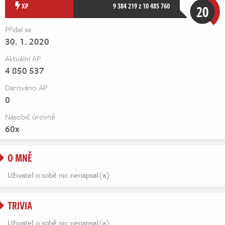
Živě
XP
9 384 219 z 10 485 760
20
Přidal se
30. 1. 2020
Aktuální AP
4 850 537
Darováno AP
0
Násobič úrovně
60x
O MNĚ
Uživatel o sobě nic nenapsal(a).
TRIVIA
Uživatel o sobě nic nenapsal(a).