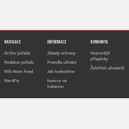
NAVIGACE
INFORMACE
KOMUNITA
Archiv pořadu
Zásady ochrany
Nejnovější
příspěvky
Redakce pořadu
Pravidla užívání
Žebříček uživatelů
RSS Atom Feed
Jak hodnotíme
NerdFix
Inzerce na
Indianovi
Indian je herní projekt sdružující hráče a hráčky všeho věku
kolem témat o počítačových a konzolových hrách.
Při poskytování služeb nám pomáhají soubory cookie.
Používáním webu vyjadřujete souhlas.