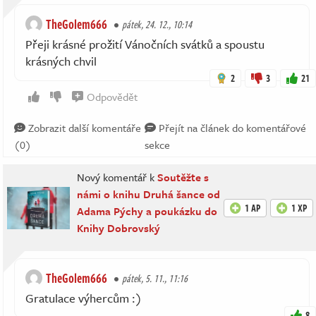
TheGolem666
pátek, 24. 12., 10:14
Přeji krásné prožití Vánočních svátků a spoustu
krásných chvil
2
3
21
Odpovědět
Zobrazit další komentáře
Přejít na článek do komentářové
(0)
sekce
Nový komentář k
Soutěžte s
námi o knihu Druhá šance od
1 AP
1 XP
Adama Pýchy a poukázku do
Knihy Dobrovský
TheGolem666
pátek, 5. 11., 11:16
Gratulace výhercům :)
8