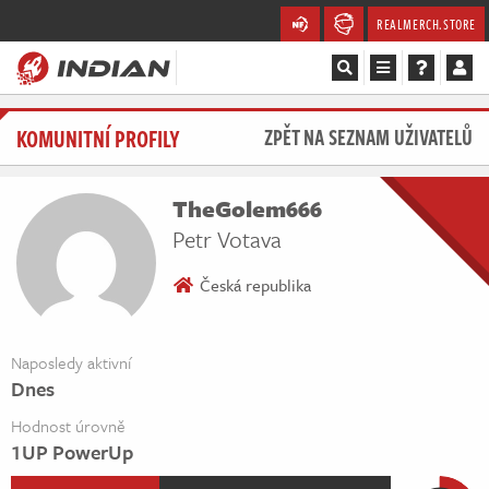
REALMERCH.STORE
Magazín
KOMUNITNÍ PROFILY
ZPĚT NA SEZNAM UŽIVATELŮ
Recenze
TheGolem666
Videa
Petr Votava
Soutěže
Česká republika
Databáze
Naposledy aktivní
Dnes
Komunita
Hodnost úrovně
Redakce
1UP PowerUp