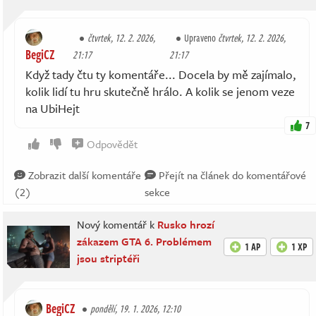
čtvrtek, 12. 2. 2026,
Upraveno
čtvrtek, 12. 2. 2026,
BegiCZ
21:17
21:17
Když tady čtu ty komentáře... Docela by mě zajímalo,
kolik lidí tu hru skutečně hrálo. A kolik se jenom veze
na UbiHejt
7
Odpovědět
Zobrazit další komentáře
Přejít na článek do komentářové
(2)
sekce
Nový komentář k
Rusko hrozí
zákazem GTA 6. Problémem
1 AP
1 XP
jsou striptéři
BegiCZ
pondělí, 19. 1. 2026, 12:10