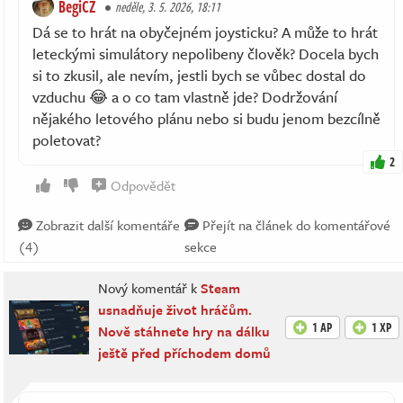
BegiCZ
neděle, 3. 5. 2026, 18:11
Dá se to hrát na obyčejném joysticku? A může to hrát
leteckými simulátory nepolibeny člověk? Docela bych
si to zkusil, ale nevím, jestli bych se vůbec dostal do
vzduchu 😂 a o co tam vlastně jde? Dodržování
nějakého letového plánu nebo si budu jenom bezcílně
poletovat?
2
Odpovědět
Zobrazit další komentáře
Přejít na článek do komentářové
(4)
sekce
Nový komentář k
Steam
usnadňuje život hráčům.
1 AP
1 XP
Nově stáhnete hry na dálku
ještě před příchodem domů