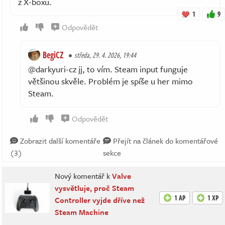
z X-boxu.
1
9
Odpovědět
BegiCZ
středa, 29. 4. 2026, 19:44
@darkyuri-cz jj, to vím. Steam input funguje
většinou skvěle. Problém je spíše u her mimo
Steam.
Odpovědět
Zobrazit další komentáře
Přejít na článek do komentářové
(3)
sekce
Nový komentář k
Valve
vysvětluje, proč Steam
1 AP
1 XP
Controller vyjde dříve než
Steam Machine