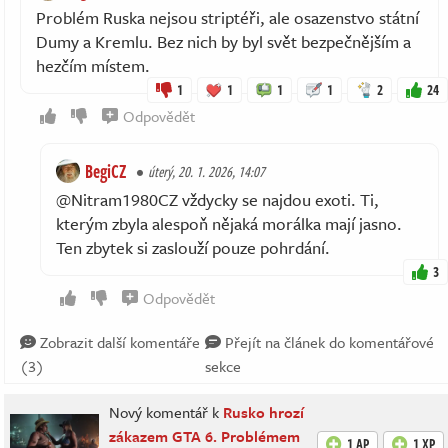
Problém Ruska nejsou striptéři, ale osazenstvo státní
Dumy a Kremlu. Bez nich by byl svět bezpečnějším a
hezčím místem.
1
1
1
1
2
24
Odpovědět
BegiCZ
úterý, 20. 1. 2026, 14:07
@Nitram1980CZ vždycky se najdou exoti. Ti,
kterým zbyla alespoň nějaká morálka mají jasno.
Ten zbytek si zaslouží pouze pohrdání.
3
Odpovědět
Zobrazit další komentáře
Přejít na článek do komentářové
(3)
sekce
Nový komentář k
Rusko hrozí
zákazem GTA 6. Problémem
1 AP
1 XP