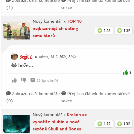
(1)
sekce
Nový komentář k
TOP 10
nejbizarnějších dating
1 AP
1 XP
simulátorů
BegiCZ
sobota, 14. 2. 2026, 21:16
😂 bože...
9
Odpovědět
Zobrazit další komentáře
Přejít na článek do komentářové
(0)
sekce
Nový komentář k
Kraken se
vynořil z hlubin v nové
1 AP
1 XP
sezóně Skull and Bones