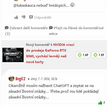
@lukaskauca nebuď hnidopich... 🤭
Odpovědět
Zobrazit další komentáře
Přejít na článek do komentářové
(3)
sekce
Nový komentář k
NVIDIA vrací
do prodeje GeForce RTX
1 AP
1 XP
3060, vychází levněji než
nové karty
BegiCZ
úterý, 7. 7. 2026, 18:26
Okamžitě musím nažhavit ChatGPT a zeptat se na
zásadní životní otázky... Třeba proč mu lidé pokládají
zásadní životní otázky...
7