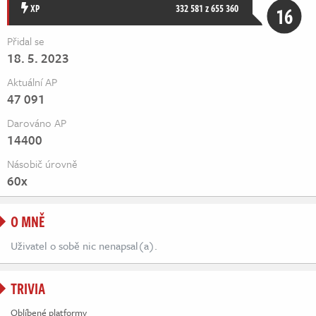
Živě
XP
332 581 z 655 360
16
Přidal se
18. 5. 2023
Aktuální AP
47 091
Darováno AP
14400
Násobič úrovně
60x
O MNĚ
Uživatel o sobě nic nenapsal(a).
TRIVIA
Oblíbené platformy