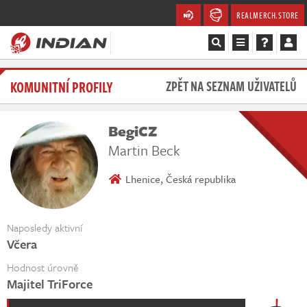
REALMERCH.STORE
Magazín
KOMUNITNÍ PROFILY
ZPĚT NA SEZNAM UŽIVATELŮ
Recenze
BegiCZ
Videa
Martin Beck
Soutěže
Lhenice, Česká republika
Databáze
Naposledy aktivní
Včera
Komunita
Hodnost úrovně
Redakce
Majitel TriForce