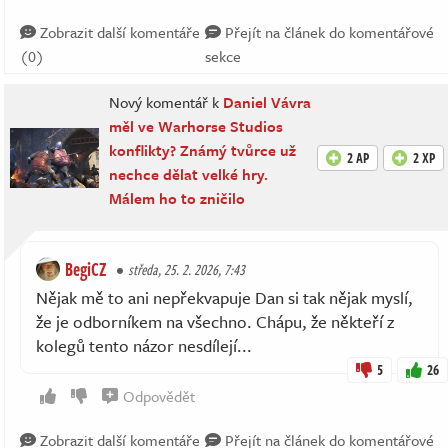
Zobrazit další komentáře
Přejít na článek do komentářové
(0)
sekce
Nový komentář k
Daniel Vávra
měl ve Warhorse Studios
konflikty? Známý tvůrce už
2 AP
2 XP
nechce dělat velké hry.
Málem ho to zničilo
BegiCZ
středa, 25. 2. 2026, 7:43
Nějak mě to ani nepřekvapuje Dan si tak nějak myslí,
že je odborníkem na všechno. Chápu, že někteří z
kolegů tento názor nesdílejí...
5
26
Odpovědět
Zobrazit další komentáře
Přejít na článek do komentářové