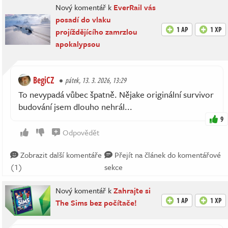
Nový komentář k
EverRail vás
posadí do vlaku
1 AP
1 XP
projíždějícího zamrzlou
apokalypsou
BegiCZ
pátek, 13. 3. 2026, 13:29
To nevypadá vůbec špatně. Nějake originální survivor
budování jsem dlouho nehrál...
9
Odpovědět
Zobrazit další komentáře
Přejít na článek do komentářové
(1)
sekce
Nový komentář k
Zahrajte si
1 AP
1 XP
The Sims bez počítače!