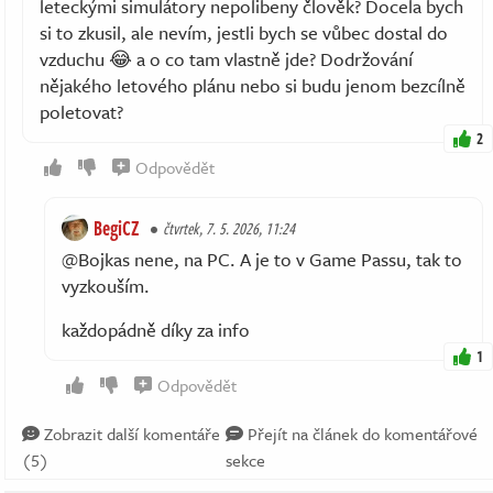
leteckými simulátory nepolibeny člověk? Docela bych
si to zkusil, ale nevím, jestli bych se vůbec dostal do
vzduchu 😂 a o co tam vlastně jde? Dodržování
nějakého letového plánu nebo si budu jenom bezcílně
poletovat?
2
Odpovědět
BegiCZ
čtvrtek, 7. 5. 2026, 11:24
@Bojkas nene, na PC. A je to v Game Passu, tak to
vyzkouším.
každopádně díky za info
1
Odpovědět
Zobrazit další komentáře
Přejít na článek do komentářové
(5)
sekce