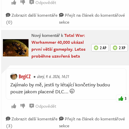
Odpovědět
Zobrazit další komentáře
Přejít na článek do komentářové
(0)
sekce
Nový komentář k
Total War:
Warhammer 40,000 ukázal
2 AP
2 XP
první větší gameplay. Letos
proběhne uzavřená beta
BegiCZ
úterý, 9. 6. 2026, 14:21
Zajímalo by mě, jestli ty létající končetiny budou
pouze jakom placené DLC... 🤭
3
Odpovědět
Zobrazit další komentáře
Přejít na článek do komentářové
(3)
sekce