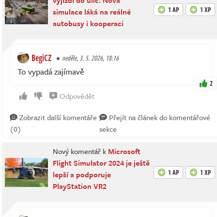
1 AP
1 XP
simulace láká na reálné
autobusy i kooperaci
BegiCZ
neděle, 3. 5. 2026, 18:16
To vypadá zajímavě
2
Odpovědět
Zobrazit další komentáře
Přejít na článek do komentářové
(0)
sekce
Nový komentář k
Microsoft
Flight Simulator 2024 je ještě
1 AP
1 XP
lepší a podporuje
PlayStation VR2