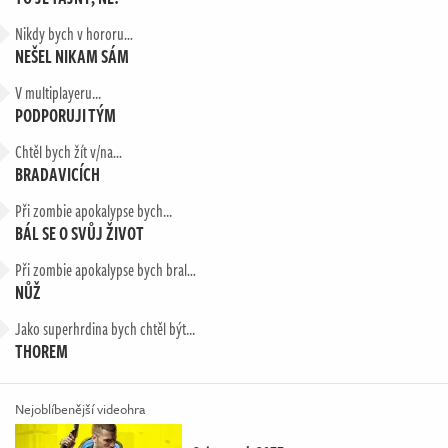
Nikdy bych v hororu…
NEŠEL NIKAM SÁM
V multiplayeru...
PODPORUJI TÝM
Chtěl bych žít v/na…
BRADAVICÍCH
Při zombie apokalypse bych...
BÁL SE O SVŮJ ŽIVOT
Při zombie apokalypse bych bral…
NŮŽ
Jako superhrdina bych chtěl být...
THOREM
Nejoblíbenější videohra