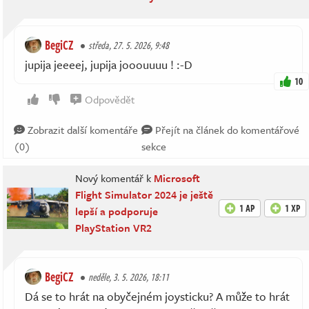
BegiCZ
středa, 27. 5. 2026, 9:48
jupija jeeeej, jupija jooouuuu ! :-D
10
Odpovědět
Zobrazit další komentáře
Přejít na článek do komentářové
(0)
sekce
Nový komentář k
Microsoft
Flight Simulator 2024 je ještě
1 AP
1 XP
lepší a podporuje
PlayStation VR2
BegiCZ
neděle, 3. 5. 2026, 18:11
Dá se to hrát na obyčejném joysticku? A může to hrát