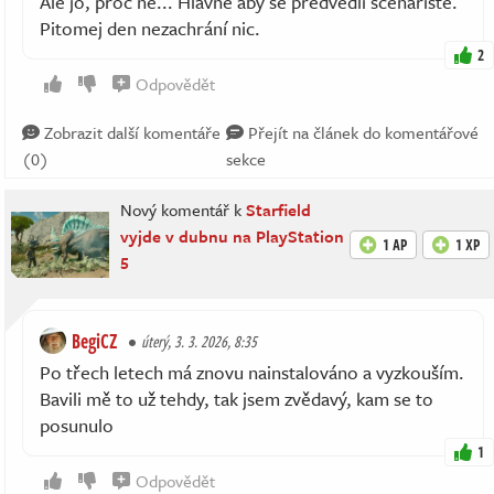
Ale jo, proč ne... Hlavně aby se předvedli scenáristé.
Pitomej den nezachrání nic.
2
Odpovědět
Zobrazit další komentáře
Přejít na článek do komentářové
(0)
sekce
Nový komentář k
Starfield
vyjde v dubnu na PlayStation
1 AP
1 XP
5
BegiCZ
úterý, 3. 3. 2026, 8:35
Po třech letech má znovu nainstalováno a vyzkouším.
Bavili mě to už tehdy, tak jsem zvědavý, kam se to
posunulo
1
Odpovědět