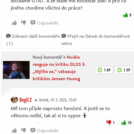
dočkáme GTA7. A že bude mít Rockstar zisk? A pro co
jiného chodíme všichni do práce?
8
Odpovědět
Zobrazit další komentáře
Přejít na článek do komentářové
(1)
sekce
Nový komentář k
Nvidia
reaguje na kritiku DLSS 5.
1 AP
1 XP
„Mýlíte se,“ vzkazuje
kritikům Jensen Huang
BegiCZ
čtvrtek, 19. 3. 2026, 13:43
Mě tom přijde naprosto famózní. A jestli se to
někomu nelíbí, tak ať si to vypne 🤷
1
10
Odpovědět