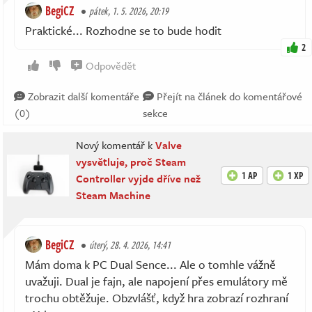
BegiCZ
pátek, 1. 5. 2026, 20:19
Praktické... Rozhodne se to bude hodit
2
Odpovědět
Zobrazit další komentáře
Přejít na článek do komentářové
(0)
sekce
Nový komentář k
Valve
vysvětluje, proč Steam
1 AP
1 XP
Controller vyjde dříve než
Steam Machine
BegiCZ
úterý, 28. 4. 2026, 14:41
Mám doma k PC Dual Sence... Ale o tomhle vážně
uvažuji. Dual je fajn, ale napojení přes emulátory mě
trochu obtěžuje. Obzvlášť, když hra zobrazí rozhraní