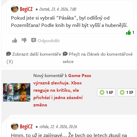
BegiCZ
čtvrtek, 23. 4. 2026, 7:00
Pokud jste si vybrali "Pásáka", byl odlišný od
Pozemšťana? Podle knih by měl být vyšší a hubenější.
1
Odpovědět
Zobrazit další komentáře
Přejít na článek do komentářové
(3)
sekce
Nový komentář k
Game Pass
výrazně zlevňuje. Xbox
reaguje na kritiku, ale
1 AP
1 XP
přichází i jedna zásadní
změna
BegiCZ
středa, 22. 4. 2026, 20:26
Hmm, to už je zajímavé... Že bych po letech zkusil na