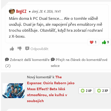
BegiCZ
úterý, 28. 4. 2026, 14:41
Mám doma k PC Dual Sence... Ale o tomhle vážně
uvažuji. Dual je fajn, ale napojení přes emulátory mě
trochu obtěžuje. Obzvlášť, když hra zobrazí rozhraní
z X-boxu.
1
9
Odpovědět
Zobrazit další komentáře
Přejít na článek do komentářové
(2)
sekce
Nový komentář k
The
Expanse: Osiris Reborn jako
Mass Effect? Beta láká
2 AP
2 XP
atmosférou, ale kulhá v
soubojích