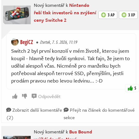
Nový komentář k
Nintendo
řeší tlak investorů na zvýšení
3 AP
3 XP
ceny Switche 2
BegiCZ
čtvrtek, 7. 5. 2026, 11:19
Switch 2 byl první konzolí v mém životě, kterou jsem
koupil - hlavně tedy kvůli synkovi. Tak fajn, že jsem to
udělal alespoň včas. Nicméně pro manželku bych
potřeboval alespoň terrové SSD, přemýšlím, jestli
prodám pravou nebo levou ledvinu... :-D
5
Odpovědět
Zobrazit další komentáře
Přejít na článek do komentářové
(2)
sekce
Nový komentář k
Bus Bound
vyjíždí do ulic. Nová