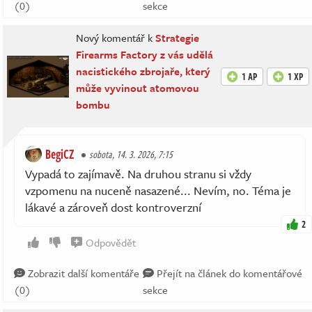
(0)
sekce
Nový komentář k
Strategie
Firearms Factory z vás udělá
nacistického zbrojaře, který
1 AP
1 XP
může vyvinout atomovou
bombu
BegiCZ
sobota, 14. 3. 2026, 7:15
Vypadá to zajímavě. Na druhou stranu si vždy
vzpomenu na nuceně nasazené... Nevím, no. Téma je
lákavé a zároveň dost kontroverzní
2
Odpovědět
Zobrazit další komentáře
Přejít na článek do komentářové
(0)
sekce