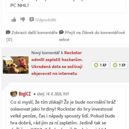
PC NHL?
Odpovědět
Zobrazit další komentáře
Přejít na článek do komentářové
(0)
sekce
Nový komentář k
Rockstar
odmítl zaplatit hackerům.
1 AP
1 XP
Ukradená data se začínají
objevovat na internetu
BegiCZ
úterý, 14. 4. 2026, 9:01
Co si myslí, že tím získají? Že je bude normální hráč
oslavovat jako hrdiny? Rockstar do hry investoval
velké peníze, čas i nápady spousty lidí. Pokud bude
hra dobrá, rád jim za ní zaplatím. Jedině tak se