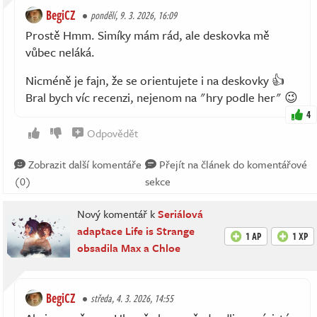
BegiCZ
pondělí, 9. 3. 2026, 16:09
Prostě Hmm. Simíky mám rád, ale deskovka mě
vůbec neláká.
Nicméně je fajn, že se orientujete i na deskovky 👍
Bral bych víc recenzi, nejenom na "hry podle her" 😉
4
Odpovědět
Zobrazit další komentáře
Přejít na článek do komentářové
(0)
sekce
Nový komentář k
Seriálová
adaptace Life is Strange
1 AP
1 XP
obsadila Max a Chloe
BegiCZ
středa, 4. 3. 2026, 14:55