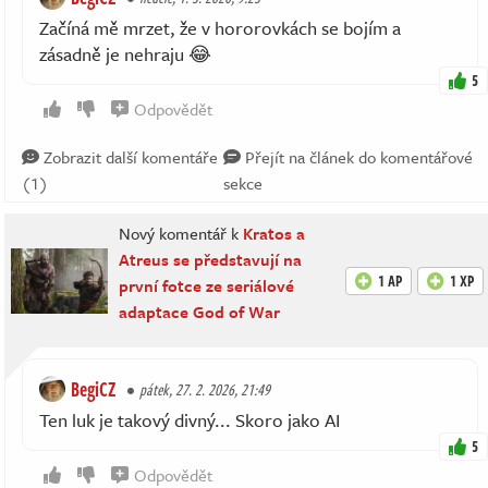
Začíná mě mrzet, že v hororovkách se bojím a
zásadně je nehraju 😂
5
Odpovědět
Zobrazit další komentáře
Přejít na článek do komentářové
(1)
sekce
Nový komentář k
Kratos a
Atreus se představují na
1 AP
1 XP
první fotce ze seriálové
adaptace God of War
BegiCZ
pátek, 27. 2. 2026, 21:49
Ten luk je takový divný... Skoro jako AI
5
Odpovědět