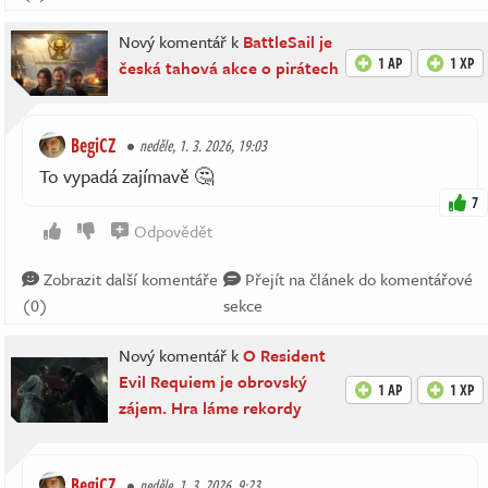
Nový komentář k
BattleSail je
1 AP
1 XP
česká tahová akce o pirátech
BegiCZ
neděle, 1. 3. 2026, 19:03
To vypadá zajímavě 🤔
7
Odpovědět
Zobrazit další komentáře
Přejít na článek do komentářové
(0)
sekce
Nový komentář k
O Resident
Evil Requiem je obrovský
1 AP
1 XP
zájem. Hra láme rekordy
BegiCZ
neděle, 1. 3. 2026, 9:23