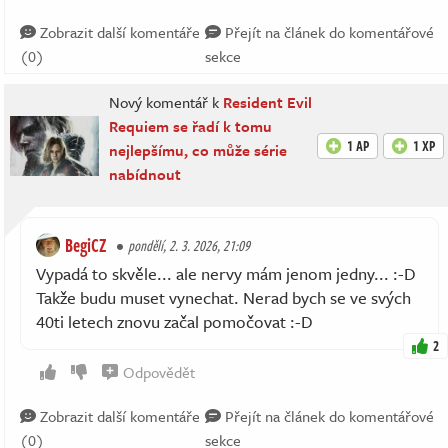
Zobrazit další komentáře
Přejít na článek do komentářové
(0)
sekce
Nový komentář k
Resident Evil
Requiem se řadí k tomu
1 AP
1 XP
nejlepšímu, co může série
nabídnout
BegiCZ
pondělí, 2. 3. 2026, 21:09
Vypadá to skvěle... ale nervy mám jenom jedny... :-D
Takže budu muset vynechat. Nerad bych se ve svých
40ti letech znovu začal pomočovat :-D
2
Odpovědět
Zobrazit další komentáře
Přejít na článek do komentářové
(0)
sekce