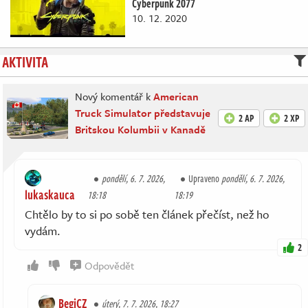
Cyberpunk 2077
10. 12. 2020
AKTIVITA
Nový komentář k
American
Truck Simulator představuje
2 AP
2 XP
Britskou Kolumbii v Kanadě
pondělí, 6. 7. 2026,
Upraveno
pondělí, 6. 7. 2026,
lukaskauca
18:18
18:19
Chtělo by to si po sobě ten článek přečíst, než ho
vydám.
2
Odpovědět
BegiCZ
úterý, 7. 7. 2026, 18:27