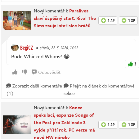
Nový komentář k
Paralives
slaví úspěšný start. Rival The
1 AP
1 XP
Sims zaujal statisíce hráčů
BegiCZ
středa, 27. 5. 2026, 14:22
Bude Whicked Whims? 😂
3
Odpovědět
Zobrazit další komentáře
Přejít na článek do komentářové
(1)
sekce
Nový komentář k
Konec
spekulací, expanze Songs of
the Past pro Zaklínače 3
1 AP
1 XP
vyjde příští rok. PC verze má
nové HW nároky