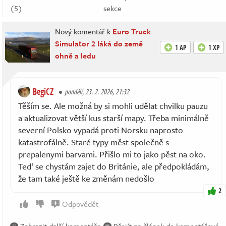
(5)
sekce
Nový komentář k
Euro Truck
Simulator 2 láká do země
1 AP
1 XP
ohně a ledu
BegiCZ
pondělí, 23. 2. 2026, 21:32
Těším se. Ale možná by si mohli udělat chvilku pauzu
a aktualizovat větší kus starší mapy. Třeba minimálně
severní Polsko vypadá proti Norsku naprosto
katastrofálně. Staré typy měst společně s
prepalenymi barvami. Přišlo mi to jako pěst na oko.
Teď se chystám zajet do Británie, ale předpokládám,
že tam také ještě ke změnám nedošlo
2
Odpovědět
Zobrazit další komentáře
Přejít na článek do komentářové