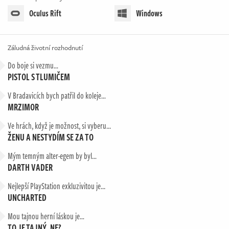
Oculus Rift
Windows
Záludná životní rozhodnutí
Do boje si vezmu…
PISTOL S TLUMIČEM
V Bradavicích bych patřil do koleje…
MRZIMOR
Ve hrách, když je možnost, si vyberu...
ŽENU A NESTYDÍM SE ZA TO
Mým temným alter-egem by byl…
DARTH VADER
Nejlepší PlayStation exkluzivitou je...
UNCHARTED
Mou tajnou herní láskou je…
TO JE TAJNÝ, NE?