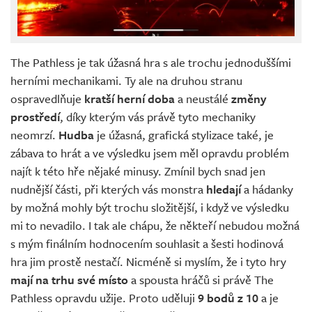
The Pathless je tak úžasná hra s ale trochu jednoduššími
herními mechanikami. Ty ale na druhou stranu
ospravedlňuje
kratší herní doba
a neustálé
změny
prostředí
, díky kterým vás právě tyto mechaniky
neomrzí.
Hudba
je úžasná, grafická stylizace také, je
zábava to hrát a ve výsledku jsem měl opravdu problém
najít k této hře nějaké minusy. Zmínil bych snad jen
nudnější části, při kterých vás monstra
hledají
a hádanky
by možná mohly být trochu složitější, i když ve výsledku
mi to nevadilo. I tak ale chápu, že někteří nebudou možná
s mým finálním hodnocením souhlasit a šesti hodinová
hra jim prostě nestačí. Nicméně si myslím, že i tyto hry
mají na trhu své místo
a spousta hráčů si právě The
Pathless opravdu užije. Proto uděluji
9 bodů z 10
a je