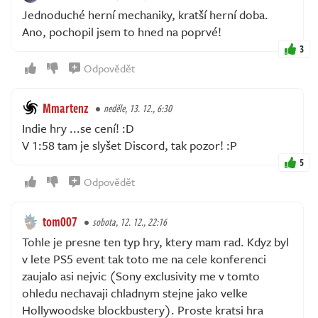
Jednoduché herní mechaniky, kratší herní doba.
Ano, pochopil jsem to hned na poprvé!
3
Odpovědět
Mmartenz
neděle, 13. 12., 6:30
Indie hry ...se cení! :D
V 1:58 tam je slyšet Discord, tak pozor! :P
5
Odpovědět
tom007
sobota, 12. 12., 22:16
Tohle je presne ten typ hry, ktery mam rad. Kdyz byl
v lete PS5 event tak toto me na cele konferenci
zaujalo asi nejvic (Sony exclusivity me v tomto
ohledu nechavaji chladnym stejne jako velke
Hollywoodske blockbustery). Proste kratsi hra