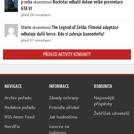
p-seba
Rockstar odhalil datum velké prezentace
okomentoval
GTA VI
před 24 minutami
Storm
The Legend of Zelda: Filmová adaptace
okomentoval
odhaluje další herce. Kdo si zahraje Ganondorfa?
před 31 minutami
PŘEHLED AKTIVITY KOMUNITY
NAVIGACE
INFORMACE
KOMUNITA
Archiv pořadu
Zásady ochrany
Nejnovější
příspěvky
Redakce pořadu
Pravidla užívání
Žebříček uživatelů
RSS Atom Feed
Jak hodnotíme
NerdFix
Inzerce na
Indianovi