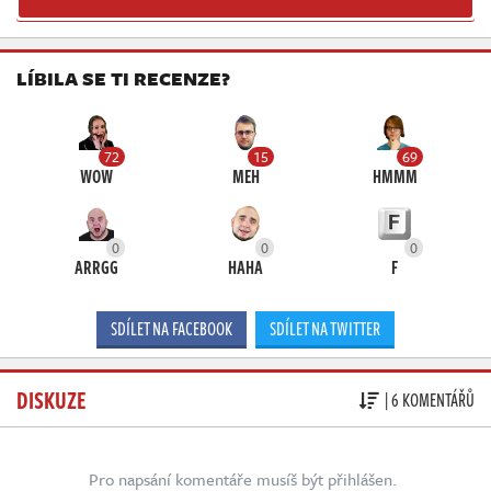
LÍBILA SE TI RECENZE?
72
15
69
WOW
MEH
HMMM
0
0
0
ARRGG
HAHA
F
SDÍLET NA FACEBOOK
SDÍLET NA TWITTER
DISKUZE
| 6 KOMENTÁŘŮ
Pro napsání komentáře musíš být přihlášen.