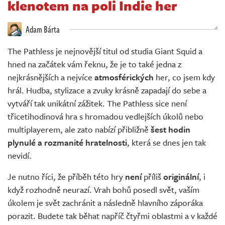
klenotem na poli Indie her
Živě
Adam Bárta
The Pathless je nejnovější titul od studia Giant Squid a
hned na začátek vám řeknu, že je to také jedna z
nejkrásnějších a nejvíce
atmosférických
her, co jsem kdy
hrál. Hudba, stylizace a zvuky krásně zapadají do sebe a
vytváří tak unikátní zážitek. The Pathless sice není
třicetihodinová hra s hromadou vedlejších úkolů nebo
multiplayerem, ale zato nabízí přibližně
šest hodin
plynulé a rozmanité hratelnosti
, která se dnes jen tak
nevidí.
Je nutno říci, že příběh této hry
není
příliš
originální
, i
když rozhodně neurazí. Vrah bohů posedl svět, vaším
úkolem je svět zachránit a následně hlavního záporáka
porazit. Budete tak běhat napříč čtyřmi oblastmi a v každé