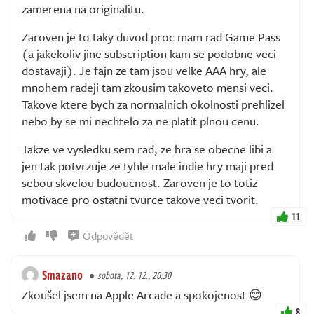
zamerena na originalitu.
Zaroven je to taky duvod proc mam rad Game Pass
(a jakekoliv jine subscription kam se podobne veci
dostavaji). Je fajn ze tam jsou velke AAA hry, ale
mnohem radeji tam zkousim takoveto mensi veci.
Takove ktere bych za normalnich okolnosti prehlizel
nebo by se mi nechtelo za ne platit plnou cenu.
Takze ve vysledku sem rad, ze hra se obecne libi a
jen tak potvrzuje ze tyhle male indie hry maji pred
sebou skvelou budoucnost. Zaroven je to totiz
motivace pro ostatni tvurce takove veci tvorit.
11
Odpovědět
Smazano
sobota, 12. 12., 20:30
Zkoušel jsem na Apple Arcade a spokojenost 😊
8