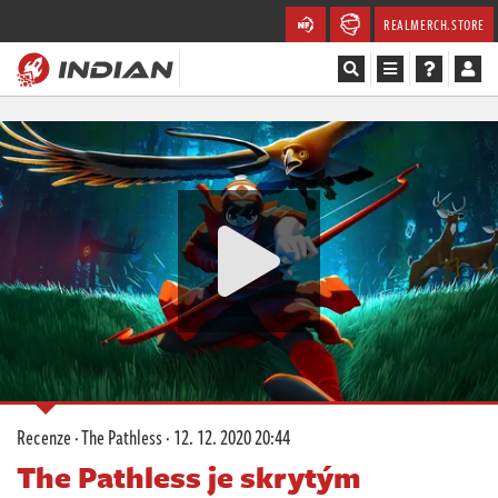
REALMERCH.STORE
Magazín
Recenze
Videa
Soutěže
Databáze
Komunita
Recenze
·
The Pathless
·
12. 12. 2020 20:44
Redakce
The Pathless je skrytým