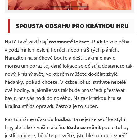
SPOUSTA OBSAHU PRO KRÁTKOU HRU
Na té také zakládají
rozmanité lokace
. Budete zde běhat
v podzimních lesích, horách nebo na širých pláních.
Narazíte i na sněhové bouře a déšť. Jakmile navíc
monstrum porazíte, daná lokace se očistí a dostanete tak
nový, krásný svět, ve kterém můžete dodělat zbylé
hádanky,
pokud chcete
. V každé lokaci strávíte necelé
dvě hodiny, a jakmile vás tak bude prostředí přestávat
bavit, hra vás hodí do nového. Na tak krátkou hru se
krajina
střídá opravdu často a je to super.
Pak tu máme úžasnou
hudbu
. Ta nejenže sedí ke stylu
hry, ale také k vašim akcím.
Bude se měnit
podle toho,
jestli bojujete, běháte po světě, jste blízko k nebezpečí