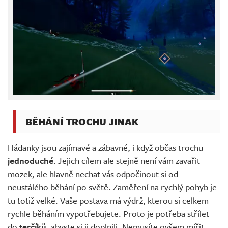
BĚHÁNÍ TROCHU JINAK
Hádanky jsou zajímavé a zábavné, i když občas trochu
jednoduché
. Jejich cílem ale stejně není vám zavařit
mozek, ale hlavně nechat vás odpočinout si od
neustálého běhání po světě. Zaměření na rychlý pohyb je
tu totiž velké. Vaše postava má výdrž, kterou si celkem
rychle běháním vypotřebujete. Proto je potřeba střílet
do
terčíků
, abyste si ji doplnili. Nemusíte ovšem mířit,