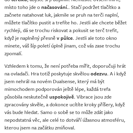
místo toho jde o
načasování
.. Stačí podržet tlačítko a
začnete natahovat luk, jakmile se pruh na terči naplní,
můžete tlačítko pustit a trefíte ho. Jestli ale chcete běžet
rychleji, dá se trochu riskovat a pokusit se terč trefit,
když je naplněný přesně
v půlce
. Jestli ale toto okno
minete, váš šíp poletí úplně jinam, což vás zase trochu
zpomalí.
Vzhledem k tomu, že není potřeba mířit, doporučuji hrát
na ovladači. Hra totiž poskytuje skvělou
odezvu
. A i když
jsem nehrál na novém Dualsense, který má být
mimochodem podporován ještě lépe, každá trefa
působila neskutečně
uspokojivě
. Vibrace jsou zde
zpracovány skvěle, a dokonce ucítíte kroky příšery, když
vás bude hledat. Samo o sobě se to může zdát jako
nepodstatná věc, ale celé to dotváří úžasnou atmosféru,
kterou jsem na začátku zmiňoval.