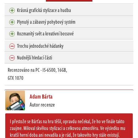
Krásná grafická stylizace a hudba
Plynulý a zábavný pohybový systém
Rozmanitý svět a kreativní bossové
Trochu jednoduché hádanky
Nudnější hledací části
Recenzováno na PC - I5-6500, 16GB,
GTX 1070
Adam Bárta
Autor recenze
I přestože se Bárťas na hru těšil, opravdu nečekal, že ho ve finále takto
zaujme. Miloval skvělou stylizaci a celkovou atmosféru. Ve výsledku mu
kratší herní doba ani nevadila a je rád, že takovéto hry stále existují.