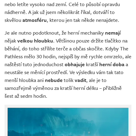
nebo letíte vysoko nad zemí. Celé to působí opravdu
nádherně. A jak už jsem několikrát říkal, dotváří to
skvělou
atmosféru
, kterou jen tak někde nenajdete.
Je ale nutno podotknout, že herní mechaniky
nemají
nějak
velkou hloubku
. Většinou pouze držíte tlačítko na
běhání, do toho střílíte terče a občas skočíte. Kdyby The
Pathless mělo 30 hodin, nejspíš by mě rychle omrzelo, ale
naštěstí tuto jednoduchost
obhajuje
kratší
herní doba
a
neustále se měnící prostředí. Ve výsledku vám tak tato
menší hloubka ani
nebude
tolik
vadit
, ale je to
samozřejmě výměnou za kratší herní délku – přibližně
šest až sedm hodin.