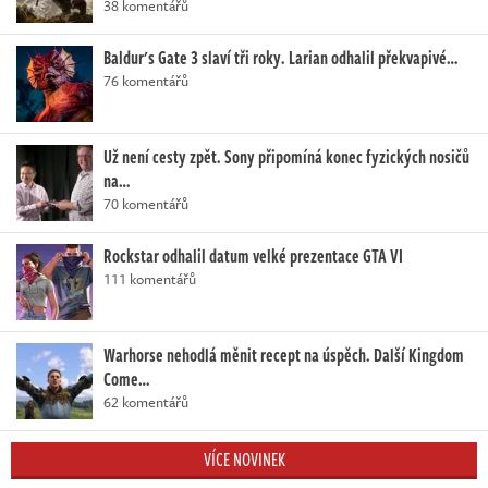
38 komentářů
Baldur's Gate 3 slaví tři roky. Larian odhalil překvapivé…
76 komentářů
Už není cesty zpět. Sony připomíná konec fyzických nosičů
na…
70 komentářů
Rockstar odhalil datum velké prezentace GTA VI
111 komentářů
Warhorse nehodlá měnit recept na úspěch. Další Kingdom
Come…
62 komentářů
VÍCE NOVINEK