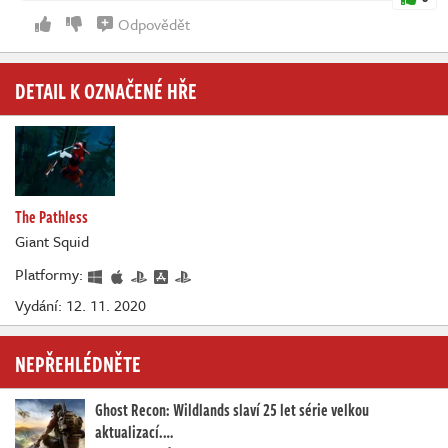
Odpovědět
DETAIL K OZNAČENÉ HŘE
The Pathless
Giant Squid
Platformy:
Vydání: 12. 11. 2020
NEPŘEHLÉDNĚTE
Ghost Recon: Wildlands slaví 25 let série velkou
aktualizací.…