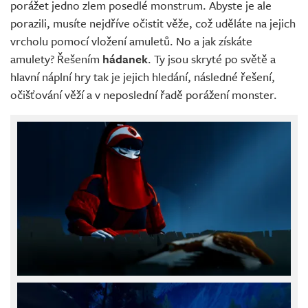
porážet jedno zlem posedlé monstrum. Abyste je ale
porazili, musíte nejdříve očistit věže, což uděláte na jejich
vrcholu pomocí vložení amuletů. No a jak získáte
amulety? Řešením
hádanek
. Ty jsou skryté po světě a
hlavní náplní hry tak je jejich hledání, následné řešení,
očišťování věží a v neposlední řadě porážení monster.