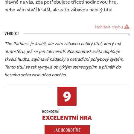
hlavně na vás, zda potřebujete třicetihodinovou hru,
nebo vám stačí kratší, ale zato zábavou nabitý titul.
Nahlásit chybu
VERDIKT
The Pathless je kratší, ale zato zábavou nabitý titul, který má
atmosféru, jež se jen tak nevidí. Rozmanitost světa doplňuje
skvělá hudba, zajímavé hádanky a netradiční pohybový systém.
Tento titul se tak vymyká obvyklým stereotypům a přináší do
herního světa zase něco nového.
9
HODNOCENÍ
EXCELENTNÍ HRA
JAK HODNOTÍME