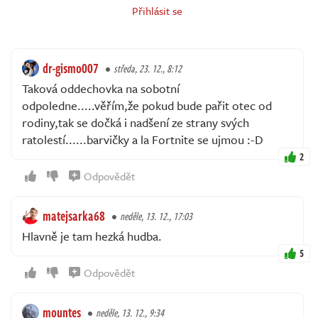
Přihlásit se
dr-gismo007
středa, 23. 12., 8:12
Taková oddechovka na sobotní
odpoledne.....věřím,že pokud bude pařit otec od
rodiny,tak se dočká i nadšení ze strany svých
ratolestí......barvičky a la Fortnite se ujmou :-D
2
Odpovědět
matejsarka68
neděle, 13. 12., 17:03
Hlavně je tam hezká hudba.
5
Odpovědět
mountes
neděle, 13. 12., 9:34