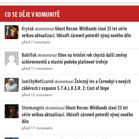
CO SE DĚJE V KOMUNITĚ
Krytak
Ghost Recon: Wildlands slaví 25 let série
okomentoval
velkou aktualizací. Ubisoft zároveň potvrdil vývoj nového dílu
před 7 minutami
Bublifuk
Xbox na letošní rok chystá další změny
okomentoval
achievementů a vlastní podobu platinové trofeje
před 11 minutami
IamShyNotScared
Železný les a Černobyl v nových
okomentoval
záběrech z expanze S.T.A.L.K.E.R. 2: Cost of Hope
před 12 minutami
Stormangels
Ghost Recon: Wildlands slaví 25 let
okomentoval
série velkou aktualizací. Ubisoft zároveň potvrdil vývoj nového
dílu
před 17 minutami