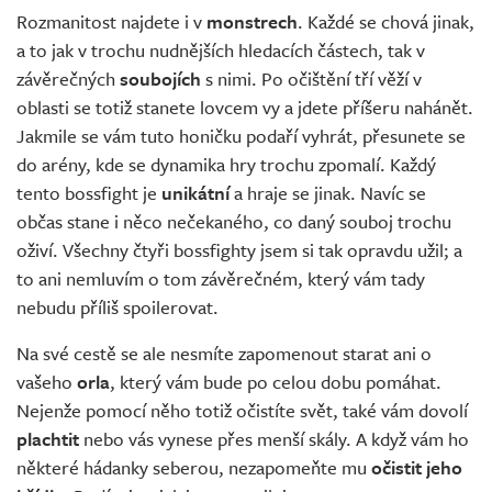
Rozmanitost najdete i v
monstrech
. Každé se chová jinak,
a to jak v trochu nudnějších hledacích částech, tak v
závěrečných
soubojích
s nimi. Po očištění tří věží v
oblasti se totiž stanete lovcem vy a jdete příšeru nahánět.
Jakmile se vám tuto honičku podaří vyhrát, přesunete se
do arény, kde se dynamika hry trochu zpomalí. Každý
tento bossfight je
unikátní
a hraje se jinak. Navíc se
občas stane i něco nečekaného, co daný souboj trochu
oživí. Všechny čtyři bossfighty jsem si tak opravdu užil; a
to ani nemluvím o tom závěrečném, který vám tady
nebudu příliš spoilerovat.
Na své cestě se ale nesmíte zapomenout starat ani o
vašeho
orla
, který vám bude po celou dobu pomáhat.
Nejenže pomocí něho totiž očistíte svět, také vám dovolí
plachtit
nebo vás vynese přes menší skály. A když vám ho
některé hádanky seberou, nezapomeňte mu
očistit jeho