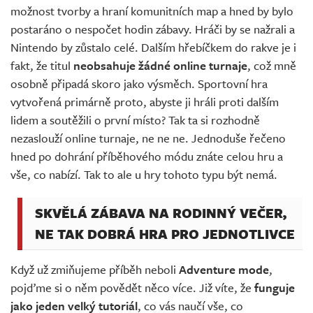
možnost tvorby a hraní komunitních map a hned by bylo
postaráno o nespočet hodin zábavy. Hráči by se nažrali a
Nintendo by zůstalo celé. Dalším hřebíčkem do rakve je i
fakt, že titul
neobsahuje žádné online turnaje
, což mně
osobně připadá skoro jako výsměch. Sportovní hra
vytvořená primárně proto, abyste ji hráli proti dalším
lidem a soutěžili o první místo? Tak ta si rozhodně
nezaslouží online turnaje, ne ne ne. Jednoduše řečeno
hned po dohrání příběhového módu znáte celou hru a
vše, co nabízí. Tak to ale u hry tohoto typu být nemá.
SKVĚLÁ ZÁBAVA NA RODINNÝ VEČER,
NE TAK DOBRÁ HRA PRO JEDNOTLIVCE
Když už zmiňujeme příběh neboli
Adventure mode
,
pojďme si o něm povědět něco více. Již víte, že
funguje
jako jeden velký tutoriál
, co vás naučí vše, co