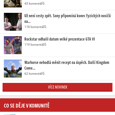
43 komentářů
Už není cesty zpět. Sony připomíná konec fyzických nosičů
na…
118 komentářů
Rockstar odhalil datum velké prezentace GTA VI
119 komentářů
Warhorse nehodlá měnit recept na úspěch. Další Kingdom
Come…
62 komentářů
VÍCE NOVINEK
CO SE DĚJE V KOMUNITĚ