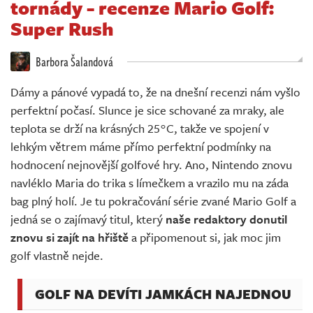
tornády - recenze Mario Golf:
Živě
Super Rush
Barbora Šalandová
Dámy a pánové vypadá to, že na dnešní recenzi nám vyšlo
perfektní počasí. Slunce je sice schované za mraky, ale
teplota se drží na krásných 25°C, takže ve spojení v
lehkým větrem máme přímo perfektní podmínky na
hodnocení nejnovější golfové hry. Ano, Nintendo znovu
navléklo Maria do trika s límečkem a vrazilo mu na záda
bag plný holí. Je tu pokračování série zvané Mario Golf a
jedná se o zajímavý titul, který
naše redaktory donutil
znovu si zajít na hřiště
a připomenout si, jak moc jim
golf vlastně nejde.
GOLF NA DEVÍTI JAMKÁCH NAJEDNOU