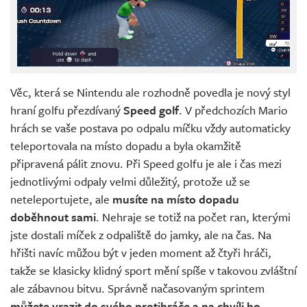
Věc, která se Nintendu ale rozhodně povedla je nový styl
hraní golfu přezdívaný
Speed golf
. V předchozích Mario
hrách se vaše postava po odpalu míčku vždy automaticky
teleportovala na místo dopadu a byla okamžitě
připravená pálit znovu. Při Speed golfu je ale i čas mezi
jednotlivými odpaly velmi důležitý, protože už se
neteleportujete, ale
musíte na místo dopadu
doběhnout sami
. Nehraje se totiž na počet ran, kterými
jste dostali míček z odpaliště do jamky, ale na čas. Na
hřišti navíc můžou být v jeden moment až čtyři hráči,
takže se klasicky klidný sport mění spíše v takovou zvláštní
ale zábavnou bitvu. Správně načasovaným sprintem
můžete vrazit do svého protihráče a na chvíli ho