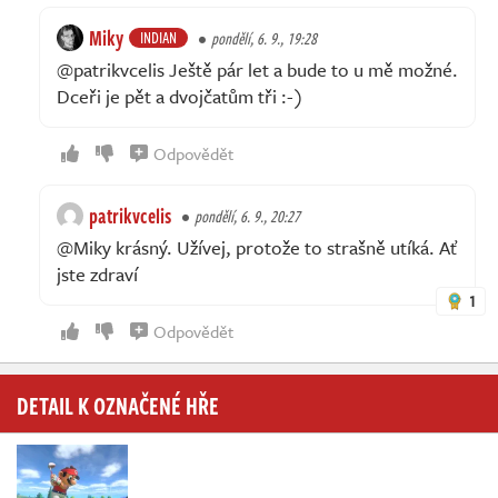
Miky
INDIAN
pondělí, 6. 9., 19:28
@patrikvcelis Ještě pár let a bude to u mě možné.
Dceři je pět a dvojčatům tři :-)
Odpovědět
patrikvcelis
pondělí, 6. 9., 20:27
@Miky krásný. Užívej, protože to strašně utíká. Ať
jste zdraví
1
Odpovědět
DETAIL K OZNAČENÉ HŘE