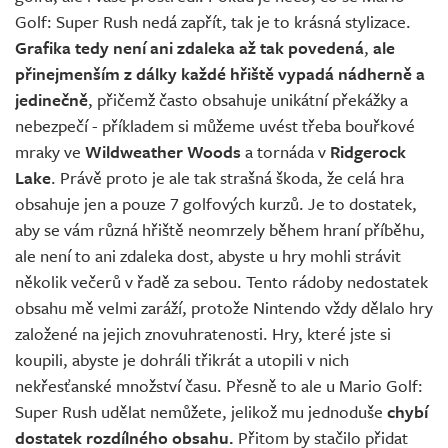
Golf: Super Rush nedá zapřít, tak je to krásná stylizace.
Grafika tedy není ani zdaleka až tak povedená
,
ale
přinejmenším z dálky každé hřiště vypadá nádherně a
jedinečně
, přičemž často obsahuje unikátní překážky a
nebezpečí - příkladem si můžeme uvést třeba bouřkové
mraky ve
Wildweather Woods
a tornáda v
Ridgerock
Lake
. Právě proto je ale tak strašná škoda, že celá hra
obsahuje jen a pouze 7 golfových kurzů. Je to dostatek,
aby se vám různá hřiště neomrzely během hraní příběhu,
ale není to ani zdaleka dost, abyste u hry mohli strávit
několik večerů v řadě za sebou. Tento rádoby nedostatek
obsahu mě velmi zaráží, protože Nintendo vždy dělalo hry
založené na jejich znovuhratenosti. Hry, které jste si
koupili, abyste je dohráli třikrát a utopili v nich
nekřesťanské množství času. Přesně to ale u Mario Golf:
Super Rush udělat nemůžete, jelikož mu jednoduše
chybí
dostatek rozdílného obsahu.
Přitom by stačilo přidat