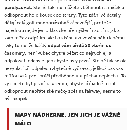
paralyzovat
. Stejně tak mu můžete vběhnout na míček a
odkopnout ho o kousek do strany. Tyto zdánlivé detaily
dělají celý golf mnohonásobně zábavnější, protože
najednou nejde jen o klasické přemýšlení nad tím, jak a
kam míček odpálím, ale i o akční taktizování běhu k němu.
Díky tomu, že každý
odpal vám přidá 30 vteřin do
časomíry
, není vůbec chytré běžet co nejrychleji a
odpalovat ledabyle, jen abyste byly první. Stejně tak se ale
nevyplatí při odpalech zbytečně vyčkávat, jelikož pak vás
můžou vaši protihráči předběhnout a páchat neplechu. To
vy chcete být první na greenu, abyste případně mohli
odkopnout nepřátelské míčky zpět na fairway, nesmí to
být naopak.
MAPY NÁDHERNÉ, JEN JICH JE VÁŽNĚ
MÁLO