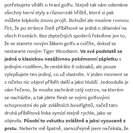
potřebujete vědět o hraní golfu. Stejně tak vám odemkne
všechny herní styly a různorodé hřiště, které si pak
můžete kdykoliv znovu projít. Bohužel ale musíme rovnou
říct, že po stránce čistě příběhové se jedná o zklamání na
všech frontách. Bez zbytečných spoilerů řekněme jen to,
že se stanete novým žákem golfu a cvičíte, dokud se
nestanete novým Tiger Woodsem.
Ve své podstatě se
jedná o klasickou nezáživnou pokémonní zápletku
s
jediným rozdílem, že nesbíráte 8 odznaků, ale pouze
vylepšujete ten jediný, co už vlastníte. V jeden moment se
z ničeho nic objeví příběh další a jaksi hlubší. Jednoduše je
vám řečeno, že musíte zachránit celý ostrov, na kterém
se nacházíte, a tak jdete flexit se svými golfovými
schopnostmi do pár zvláštních bossfightů, načež tato
druhá příběhová linka vymizí stejně rychle, jako se
objevila.
Působí to vskutku zvláštně a jaksi vycucaně z
prstu.
Neberte mě špatně, samozřejmě jsem nečekala, že