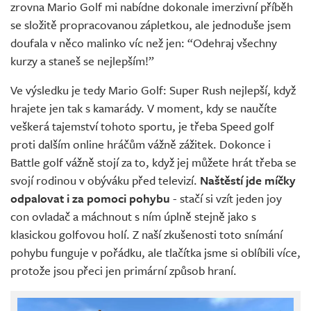
zrovna Mario Golf mi nabídne dokonale imerzivní příběh
se složitě propracovanou zápletkou, ale jednoduše jsem
doufala v něco malinko víc než jen: “Odehraj všechny
kurzy a staneš se nejlepším!”
Ve výsledku je tedy Mario Golf: Super Rush nejlepší, když
hrajete jen tak s kamarády. V moment, kdy se naučíte
veškerá tajemství tohoto sportu, je třeba Speed golf
proti dalším online hráčům vážně zážitek. Dokonce i
Battle golf vážně stojí za to, když jej můžete hrát třeba se
svojí rodinou v obýváku před televizí.
Naštěstí jde míčky
odpalovat i za pomoci pohybu
- stačí si vzít jeden joy
con ovladač a máchnout s ním úplně stejně jako s
klasickou golfovou holí. Z naší zkušenosti toto snímání
pohybu funguje v pořádku, ale tlačítka jsme si oblíbili více,
protože jsou přeci jen primární způsob hraní.