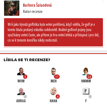
Barbora Šalandová
Autor recenze
Wrii jako bývalá golfistka byla velmi potěšená, když viděla, že golf je v
tomto titulu podaný vskutku svědomitě. Reálné golfové pojmy jsou
využívány velmi často, ale přitom je hra velmi lehká a přístupná i pro lidi,
co se k tomuto koníčku nikdy nedostali.
LÍBILA SE TI RECENZE?
5
17
54
WOW
MEH
HMMM
0
4
0
ARRGG
HAHA
F