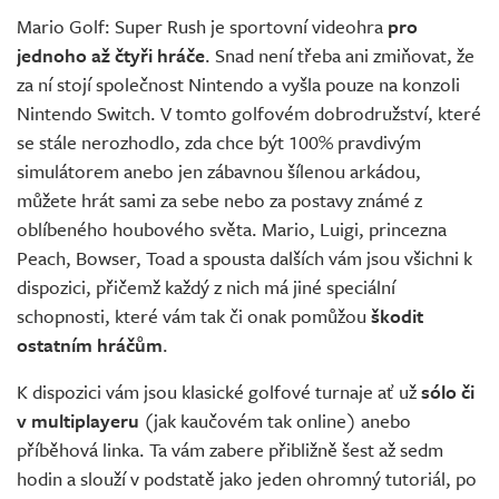
Mario Golf: Super Rush je sportovní videohra
pro
jednoho až čtyři hráče
. Snad není třeba ani zmiňovat, že
za ní stojí společnost Nintendo a vyšla pouze na konzoli
Nintendo Switch. V tomto golfovém dobrodružství, které
se stále nerozhodlo, zda chce být 100% pravdivým
simulátorem anebo jen zábavnou šílenou arkádou,
můžete hrát sami za sebe nebo za postavy známé z
oblíbeného houbového světa. Mario, Luigi, princezna
Peach, Bowser, Toad a spousta dalších vám jsou všichni k
dispozici, přičemž každý z nich má jiné speciální
schopnosti, které vám tak či onak pomůžou
škodit
ostatním hráčům
.
K dispozici vám jsou klasické golfové turnaje ať už
sólo či
v multiplayeru
(jak kaučovém tak online) anebo
příběhová linka. Ta vám zabere přibližně šest až sedm
hodin a slouží v podstatě jako jeden ohromný tutoriál, po