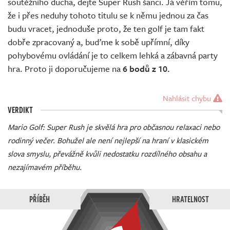
soutěžního ducha, dejte Super Rush šanci. Já věřím tomu,
že i přes neduhy tohoto titulu se k němu jednou za čas
budu vracet, jednoduše proto, že ten golf je tam fakt
dobře zpracovaný a, buďme k sobě upřímní, díky
pohybovému ovládání je to celkem lehká a zábavná party
hra. Proto ji doporučujeme na
6 bodů z 10.
Nahlásit chybu
VERDIKT
Mario Golf: Super Rush je skvělá hra pro občasnou relaxaci nebo
rodinný večer. Bohužel ale není nejlepší na hraní v klasickém
slova smyslu, převážně kvůli nedostatku rozdílného obsahu a
nezajímavém příběhu.
PŘÍBĚH
HRATELNOST