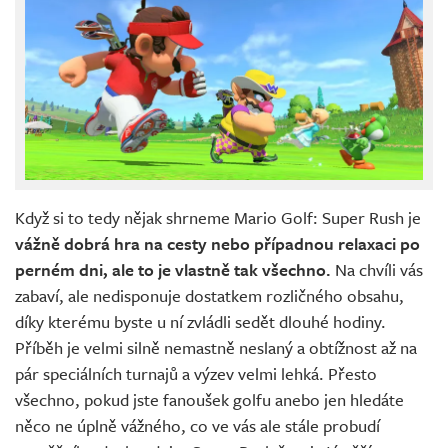
Když si to tedy nějak shrneme Mario Golf: Super Rush je
vážně dobrá hra na cesty nebo případnou relaxaci po
perném dni, ale to je vlastně tak všechno.
Na chvíli vás
zabaví, ale nedisponuje dostatkem rozličného obsahu,
díky kterému byste u ní zvládli sedět dlouhé hodiny.
Příběh je velmi silně nemastně neslaný a obtížnost až na
pár speciálních turnajů a výzev velmi lehká. Přesto
všechno, pokud jste fanoušek golfu anebo jen hledáte
něco ne úplně vážného, co ve vás ale stále probudí