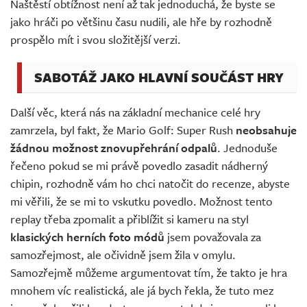
Naštěstí obtížnost není až tak jednoduchá, že byste se
jako hráči po většinu času nudili, ale hře by rozhodně
prospělo mít i svou složitější verzi.
SABOTÁŽ JAKO HLAVNÍ SOUČÁST HRY
Další věc, která nás na základní mechanice celé hry
zamrzela, byl fakt, že Mario Golf: Super Rush
neobsahuje
žádnou možnost znovupřehrání odpalů
. Jednoduše
řečeno pokud se mi právě povedlo zasadit nádherný
chipin, rozhodně vám ho chci natočit do recenze, abyste
mi věřili, že se mi to vskutku povedlo. Možnost tento
replay třeba zpomalit a přiblížit si kameru na styl
klasických herních foto módů
jsem považovala za
samozřejmost, ale očividně jsem žila v omylu.
Samozřejmě můžeme argumentovat tím, že takto je hra
mnohem víc realistická, ale já bych řekla, že tuto mez