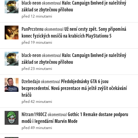
black-neon
Halo: Campaign Evolved je naleštěný
okomentoval
základ se zbytečnou přílohou
před 12 minutami
PanPrcstenu
Už není cesty zpět. Sony připomíná
okomentoval
konec fyzických nosičů na krabicích PlayStationu 5
před 19 minutami
black-neon
Halo: Campaign Evolved je naleštěný
okomentoval
základ se zbytečnou přílohou
před 23 minutami
Dzebedajo
Předobjednávky GTA 6 jsou
okomentoval
bezprecedentní. Nová prezentace má ještě zvýšit očekávání
hráčů
před 42 minutami
Nitram1980CZ
Gothic 1 Remake dostane podporu
okomentoval
modů i legendární Marvin Mode
před 49 minutami