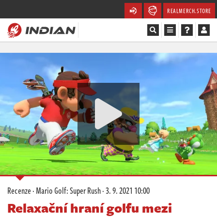
REALMERCH.STORE
Magazín
Recenze
Videa
Soutěže
Databáze
Komunita
Recenze
·
Mario Golf: Super Rush
·
3. 9. 2021 10:00
Redakce
Relaxační hraní golfu mezi