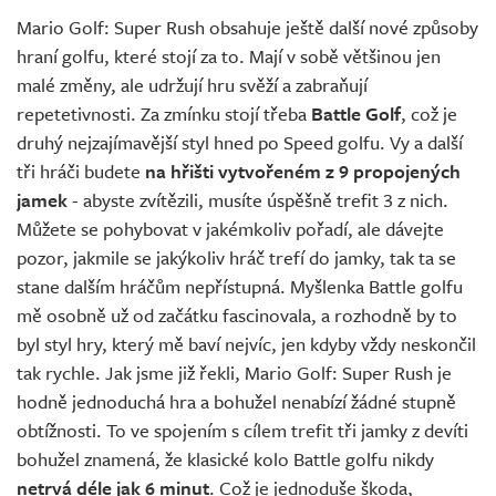
Mario Golf: Super Rush obsahuje ještě další nové způsoby
hraní golfu, které stojí za to. Mají v sobě většinou jen
malé změny, ale udržují hru svěží a zabraňují
repetetivnosti. Za zmínku stojí třeba
Battle Golf
, což je
druhý nejzajímavější styl hned po Speed golfu. Vy a další
tři hráči budete
na hřišti vytvořeném z 9 propojených
jamek
- abyste zvítězili, musíte úspěšně trefit 3 z nich.
Můžete se pohybovat v jakémkoliv pořadí, ale dávejte
pozor, jakmile se jakýkoliv hráč trefí do jamky, tak ta se
stane dalším hráčům nepřístupná. Myšlenka Battle golfu
mě osobně už od začátku fascinovala, a rozhodně by to
byl styl hry, který mě baví nejvíc, jen kdyby vždy neskončil
tak rychle. Jak jsme již řekli, Mario Golf: Super Rush je
hodně jednoduchá hra a bohužel nenabízí žádné stupně
obtížnosti. To ve spojením s cílem trefit tři jamky z devíti
bohužel znamená, že klasické kolo Battle golfu nikdy
netrvá déle jak 6 minut
. Což je jednoduše škoda,