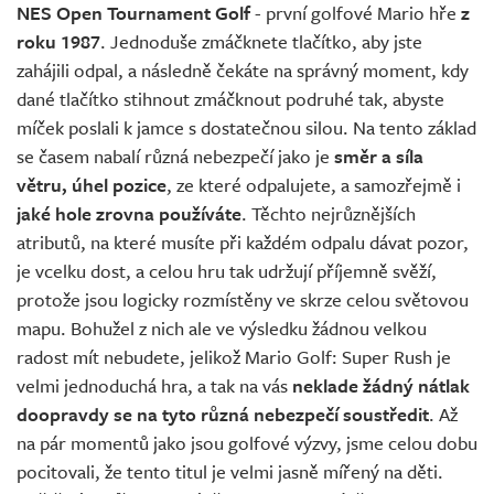
NES Open Tournament Golf
- první golfové Mario hře
z
roku
1987
. Jednoduše zmáčknete tlačítko, aby jste
zahájili odpal, a následně čekáte na správný moment, kdy
dané tlačítko stihnout zmáčknout podruhé tak, abyste
míček poslali k jamce s dostatečnou silou. Na tento základ
se časem nabalí různá nebezpečí jako je
směr a síla
větru, úhel pozice
, ze které odpalujete, a samozřejmě i
jaké hole zrovna používáte
. Těchto nejrůznějších
atributů, na které musíte při každém odpalu dávat pozor,
je vcelku dost, a celou hru tak udržují příjemně svěží,
protože jsou logicky rozmístěny ve skrze celou světovou
mapu. Bohužel z nich ale ve výsledku žádnou velkou
radost mít nebudete, jelikož Mario Golf: Super Rush je
velmi jednoduchá hra, a tak na vás
neklade žádný nátlak
doopravdy se na tyto různá nebezpečí soustředit
. Až
na pár momentů jako jsou golfové výzvy, jsme celou dobu
pocitovali, že tento titul je velmi jasně mířený na děti.