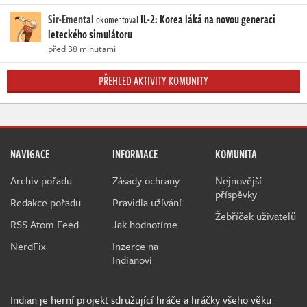
Sir-Emental
IL-2: Korea láká na novou generaci
okomentoval
leteckého simulátoru
před 38 minutami
PŘEHLED AKTIVITY KOMUNITY
NAVIGACE
INFORMACE
KOMUNITA
Archiv pořadu
Zásady ochrany
Nejnovější
příspěvky
Redakce pořadu
Pravidla užívání
Žebříček uživatelů
RSS Atom Feed
Jak hodnotíme
NerdFix
Inzerce na
Indianovi
Indian je herní projekt sdružující hráče a hráčky všeho věku