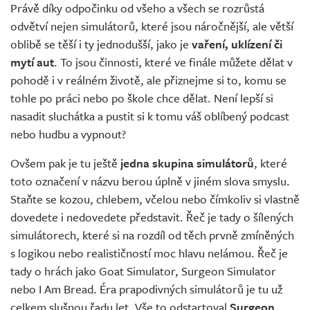
Právě díky odpočinku od všeho a všech se rozrůstá
odvětví nejen simulátorů, které jsou náročnější, ale větší
oblibě se těší i ty jednodušší, jako je
vaření, uklízení či
mytí aut
. To jsou činnosti, které ve finále můžete dělat v
pohodě i v reálném životě, ale přiznejme si to, komu se
tohle po práci nebo po škole chce dělat. Není lepší si
nasadit sluchátka a pustit si k tomu váš oblíbený podcast
nebo hudbu a vypnout?
Ovšem pak je tu ještě
jedna skupina simulátorů
, které
toto označení v názvu berou úplně v jiném slova smyslu.
Staňte se kozou, chlebem, včelou nebo čímkoliv si vlastně
dovedete i nedovedete představit. Řeč je tady o šílených
simulátorech, které si na rozdíl od těch prvně zmíněných
s logikou nebo realističností moc hlavu nelámou. Řeč je
tady o hrách jako Goat Simulator, Surgeon Simulator
nebo I Am Bread. Éra prapodivných simulátorů je tu už
celkem slušnou řadu let. Vše to odstartoval
Surgeon