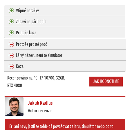
Vtipné narážky
Zabaví na pár hodin
Protože koza
Protože prostě proč
Lživý název...není to simulátor
Koza
Recenzováno na PC - I7-10700, 32GB,
JAK HODNOTÍME
RTX 4080
Jakub Kadlus
Autor recenze
Eri ani neví, jestli se tohle dá považovat za hru, simulátor nebo co to