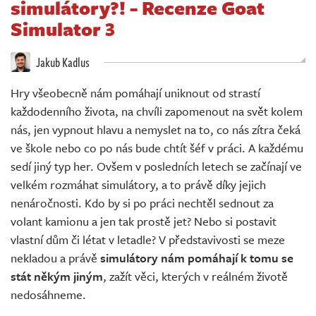
simulátory?! - Recenze Goat
Živě
Simulator 3
Jakub Kadlus
Hry všeobecně nám pomáhají uniknout od strastí
každodenního života, na chvíli zapomenout na svět kolem
nás, jen vypnout hlavu a nemyslet na to, co nás zítra čeká
ve škole nebo co po nás bude chtít šéf v práci. A každému
sedí jiný typ her. Ovšem v posledních letech se začínají ve
velkém rozmáhat simulátory, a to právě díky jejich
nenáročnosti. Kdo by si po práci nechtěl sednout za
volant kamionu a jen tak prostě jet? Nebo si postavit
vlastní dům či létat v letadle? V představivosti se meze
nekladou a právě
simulátory nám pomáhají k tomu se
stát někým jiným
, zažít věci, kterých v reálném životě
nedosáhneme.