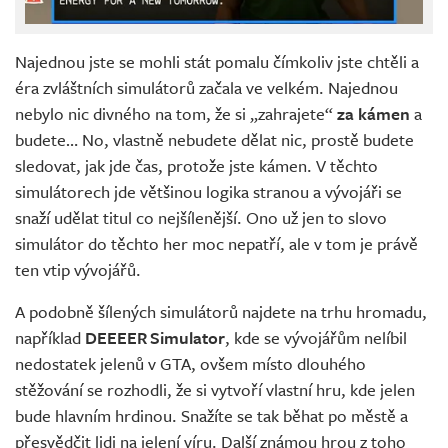
Najednou jste se mohli stát pomalu čímkoliv jste chtěli a
éra zvláštních simulátorů začala ve velkém. Najednou
nebylo nic divného na tom, že si „zahrajete“
za kámen
a
budete… No, vlastně nebudete dělat nic, prostě budete
sledovat, jak jde čas, protože jste kámen. V těchto
simulátorech jde většinou logika stranou a vývojáři se
snaží udělat titul co nejšílenější. Ono už jen to slovo
simulátor do těchto her moc nepatří, ale v tom je právě
ten vtip vývojářů.
A podobně šílených simulátorů najdete na trhu hromadu,
například
DEEEER Simulator
, kde se vývojářům nelíbil
nedostatek jelenů v GTA, ovšem místo dlouhého
stěžování se rozhodli, že si vytvoří vlastní hru, kde jelen
bude hlavním hrdinou. Snažíte se tak běhat po městě a
přesvědčit lidi na jelení víru. Další známou hrou z toho