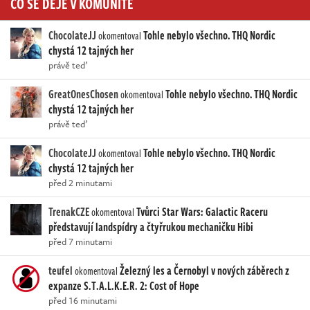
CO SE DĚJE V KOMUNITĚ
ChocolateJJ
Tohle nebylo všechno. THQ Nordic
okomentoval
chystá 12 tajných her
právě teď
GreatOnesChosen
Tohle nebylo všechno. THQ Nordic
okomentoval
chystá 12 tajných her
právě teď
ChocolateJJ
Tohle nebylo všechno. THQ Nordic
okomentoval
chystá 12 tajných her
před 2 minutami
TrenakCZE
Tvůrci Star Wars: Galactic Raceru
okomentoval
představují landspídry a čtyřrukou mechaničku Hibi
před 7 minutami
teufel
Železný les a Černobyl v nových záběrech z
okomentoval
expanze S.T.A.L.K.E.R. 2: Cost of Hope
před 16 minutami