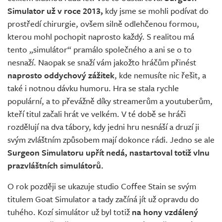
Simulator už v roce 2013,
kdy jsme se mohli podívat do
prostředí chirurgie, ovšem silně odlehčenou formou,
kterou mohl pochopit naprosto každý. S realitou má
tento „simulátor“ pramálo společného a ani se o to
nesnaží. Naopak se snaží vám jakožto hráčům přinést
naprosto oddychový zážitek
, kde nemusíte nic řešit, a
také i notnou dávku humoru. Hra se stala rychle
populární, a to převážně díky streamerům a youtuberům,
kteří titul začali hrát ve velkém. V té době se hráči
rozdělují na dva tábory, kdy jedni hru nesnáší a druzí ji
svým zvláštním způsobem mají dokonce rádi. Jedno se ale
Surgeon Simulatoru upřít nedá, nastartoval totiž vlnu
prazvláštních simulátorů.
O rok později se ukazuje studio Coffee Stain se svým
titulem Goat Simulator a tady začíná jít už opravdu do
tuhého. Kozí simulátor už byl totiž
na hony vzdálený