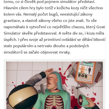
tomu, co si člověk pod pojmem simulátor představí.
Hlavním cílem hry bylo totiž v kožichu kozy ničit všechno
kolem vás. Nemalý počet bugů, neexistující zákony
gravitace, a vlastně zákony všeho co jste znali. To vše
napomáhalo k vytvoření co největšího chaosu, který Goat
Simulator skvěle představoval. A světe div se, i koza měla
úspěch. I přes svoje až primitivní ovládání se dělání blbostí
stalo populárním a netrvalo dlouho a podobných
simulátorů se začalo objevovat mraky.