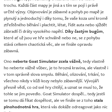
trochu. Každá část mapy je jiná a s tím se pojí i právě
určité výzvy. Objevování je zábavné a pohyb po mapě je
plynulý a jednoduchý i díky tomu, že vaše koza umí kromě
ztřeštěného běhání i plachtit, létat, řídit auta nebo sjíždět
zábradlí či dráty vysokého napětí.
Díky častým bugům
,
které ať už jsou ve hře schválně nebo ne, se z pohybu
stává celkem chaotická věc, ale ve finále opravdu
zábavná.
Ono
neberte Goat Simulator zcela vážně,
tedy vlastně
ho neberte vážně vůbec, je to hrozná kravina, ale vlastně i
v tom správně slova smyslu. Běhání, olizování, trkání, to
všechno nikdy v kůži kozy nebylo zábavnější. Vývojáři
přesně vědí, co od své hry chtějí, a uznat se musí to, že
tohle se jim povedlo. Goat Simulator dospěl… tedy jestli
se tomu dá říkat dospělost, ale ve finále se z toho
stala
plnohodnotná hra
, která vás dokáže odreagovat jako nic