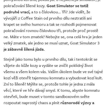
pokračování šílené kozy.
Goat Simulator se totiž
podruhé vrací,
a to s číslovkou… Tři? Jde vidět, že
vývojáři z Coffee Stain od prvního dílu neztratili ani
krapet se svého humoru a tak se rozhodli pojmenovat
pokračování rovnou číslovkou tři, protože proč prostě
ne. Máte v tom zmatek? Nebojte se, ona celá hra je jeden
velký zmatek, ale jedno se musí uznat, Goat Simulator 3
je zábavně šílená jízda.
Stejně jako tomu bylo u prvního dílu, tak i tentokrát se
vžijete do kůže kozy a vydáte se zničit poklidný život
všemu a všem kolem vás. Vaším úkolem bude ve své tajné
kozí věži otevřít tajemnou komnatu a vybudovat kozí kult.
Zní to šíleně? Mýlíte se, protože tohle je jedna z mála
věcí, které ve hře dávají smysl. K tomu, abyste komnatu
otevřeli, bude muset v tomto sandboxovém světe
rozpoutat naprostý chaos a plnit
různorodé výzvy a