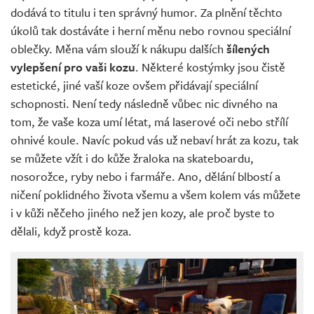
dodává to titulu i ten správný humor. Za plnění těchto
úkolů tak dostáváte i herní měnu nebo rovnou speciální
oblečky. Měna vám slouží k nákupu dalších
šílených
vylepšení pro vaši kozu
. Některé kostýmky jsou čistě
estetické, jiné vaší koze ovšem přidávají speciální
schopnosti. Není tedy následně vůbec nic divného na
tom, že vaše koza umí létat, má laserové oči nebo střílí
ohnivé koule. Navíc pokud vás už nebaví hrát za kozu, tak
se můžete vžít i do kůže žraloka na skateboardu,
nosorožce, ryby nebo i farmáře. Ano, dělání blbostí a
ničení poklidného života všemu a všem kolem vás můžete
i v kůži něčeho jiného než jen kozy, ale proč byste to
dělali, když prostě koza.