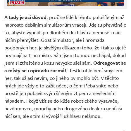
A tady je asi důvod
, proč se lidé k těmto pološíleným až
naprosto debilním simulátorům vracejí. Jde tu převážně o
to, abyste vypnuli po dlouhém dni hlavu a nemuseli nad
ničím přemýšlet. Goat Simulator, ale i hromada
podobných her, je skvělým důkazem toho, že i takto ujeté
hry mají na trhu místo. Sám jsem to moc nechápal, dokud
jsem si ztřeštěnou kozu nevyzkoušel sám.
Odreagovat se
a místy se i opravdu zasmát.
Jestli tohle není smyslem
her, tak už asi nevím, co jiného by mohlo být. V těchto
hrách jde vždy o to zažít něco, o čem třeba sníte nebo
prostě jen pobavit svým šíleným vtipem a nevšedním
nápadem. I když vžít se do kůže robotického vysavače,
bezdomovce, mouchy nebo drogového dealera není asi
ničí sen, ale s tím si vývojáři už hlavu nelámou.