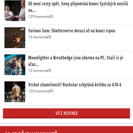
Už není cesty zpět. Sony připomíná konec fyzických nosičů
na…
129 komentářů
Serious Sam: Shatterverse dorazí už na konci srpna
13 komentářů
Moonlighter a Breathedge jsou zdarma na PC. Stačí si je
včas…
13 komentářů
Vrchol chamtivosti? Rockstar schytává kritiku za GTA 6
128 komentářů
VÍCE NOVINEK