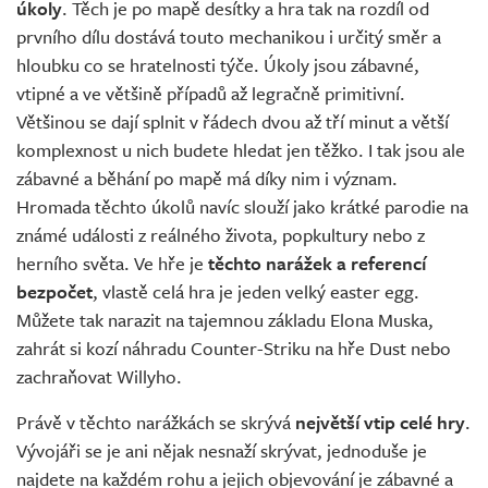
úkoly
. Těch je po mapě desítky a hra tak na rozdíl od
prvního dílu dostává touto mechanikou i určitý směr a
hloubku co se hratelnosti týče. Úkoly jsou zábavné,
vtipné a ve většině případů až legračně primitivní.
Většinou se dají splnit v řádech dvou až tří minut a větší
komplexnost u nich budete hledat jen těžko. I tak jsou ale
zábavné a běhání po mapě má díky nim i význam.
Hromada těchto úkolů navíc slouží jako krátké parodie na
známé události z reálného života, popkultury nebo z
herního světa. Ve hře je
těchto narážek a referencí
bezpočet
, vlastě celá hra je jeden velký easter egg.
Můžete tak narazit na tajemnou základu Elona Muska,
zahrát si kozí náhradu Counter-Striku na hře Dust nebo
zachraňovat Willyho.
Právě v těchto narážkách se skrývá
největší vtip celé hry
.
Vývojáři se je ani nějak nesnaží skrývat, jednoduše je
najdete na každém rohu a jejich objevování je zábavné a