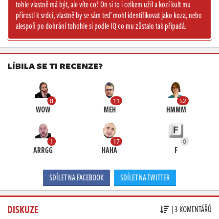
tohle vlastně má být, ale víte co? On si to i celkem užil a kozí kult mu
přirostl k srdci, vlastně by se sám teď mohl identifikovat jako koza, nebo
alespoň po dohrání tohohle si podle IQ co mu zůstalo tak připadá.
LÍBILA SE TI RECENZE?
8
11
52
WOW
MEH
HMMM
1
17
0
ARRGG
HAHA
F
SDÍLET NA FACEBOOK
SDÍLET NA TWITTER
DISKUZE
| 3 KOMENTÁŘŮ