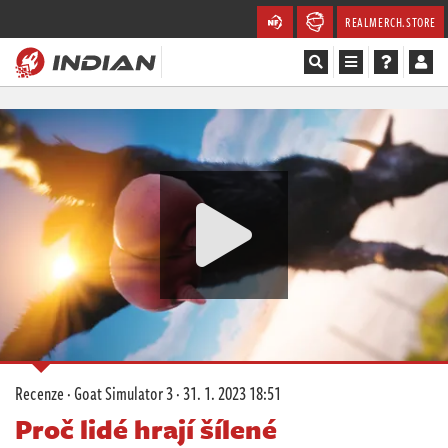
REALMERCH.STORE
Magazín
Recenze
Videa
Soutěže
Databáze
Komunita
Recenze
·
Goat Simulator 3
·
31. 1. 2023 18:51
Redakce
Proč lidé hrají šílené