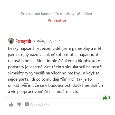
Pro napsání komentáře musíš být přihlášen.
Přihlásit se
Permynth
středa, 1. 2., 12:32
hezky napsaná recenze, viděl jsem gameplay a měl
jsem stejný názor.. Jak někoho mohla napadnout
taková blbost.. Ale i tímhle článkem a hloubkou té
podstaty je vlastně vize těchto simulátorů na místě..
Simulátory vymyslíš na všechno možný.. a když se
sejde parta lidí co tomu dají “šmrnc” tak je to
unikát..Věřím, že se v budoucnosti dočkáme dalších
a víc propracovanějších simulátorech.
2
Odpovědět