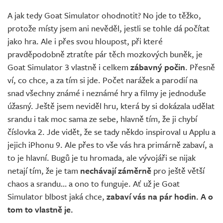
A jak tedy Goat Simulator ohodnotit? No jde to těžko,
protože místy jsem ani nevěděl, jestli se tohle dá počítat
jako hra. Ale i přes svou hloupost, při které
pravděpodobně ztratíte pár těch mozkových buněk, je
Goat Simulator 3 vlastně i celkem
zábavný počin
. Přesně
ví, co chce, a za tím si jde. Počet narážek a parodií na
snad všechny známé i neznámé hry a filmy je jednoduše
úžasný. Ještě jsem neviděl hru, která by si dokázala udělat
srandu i tak moc sama ze sebe, hlavně tím, že ji chybí
číslovka 2. Jde vidět, že se tady někdo inspiroval u Applu a
jejich iPhonu 9. Ale přes to vše vás hra primárně zabaví, a
to je hlavní. Bugů je tu hromada, ale vývojáři se nijak
netají tím, že je tam
nechávají záměrně
pro ještě větší
chaos a srandu… a ono to funguje. Ať už je Goat
Simulator blbost jaká chce,
zabaví vás na pár hodin. A o
tom to vlastně je.