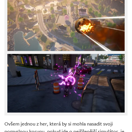
Ovšem jednou z her, která by si mohla nasadit svoji
pomyslnou korunu, pokud jde o nejšílenější simulátor, je