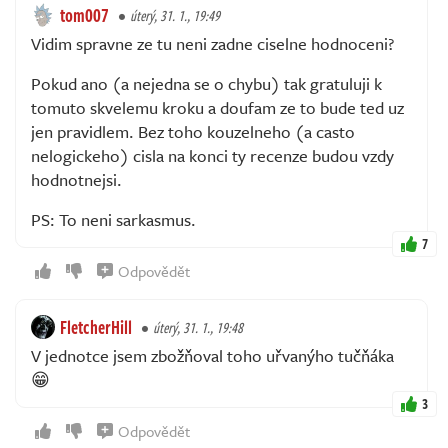
tom007
úterý, 31. 1., 19:49
Vidim spravne ze tu neni zadne ciselne hodnoceni?
Pokud ano (a nejedna se o chybu) tak gratuluji k
tomuto skvelemu kroku a doufam ze to bude ted uz
jen pravidlem. Bez toho kouzelneho (a casto
nelogickeho) cisla na konci ty recenze budou vzdy
hodnotnejsi.
PS: To neni sarkasmus.
7
Odpovědět
FletcherHill
úterý, 31. 1., 19:48
V jednotce jsem zbožňoval toho uřvanýho tučňáka
😁
3
Odpovědět