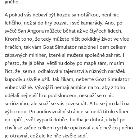
jiného.
A pokud vás nebaví být kozou samotářkou, není nic
lehčího, než si do hry pozvat i své kamarády. Ano, po
světě San Angora můžete běhat až ve čtyřech lidech.
Kromě toho, že tedy můžete ničit poklidný život ve více
hráčích, tak vám Goat Simulator nabídne i osm celkem
zábavných miniher, které si můžete společně zahrát. I
přesto, že já běhal většinu doby po mapě sám, musím
říct, že jsem si odhalování tajemství a různých narážek
kupodivu skvěle užil. Jak říkám, neberte Goat Simulator
vůbec vážně. Vývojáři nemají ambice na to, aby z toho
udělali nejlepší hru pod sluncem, nesnaží se o nic
seriózního, ale snaží se vás rozesmát. A to se jim daří na
výbornou. Po audiovizuální stránce se nedá titulu vůbec
nic upřít, svět vypadá dobře, hudba je dobrá, i když po
chvíli se začne celkem rychle opakovat a víc než co jiného
je otravná, což ale ke hře skvěle sedí.