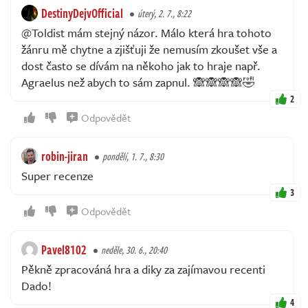
DestinyDejvOfficial
úterý, 2. 7., 8:22
@Toldist mám stejný názor. Málo která hra tohoto
žánru mě chytne a zjišťuji že nemusím zkoušet vše a
dost často se dívám na někoho jak to hraje např.
Agraelus než abych to sám zapnul. 🙈🙈🙈🙈🤣
2
Odpovědět
robin-jiran
pondělí, 1. 7., 8:30
Super recenze
3
Odpovědět
Pavel8102
neděle, 30. 6., 20:40
Pěkně zpracováná hra a diky za zajímavou recenti
Dado!
4