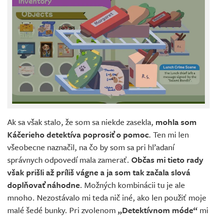
Ak sa však stalo, že som sa niekde zasekla,
mohla som
Káčerieho detektíva poprosiť o pomoc
. Ten mi len
všeobecne naznačil, na čo by som sa pri hľadaní
správnych odpovedí mala zamerať.
Občas mi tieto
rady
však prišli až príliš vágne
a ja som tak začala slová
doplňovať náhodne
. Možných kombinácii tu je ale
mnoho. Nezostávalo mi teda nič iné, ako len použiť moje
malé šedé bunky. Pri zvolenom
„Detektívnom móde“
mi