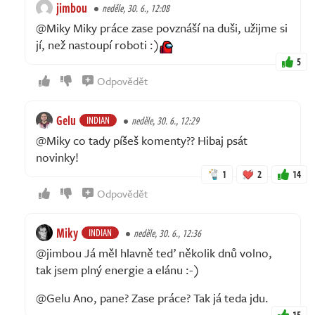
jimbou
neděle, 30. 6., 12:08
@Miky Miky práce zase povznáší na duši, užijme si
jí, než nastoupí roboti :)
5
Odpovědět
Gelu
INDIAN
neděle, 30. 6., 12:29
@Miky co tady píšeš komenty?? Hibaj psát
novinky!
1
2
14
Odpovědět
Miky
INDIAN
neděle, 30. 6., 12:36
@jimbou Já měl hlavně teď několik dnů volno,
tak jsem plný energie a elánu :-)
@Gelu Ano, pane? Zase práce? Tak já teda jdu.
15