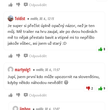
Odpovědět
Toldist
neděle, 30. 6., 12:15
Je super si přečíst úplně opačný názor, než je ten
můj. Mě trailer na hru zaujal, ale po dvou hodinách
mě to nějak přestalo bavit a vtipné mi to nepřišlo
jakože vůbec, asi jsem už starý :D
8
Odpovědět
martyolg1
neděle, 30. 6., 11:57
Jupí, jsem první kdo může upozornit na slovenštinu,
kdyby někdo náhodou nevěděl! 😆
2
9
Odpovědět
jimbou
neděle, 30. 6., 12:07