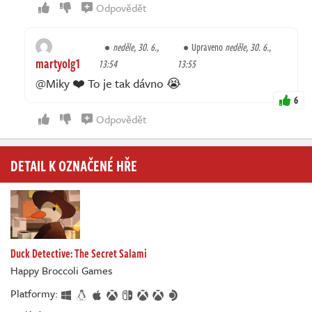
Odpovědět
neděle, 30. 6.,
Upraveno
neděle, 30. 6.,
martyolg1
13:54
13:55
@Miky ❤️ To je tak dávno 😭
6
Odpovědět
DETAIL K OZNAČENÉ HŘE
Duck Detective: The Secret Salami
Happy Broccoli Games
Platformy: