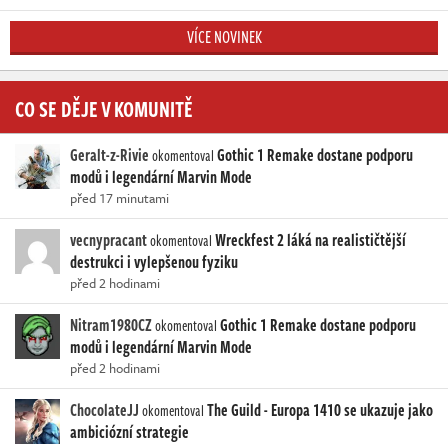
VÍCE NOVINEK
CO SE DĚJE V KOMUNITĚ
Geralt-z-Rivie
Gothic 1 Remake dostane podporu
okomentoval
modů i legendární Marvin Mode
před 17 minutami
vecnypracant
Wreckfest 2 láká na realističtější
okomentoval
destrukci i vylepšenou fyziku
před 2 hodinami
Nitram1980CZ
Gothic 1 Remake dostane podporu
okomentoval
modů i legendární Marvin Mode
před 2 hodinami
ChocolateJJ
The Guild - Europa 1410 se ukazuje jako
okomentoval
ambiciózní strategie