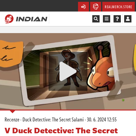
REALMERCH.STORE
Magazín
Recenze
Videa
Soutěže
Databáze
Komunita
Recenze
·
Duck Detective: The Secret Salami
·
30. 6. 2024 12:55
Redakce
V Duck Detective: The Secret