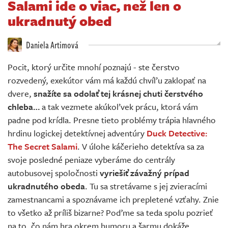
Salami ide o viac, než len o
Živě
ukradnutý obed
Daniela Artimová
Pocit, ktorý určite mnohí poznajú - ste čerstvo
rozvedený, exekútor vám má každú chvíľu zaklopať na
dvere,
snažíte sa odolať tej krásnej chuti čerstvého
chleba…
a tak vezmete akúkoľvek prácu, ktorá vám
padne pod krídla. Presne tieto problémy trápia hlavného
hrdinu logickej detektívnej adventúry
Duck Detective:
The Secret Salami
. V úlohe káčerieho detektíva sa za
svoje posledné peniaze vyberáme do centrály
autobusovej spoločnosti
vyriešiť závažný prípad
ukradnutého obeda
. Tu sa stretávame s jej zvieracími
zamestnancami a spoznávame ich prepletené vzťahy. Znie
to všetko až príliš bizarne? Poďme sa teda spolu pozrieť
na to, čo nám hra okrem humoru a šarmu dokáže