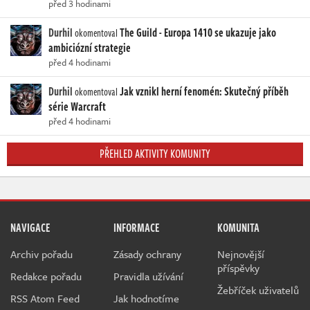
před 3 hodinami
Durhil
The Guild - Europa 1410 se ukazuje jako
okomentoval
ambiciózní strategie
před 4 hodinami
Durhil
Jak vznikl herní fenomén: Skutečný příběh
okomentoval
série Warcraft
před 4 hodinami
PŘEHLED AKTIVITY KOMUNITY
NAVIGACE
INFORMACE
KOMUNITA
Archiv pořadu
Zásady ochrany
Nejnovější
příspěvky
Redakce pořadu
Pravidla užívání
Žebříček uživatelů
RSS Atom Feed
Jak hodnotíme