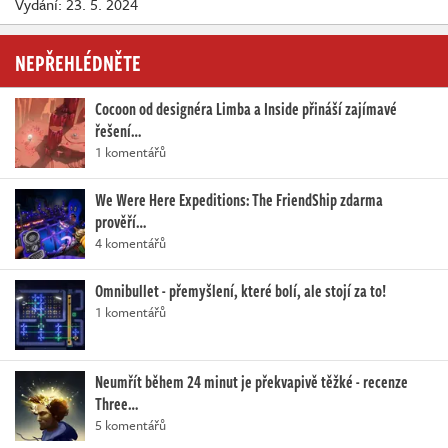
Vydání: 23. 5. 2024
NEPŘEHLÉDNĚTE
Cocoon od designéra Limba a Inside přináší zajímavé
řešení…
1 komentářů
We Were Here Expeditions: The FriendShip zdarma
prověří…
4 komentářů
Omnibullet - přemyšlení, které bolí, ale stojí za to!
1 komentářů
Neumřít během 24 minut je překvapivě těžké - recenze
Three…
5 komentářů