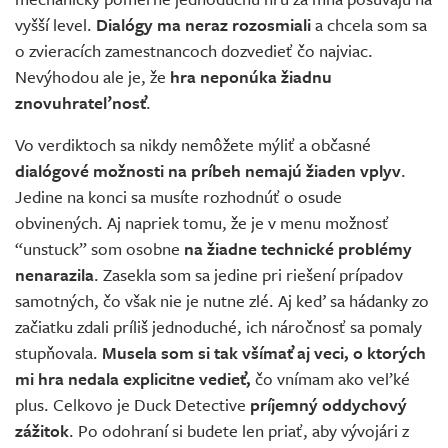
vyšší level.
Dialógy ma neraz rozosmiali
a chcela som sa
o zvieracích zamestnancoch dozvedieť čo najviac.
Nevýhodou ale je, že
hra neponúka žiadnu
znovuhrateľnosť
.
Vo verdiktoch sa nikdy nemôžete mýliť a občasné
dialógové možnosti na príbeh nemajú žiaden vplyv
.
Jedine na konci sa musíte rozhodnúť o osude
obvinených. Aj napriek tomu, že je v menu možnosť
“unstuck” som osobne
na žiadne technické problémy
nenarazila
. Zasekla som sa jedine pri riešení prípadov
samotných, čo však nie je nutne zlé. Aj keď sa hádanky zo
začiatku zdali príliš jednoduché, ich náročnosť sa pomaly
stupňovala.
Musela som si tak všímať aj veci, o ktorých
mi hra nedala explicitne vedieť,
čo vnímam ako veľké
plus. Celkovo je Duck Detective
príjemný oddychový
zážitok
. Po odohraní si budete len priať, aby vývojári z