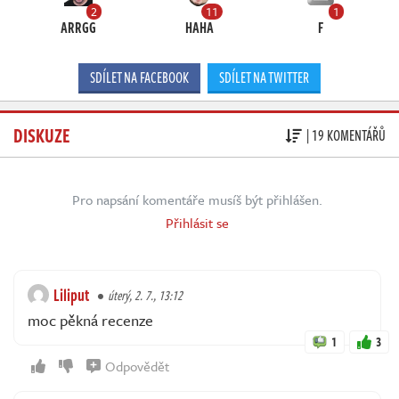
2
11
1
ARRGG
HAHA
F
SDÍLET NA FACEBOOK
SDÍLET NA TWITTER
DISKUZE
| 19 KOMENTÁŘŮ
Pro napsání komentáře musíš být přihlášen.
Přihlásit se
Liliput
úterý, 2. 7., 13:12
moc pěkná recenze
1
3
Odpovědět