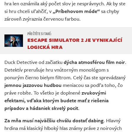
hra len oznámila aký počet slov je nesprávnych. Ak by ste
si hru chceli uľahčiť, v
„Príbehovom móde“
sa chyby
zároveň zvýraznia červenou farbou.
ESCAPE SIMULATOR 2 JE VYNIKAJÍCÍ
LOGICKÁ HRA
Duck Detective od začiatku
dýcha atmosférou film noir
.
Detektív prerušuje hru vnútorným monológom s
ponurým čierno bielym filtrom. Celý čas ste sprevádzaný
jemnou jazzovou hudbou
meniacou sa podľa toho, čo
práve robíte. To všetko je doplnené
zvukovými
efektami, vďaka ktorým budete mať z riešenia
prípadov a hádaniek skvelý pocit
.
Za mňa musí najväčšiu chválu dostať dabing
. Hlavný
hrdina má klasický hlboký hlas známy práve z noirových