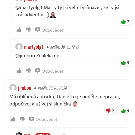
@martyolg1 Marty ty jsi velmi všímavej, že ty jsi
král adventur :)
7
Odpovědět
martyolg1
neděle, 30. 6., 12:13
@jimbou Zdaleka ne....
5
Odpovědět
jimbou
neděle, 30. 6., 10:58
Má oblíbená autorka, Danielko je neděle, nepracuj,
odpočívej a užívej si sluníčka
2
9
Odpovědět