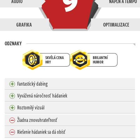
AUDIO
NÁPLŇ A TEMPO
GRAFIKA
OPTIMALIZACE
ODZNAKY
SKVĚLÁ CENA
BRILANTNÍ
HRY
HUMOR
Fantastický dabing
Vyvážená náročnosť hádaniek
Roztomilý vizuál
Žiadna znovuhrateľnosť
Riešenie hádaniek sa dá obísť