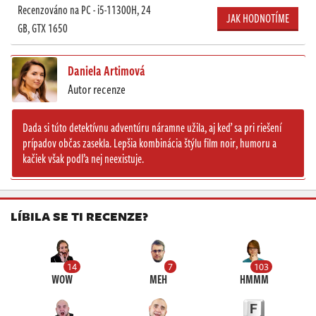
Recenzováno na PC - i5-11300H, 24
JAK HODNOTÍME
GB, GTX 1650
Daniela Artimová
Autor recenze
Dada si túto detektívnu adventúru náramne užila, aj keď sa pri riešení
prípadov občas zasekla. Lepšia kombinácia štýlu film noir, humoru a
kačiek však podľa nej neexistuje.
LÍBILA SE TI RECENZE?
14
7
103
WOW
MEH
HMMM