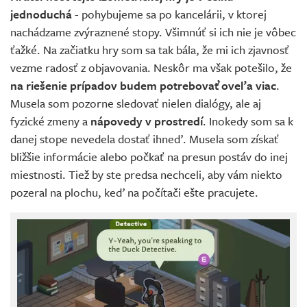
jednoduchá
- pohybujeme sa po kancelárii, v ktorej
nachádzame zvýraznené stopy. Všimnúť si ich nie je vôbec
ťažké. Na začiatku hry som sa tak bála, že mi ich zjavnosť
vezme radosť z objavovania. Neskôr ma však potešilo, že
na riešenie prípadov budem potrebovať oveľa viac
.
Musela som pozorne sledovať nielen dialógy, ale aj
fyzické zmeny a
nápovedy v prostredí
. Inokedy som sa k
danej stope nevedela dostať ihneď. Musela som získať
bližšie informácie alebo počkať na presun postáv do inej
miestnosti. Tiež by ste predsa nechceli, aby vám niekto
pozeral na plochu, keď na počítači ešte pracujete.