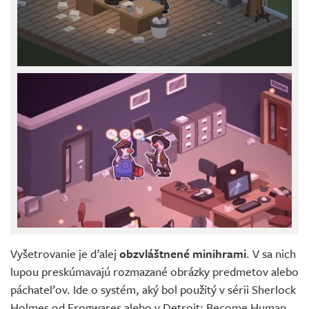
Vyšetrovanie je ďalej
obzvláštnené minihrami
. V sa nich
lupou preskúmavajú rozmazané obrázky predmetov alebo
páchateľov. Ide o systém, aký bol použitý v sérii Sherlock
Holmes od Frogwares alebo v Detroit: Become Human.