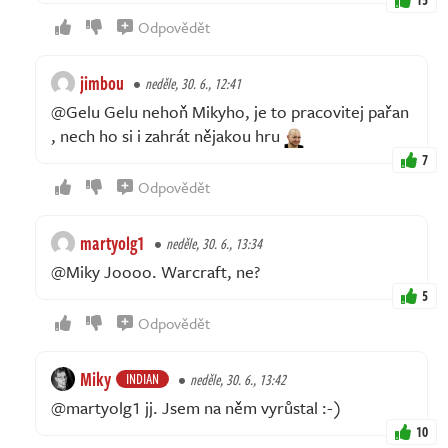
Odpovědět
jimbou
neděle, 30. 6., 12:41
@Gelu Gelu nehoň Mikyho, je to pracovitej pařan
, nech ho si i zahrát nějakou hru
7
Odpovědět
martyolg1
neděle, 30. 6., 13:34
@Miky Joooo. Warcraft, ne?
5
Odpovědět
Miky
INDIAN
neděle, 30. 6., 13:42
@martyolg1 jj. Jsem na něm vyrůstal :-)
10