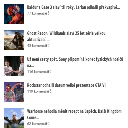
Baldur's Gate 3 slaví tři roky. Larian odhalil překvapivé…
77 komentářů
Ghost Recon: Wildlands slaví 25 let série velkou
aktualizací.…
43 komentářů
Už není cesty zpět. Sony připomíná konec fyzických nosičů
na…
116 komentářů
Rockstar odhalil datum velké prezentace GTA VI
119 komentářů
Warhorse nehodlá měnit recept na úspěch. Další Kingdom
Come…
62 komentářů