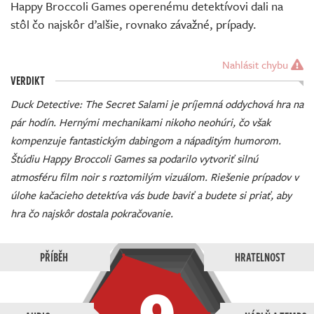
Happy Broccoli Games operenému detektívovi dali na
stôl čo najskôr ďalšie, rovnako závažné, prípady.
Nahlásit chybu
VERDIKT
Duck Detective: The Secret Salami je príjemná oddychová hra na
pár hodín. Hernými mechanikami nikoho neohúri, čo však
kompenzuje fantastickým dabingom a nápaditým humorom.
Štúdiu Happy Broccoli Games sa podarilo vytvoriť silnú
atmosféru film noir s roztomilým vizuálom. Riešenie prípadov v
úlohe kačacieho detektíva vás bude baviť a budete si priať, aby
hra čo najskôr dostala pokračovanie.
PŘÍBĚH
HRATELNOST
9