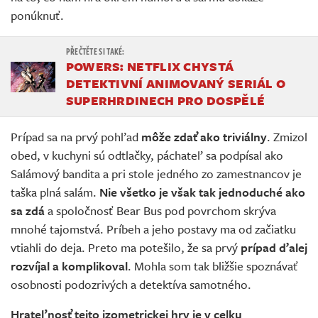
ponúknuť.
POWERS: NETFLIX CHYSTÁ
DETEKTIVNÍ ANIMOVANÝ SERIÁL O
SUPERHRDINECH PRO DOSPĚLÉ
Prípad sa na prvý pohľad
môže zdať ako triviálny
. Zmizol
obed, v kuchyni sú odtlačky, páchateľ sa podpísal ako
Salámový bandita a pri stole jedného zo zamestnancov je
taška plná salám.
Nie všetko je však tak jednoduché ako
sa zdá
a spoločnosť Bear Bus pod povrchom skrýva
mnohé tajomstvá. Príbeh a jeho postavy ma od začiatku
vtiahli do deja. Preto ma potešilo, že sa prvý
prípad ďalej
rozvíjal a komplikoval
. Mohla som tak bližšie spoznávať
osobnosti podozrivých a detektíva samotného.
Hrateľnosť tejto izometrickej hry je v celku