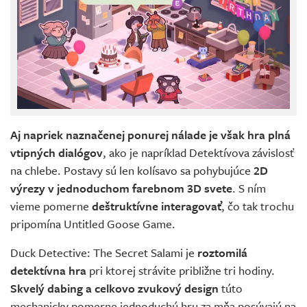
Aj napriek naznačenej ponurej nálade je však hra plná
vtipných dialógov
, ako je napríklad Detektívova závislosť
na chlebe. Postavy sú len kolísavo sa pohybujúce
2D
výrezy v jednoduchom farebnom 3D svete
. S ním
vieme pomerne
deštruktívne interagovať
, čo tak trochu
pripomína Untitled Goose Game.
Duck Detective: The Secret Salami je
roztomilá
detektívna hra
pri ktorej strávite približne tri hodiny.
Skvelý dabing a celkovo zvukový design
túto
mechanicky pomerne jednoduchú hru za mňa posúvajú na