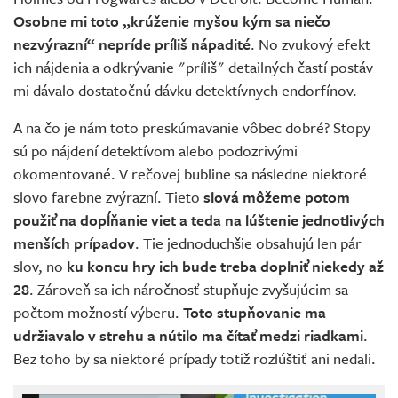
Osobne mi toto
„krúženie myšou kým sa niečo
nezvýrazní“ nepríde príliš nápadité
. No zvukový efekt
ich nájdenia a odkrývanie "príliš" detailných častí postáv
mi dávalo dostatočnú dávku detektívnych endorfínov.
A na čo je nám toto preskúmavanie vôbec dobré? Stopy
sú po nájdení detektívom alebo podozrivými
okomentované. V rečovej bubline sa následne niektoré
slovo farebne zvýrazní. Tieto
slová môžeme potom
použiť na dopĺňanie viet a teda na lúštenie jednotlivých
menších prípadov
. Tie jednoduchšie obsahujú len pár
slov, no
ku koncu hry ich bude treba doplniť niekedy až
28
. Zároveň sa ich náročnosť stupňuje zvyšujúcim sa
počtom možností výberu.
Toto
stupňovanie ma
udržiavalo v strehu a nútilo ma čítať medzi riadkami
.
Bez toho by sa niektoré prípady totiž rozlúštiť ani nedali.