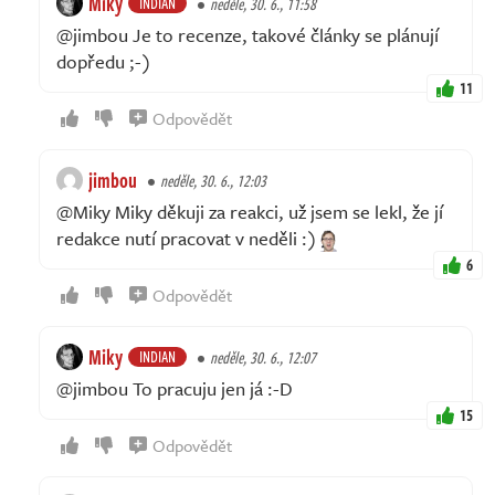
Miky
INDIAN
neděle, 30. 6., 11:58
@jimbou Je to recenze, takové články se plánují
dopředu ;-)
11
Odpovědět
jimbou
neděle, 30. 6., 12:03
@Miky Miky děkuji za reakci, už jsem se lekl, že jí
redakce nutí pracovat v neděli :)
6
Odpovědět
Miky
INDIAN
neděle, 30. 6., 12:07
@jimbou To pracuju jen já :-D
15
Odpovědět