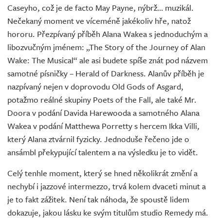
Caseyho, což je de facto May Payne, nýbrž… muzikál.
Nečekaný moment ve víceméně jakékoliv hře, natož
hororu. Přezpívaný příběh Alana Wakea s jednoduchým a
libozvučným jménem: „The Story of the Journey of Alan
Wake: The Musical“ ale asi budete spíše znát pod názvem
samotné písničky – Herald of Darkness. Alanův příběh je
nazpívaný nejen v doprovodu Old Gods of Asgard,
potažmo reálné skupiny Poets of the Fall, ale také Mr.
Doora v podání Davida Harewooda a samotného Alana
Wakea v podání Matthewa Porretty s hercem Ikka Villi,
který Alana ztvárnil fyzicky. Jednoduše řečeno jde o
ansámbl překypující talentem a na výsledku je to vidět.
Celý tenhle moment, který se hned několikrát změní a
nechybí i jazzové intermezzo, trvá kolem dvaceti minut a
je to fakt zážitek. Není tak náhoda, že spoustě lidem
dokazuje, jakou lásku ke svým titulům studio Remedy má.