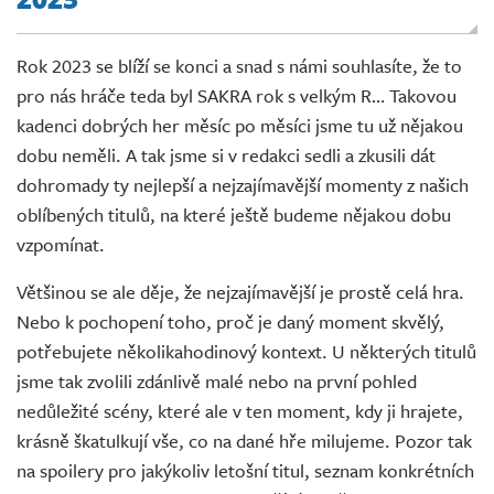
Živě
Rok 2023 se blíží se konci a snad s námi souhlasíte, že to
pro nás hráče teda byl SAKRA rok s velkým R… Takovou
kadenci dobrých her měsíc po měsíci jsme tu už nějakou
dobu neměli. A tak jsme si v redakci sedli a zkusili dát
dohromady ty nejlepší a nejzajímavější momenty z našich
oblíbených titulů, na které ještě budeme nějakou dobu
vzpomínat.
Většinou se ale děje, že nejzajímavější je prostě celá hra.
Nebo k pochopení toho, proč je daný moment skvělý,
potřebujete několikahodinový kontext. U některých titulů
jsme tak zvolili zdánlivě malé nebo na první pohled
nedůležité scény, které ale v ten moment, kdy ji hrajete,
krásně škatulkují vše, co na dané hře milujeme. Pozor tak
na spoilery pro jakýkoliv letošní titul, seznam konkrétních