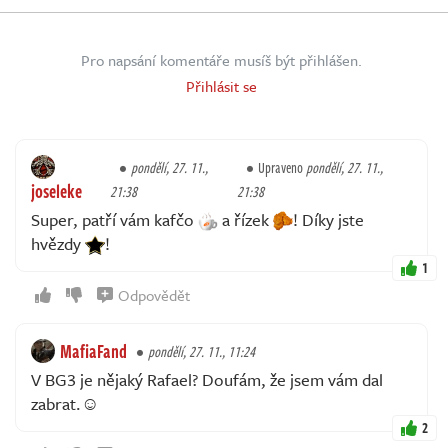
Pro napsání komentáře musíš být přihlášen.
Přihlásit se
pondělí, 27. 11.,
Upraveno
pondělí, 27. 11.,
joseleke
21:38
21:38
Super, patří vám kafčo
a řízek
! Díky jste
hvězdy
!
1
Odpovědět
MafiaFand
pondělí, 27. 11., 11:24
V BG3 je nějaký Rafael? Doufám, že jsem vám dal
zabrat.☺
2