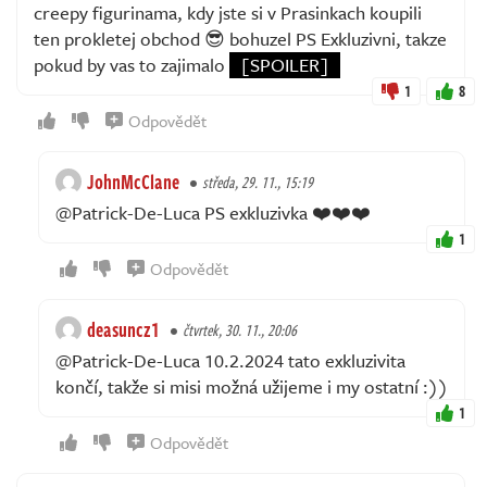
creepy figurinama, kdy jste si v Prasinkach koupili
ten prokletej obchod 😎 bohuzel PS Exkluzivni, takze
pokud by vas to zajimalo
[SPOILER]
1
8
Odpovědět
JohnMcClane
středa, 29. 11., 15:19
@Patrick-De-Luca PS exkluzivka ❤️❤️❤️
1
Odpovědět
deasuncz1
čtvrtek, 30. 11., 20:06
@Patrick-De-Luca 10.2.2024 tato exkluzivita
končí, takže si misi možná užijeme i my ostatní :))
1
Odpovědět