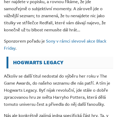
her najdete v popisku, a rovnou říkáme, že jde
samozřejmě o subjektivní momenty. A zároveň jde o
vážnější seznam; to znamená, že tu nenajdete nic jako
titulky ve střílečce Redfall, které vám dávají najevo, že
konečně už tu blbost nemusíte dál hrát…
Sponzorem pořadu je
Sony v rámci slevové akce Black
Friday
.
HOGWARTS LEGACY
Ačkoliv se další titul nedostal do výběru her roku v The
Game Awards, do našeho seznamu dle nás patří. A tím je
Hogwarts Legacy. Byť nijak revoluční, jde stále o dobře
zpracovanou hru ze světa Harryho Pottera, která dělá
tomuto universu čest a přivedla do něj další fanoušky.
Nás ale konkrétně zajímá jedna specifická část hry. Ta, v