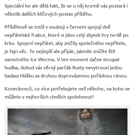
Speciální ho ale dělá fakt, že se o něj kromě vás postará i
několik dalších klíčových postav příběhu.
Příběhově se totiž v souboji s červem spojují dvě
nepřátelské frakce, které si jdou celý zbytek hry tvrdě po
krku. Spojení nepřátel, aby zničily společného nepřítele,
je fajn věc. To nejlepší ale přijde, jakmile zničíte štít
samotného Ice Worma. V ten moment začne stoupat
hudba, dokud vás věrný parťák Rusty nevytrousí jednu
badass hlášku za druhou doprovázenou pořádnou ránou.
Koneckonců, co více potřebujete než někoho, na koho se
můžete v nejhorších chvílích spolehnout?