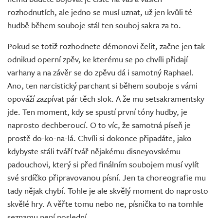
rozhodnutích, ale jedno se musí uznat, už jen kvůli té
hudbě během souboje stál ten souboj sakra za to.
Pokud se totiž rozhodnete démonovi čelit, začne jen tak
odnikud operní zpěv, ke kterému se po chvíli přidají
varhany a na závěr se do zpěvu dá i samotný Raphael.
Ano, ten narcistický parchant si během souboje s vámi
opováží zazpívat pár těch slok. A že mu setsakramentsky
jde. Ten moment, kdy se spustí první tóny hudby, je
naprosto dechberoucí. O to víc, že samotná píseň je
prostě do-ko-na-lá. Chvíli si dokonce připadáte, jako
kdybyste stáli tváří tvář nějakému disneyovskému
padouchovi, který si před finálním soubojem musí vylít
své srdíčko připravovanou písní. Jen ta choreografie mu
tady nějak chybí. Tohle je ale skvělý moment do naprosto
skvělé hry. A věřte tomu nebo ne, písnička to na tomhle
seznamu není poslední.