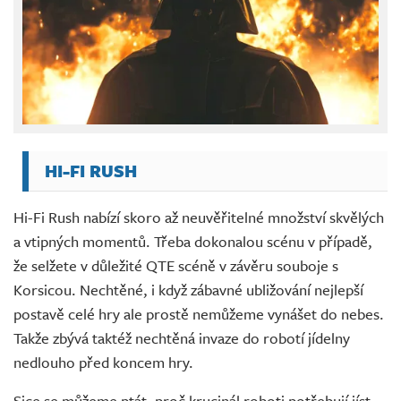
HI-FI RUSH
Hi-Fi Rush nabízí skoro až neuvěřitelné množství skvělých
a vtipných momentů. Třeba dokonalou scénu v případě,
že selžete v důležité QTE scéně v závěru souboje s
Korsicou. Nechtěné, i když zábavné ubližování nejlepší
postavě celé hry ale prostě nemůžeme vynášet do nebes.
Takže zbývá taktéž nechtěná invaze do robotí jídelny
nedlouho před koncem hry.
Sice se můžeme ptát, proč krucinál roboti potřebují jíst,