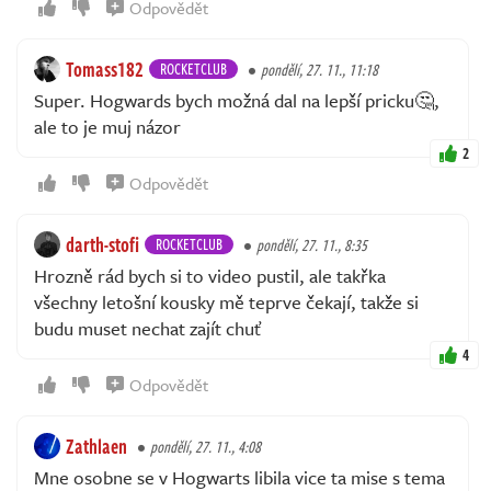
Odpovědět
Tomass182
ROCKETCLUB
pondělí, 27. 11., 11:18
Super. Hogwards bych možná dal na lepší pricku🤔,
ale to je muj názor
2
Odpovědět
darth-stofi
ROCKETCLUB
pondělí, 27. 11., 8:35
Hrozně rád bych si to video pustil, ale takřka
všechny letošní kousky mě teprve čekají, takže si
budu muset nechat zajít chuť
4
Odpovědět
Zathlaen
pondělí, 27. 11., 4:08
Mne osobne se v Hogwarts libila vice ta mise s tema