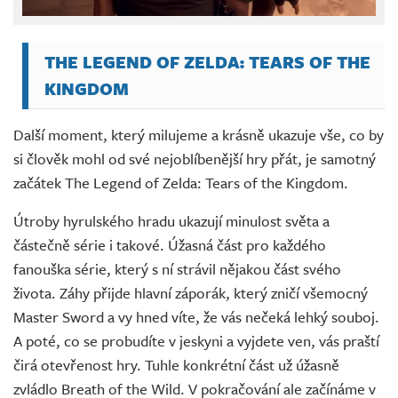
THE LEGEND OF ZELDA: TEARS OF THE
KINGDOM
Další moment, který milujeme a krásně ukazuje vše, co by
si člověk mohl od své nejoblíbenější hry přát, je samotný
začátek The Legend of Zelda: Tears of the Kingdom.
Útroby hyrulského hradu ukazují minulost světa a
částečně série i takové. Úžasná část pro každého
fanouška série, který s ní strávil nějakou část svého
života. Záhy přijde hlavní záporák, který zničí všemocný
Master Sword a vy hned víte, že vás nečeká lehký souboj.
A poté, co se probudíte v jeskyni a vyjdete ven, vás praští
čirá otevřenost hry. Tuhle konkrétní část už úžasně
zvládlo Breath of the Wild. V pokračování ale začínáme v