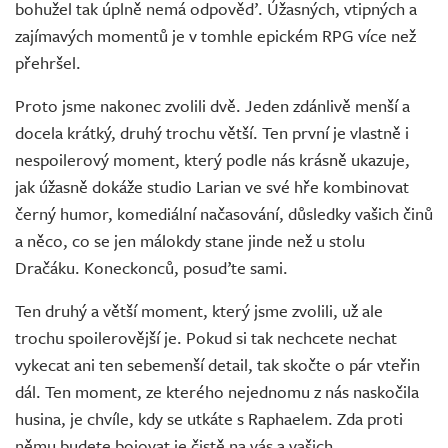
bohužel tak úplně nemá odpověď. Úžasných, vtipných a
zajímavých momentů je v tomhle epickém RPG více než
přehršel.
Proto jsme nakonec zvolili dvě. Jeden zdánlivě menší a
docela krátký, druhý trochu větší. Ten první je vlastně i
nespoilerový moment, který podle nás krásně ukazuje,
jak úžasně dokáže studio Larian ve své hře kombinovat
černý humor, komediální načasování, důsledky vašich činů
a něco, co se jen málokdy stane jinde než u stolu
Dračáku. Koneckonců, posuďte sami.
Ten druhý a větší moment, který jsme zvolili, už ale
trochu spoilerovější je. Pokud si tak nechcete nechat
vykecat ani ten sebemenší detail, tak skočte o pár vteřin
dál. Ten moment, ze kterého nejednomu z nás naskočila
husina, je chvíle, kdy se utkáte s Raphaelem. Zda proti
němu budete bojovat je čistě na vás a vašich