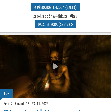
PŘEDCHOZÍ EPIZODA (S2E13)
Zapoj se do žhavé diskuze
9
DALŠÍ EPIZODA (S2E15)
TOP
Série 2
·
Epizoda 13
·
23. 11. 2023