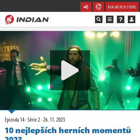
REALMERCH.STORE
Magazín
Recenze
Videa
Soutěže
Databáze
Komunita
Epizoda 14 · Série 2 ·
26. 11. 2023
Redakce
10 nejlepších herních momentů
2023