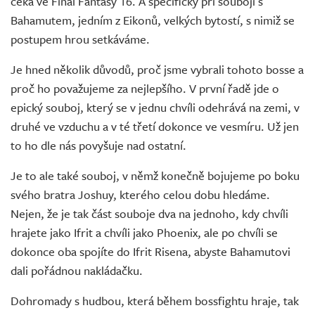
čeká ve Final Fantasy 16. A specificky při souboji s
Bahamutem, jedním z Eikonů, velkých bytostí, s nimiž se
postupem hrou setkáváme.
Je hned několik důvodů, proč jsme vybrali tohoto bosse a
proč ho považujeme za nejlepšího. V první řadě jde o
epický souboj, který se v jednu chvíli odehrává na zemi, v
druhé ve vzduchu a v té třetí dokonce ve vesmíru. Už jen
to ho dle nás povyšuje nad ostatní.
Je to ale také souboj, v němž konečně bojujeme po boku
svého bratra Joshuy, kterého celou dobu hledáme.
Nejen, že je tak část souboje dva na jednoho, kdy chvíli
hrajete jako Ifrit a chvíli jako Phoenix, ale po chvíli se
dokonce oba spojíte do Ifrit Risena, abyste Bahamutovi
dali pořádnou nakládačku.
Dohromady s hudbou, která během bossfightu hraje, tak