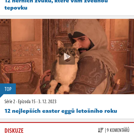
12 herních zvuků, které vám zvednou
tepovku
TOP
Série 2
·
Epizoda 15
·
3. 12. 2023
12 nejlepších easter eggů letošního roku
DISKUZE
| 9 KOMENTÁŘŮ