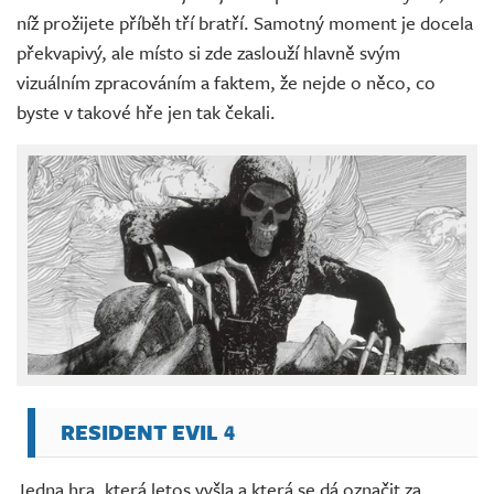
níž prožijete příběh tří bratří. Samotný moment je docela
překvapivý, ale místo si zde zaslouží hlavně svým
vizuálním zpracováním a faktem, že nejde o něco, co
byste v takové hře jen tak čekali.
RESIDENT EVIL 4
Jedna hra, která letos vyšla a která se dá označit za