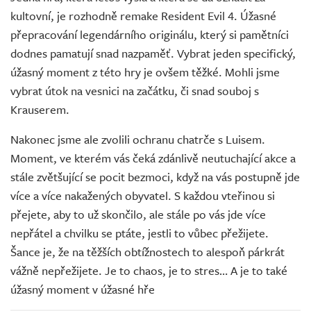
kultovní, je rozhodně remake Resident Evil 4. Úžasné
přepracování legendárního originálu, který si pamětníci
dodnes pamatují snad nazpaměť. Vybrat jeden specifický,
úžasný moment z této hry je ovšem těžké. Mohli jsme
vybrat útok na vesnici na začátku, či snad souboj s
Krauserem.
Nakonec jsme ale zvolili ochranu chatrče s Luisem.
Moment, ve kterém vás čeká zdánlivě neutuchající akce a
stále zvětšující se pocit bezmoci, když na vás postupně jde
více a více nakažených obyvatel. S každou vteřinou si
přejete, aby to už skončilo, ale stále po vás jde více
nepřátel a chvilku se ptáte, jestli to vůbec přežijete.
Šance je, že na těžších obtížnostech to alespoň párkrát
vážně nepřežijete. Je to chaos, je to stres… A je to také
úžasný moment v úžasné hře