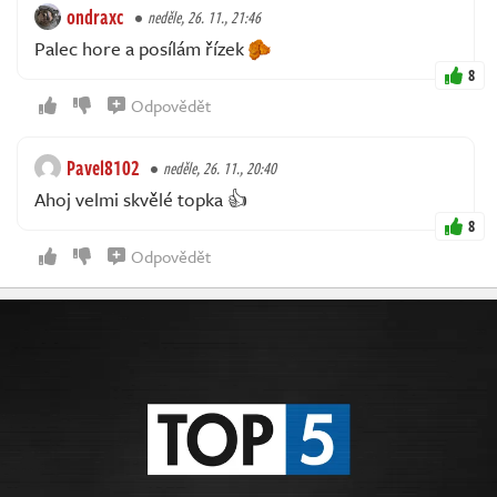
ondraxc
neděle, 26. 11., 21:46
Palec hore a posílám řízek
8
Odpovědět
Pavel8102
neděle, 26. 11., 20:40
Ahoj velmi skvělé topka 👍
8
Odpovědět