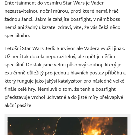
Entertainment do vesmíru Star Wars je Vader
nezastavitelnou noční můrou, proti které nemá hráč
žádnou šanci. Jakmile zahájíte bossfight, v němž boss
nemá ani žádný ukazatel zdraví, víte, že vás čeká něco
speciálního.
Letošní Star Wars Jedi: Survivor ale Vadera využil jinak.
Už není tak docela neporazitelný, ale opět je něčím
speciální. Dostali jsme velmi působivý souboj, který je
extrémně důležitý pro jednu z hlavních postav příběhu a
který funguje jako jakýsi katalyzátor pro následné velké
finále celé hry. Nemluvě o tom, že tenhle bossfight
představuje vrchol úchvatné a do jisté míry překvapivé
akční pasáže