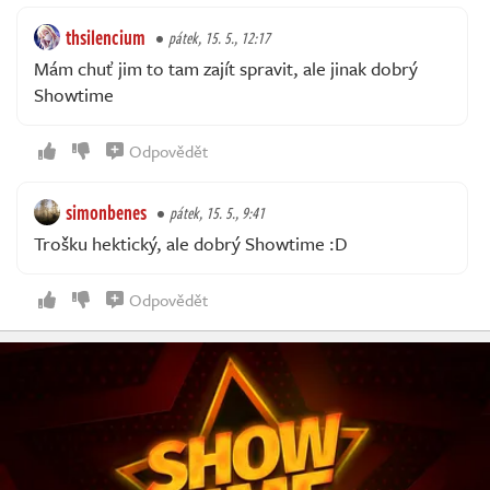
thsilencium
pátek, 15. 5., 12:17
Mám chuť jim to tam zajít spravit, ale jinak dobrý
Showtime
Odpovědět
simonbenes
pátek, 15. 5., 9:41
Trošku hektický, ale dobrý Showtime :D
Odpovědět