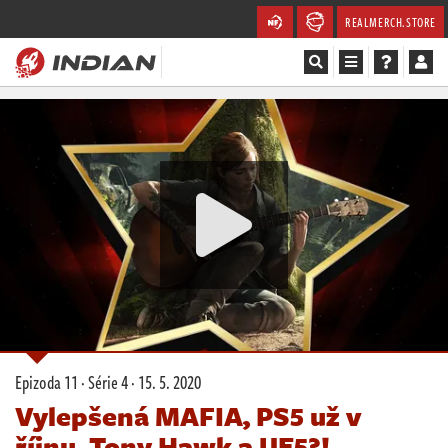
REALMERCH.STORE
Magazín
Recenze
Videa
Soutěže
Databáze
Komunita
Epizoda 11 · Série 4 ·
15. 5. 2020
Redakce
Vylepšená MAFIA, PS5 už v
říjnu, Tony Hawk a UE5?!