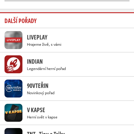
DALŠÍ POŘADY
LIVEPLAY
Hrajeme živě, s vámi
INDIAN
Legendární herní pořad
90VTEŘIN
Novinkový pořad
V KAPSE
Herní svět v kapse
TNT - Tipy a Triky