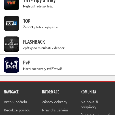
Nejlepší rady jak hrát
TOP
Žebříčky toho nejlepšího
FLASHBACK
Zpátky do minulosti videoher
PvP
Herní rozhovory tváří v tvář
NAVIGACE
INFORMACE
KOMUNITA
Archiv pořadu
Zásady ochrany
Nejnovější
příspěvky
Redakce pořadu
Pravidla užívání
Žebříček uživatelů