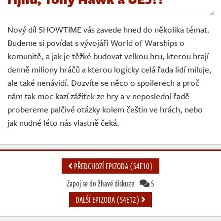
Živě
Nový díl SHOWTIME vás zavede hned do několika témat.
Budeme si povídat s vývojáři World of Warships o
komunitě, a jak je těžké budovat velkou hru, kterou hrají
denně miliony hráčů a kterou logicky celá řada lidí miluje,
ale také nenávidí. Dozvíte se něco o spoilerech a proč
nám tak moc kazí zážitek ze hry a v neposlední řadě
probereme palčivé otázky kolem češtin ve hrách, nebo
jak nudné léto nás vlastně čeká.
PŘEDCHOZÍ EPIZODA (S4E10)
Zapoj se do žhavé diskuze
5
DALŠÍ EPIZODA (S4E12)