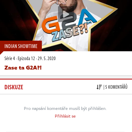
INDIAN SHOWTIME
Série 4
·
Epizoda 12
·
29. 5. 2020
Zase ta G2A?!
DISKUZE
| 5 KOMENTÁŘŮ
Pro napsání komentáře musíš být přihlášen.
Přihlásit se