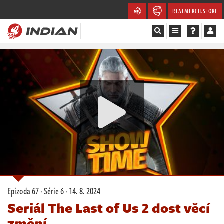
REALMERCH.STORE
Magazín
Recenze
Videa
Soutěže
Databáze
Komunita
Epizoda 67 · Série 6 ·
14. 8. 2024
Redakce
Seriál The Last of Us 2 dost věcí
změní...