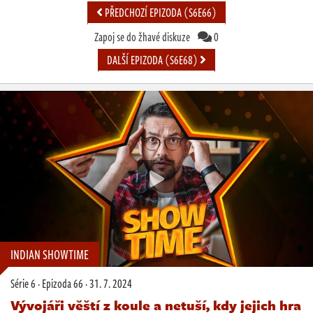
PŘEDCHOZÍ EPIZODA (S6E66)
Zapoj se do žhavé diskuze
0
DALŠÍ EPIZODA (S6E68)
INDIAN SHOWTIME
Série 6
·
Epizoda 66
·
31. 7. 2024
Vývojáři věští z koule a netuší, kdy jejich hra