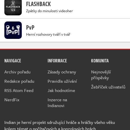
FLASHBACK
Zpátky do minulosti videoher
PvP
Herní rozhovory tváří v tvář
NAVIGACE
INFORMACE
KOMUNITA
Archiv pořadu
Zásady ochrany
Nejnovější
příspěvky
Redakce pořadu
Pravidla užívání
Žebříček uživatelů
RSS Atom Feed
Jak hodnotíme
NerdFix
Inzerce na
Indianovi
Indian je herní projekt sdružující hráče a hráčky všeho věku
kolem témat o počítačových a konzolových hrách.