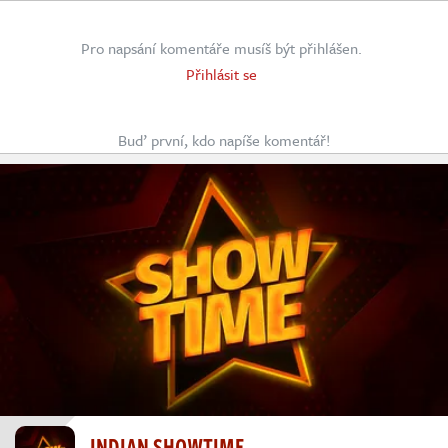
Pro napsání komentáře musíš být přihlášen.
Přihlásit se
Buď první, kdo napíše komentář!
INDIAN SHOWTIME