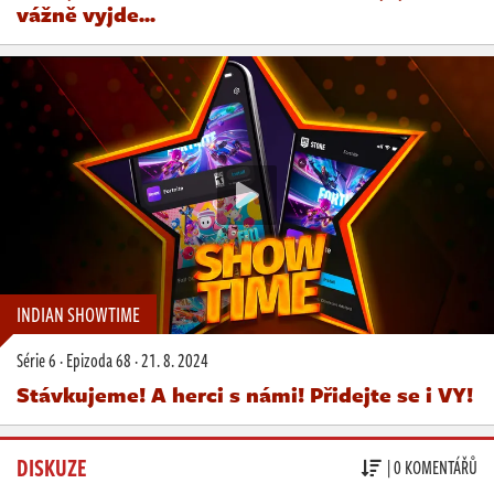
vážně vyjde...
INDIAN SHOWTIME
Série 6
·
Epizoda 68
·
21. 8. 2024
Stávkujeme! A herci s námi! Přidejte se i VY!
DISKUZE
| 0 KOMENTÁŘŮ