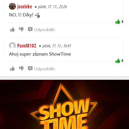
joseleke
pátek, 17. 11., 23:26
NO.1! Díky!
4
Odpovědět
Pavel8102
pátek, 17. 11., 16:41
Ahoj super záznam ShowTime
9
Odpovědět