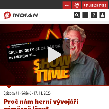
REALMERCH.STORE
Magazín
Recenze
Videa
Soutěže
Databáze
Komunita
Epizoda 41 · Série 6 ·
17. 11. 2023
Redakce
Proč nám herní vývojáři
záměrně lžou?