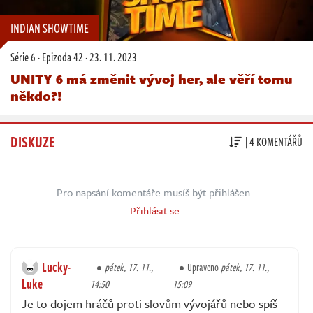
INDIAN SHOWTIME
Série 6
·
Epizoda 42
·
23. 11. 2023
UNITY 6 má změnit vývoj her, ale věří tomu
někdo?!
DISKUZE
| 4 KOMENTÁŘŮ
Pro napsání komentáře musíš být přihlášen.
Přihlásit se
Lucky-
pátek, 17. 11.,
Upraveno
pátek, 17. 11.,
Luke
14:50
15:09
Je to dojem hráčů proti slovům vývojářů nebo spíš