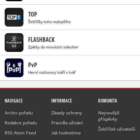
TOP
Žebříčky toho nejlepšího
FLASHBACK
Zpátky do minulosti videoher
PvP
Herní rozhovory tváří v tvář
NAVIGACE
INFORMACE
KOMUNITA
Archiv pořadu
Zásady ochrany
Nejnovější
příspěvky
Redakce pořadu
Pravidla užívání
Žebříček uživatelů
RSS Atom Feed
Jak hodnotíme