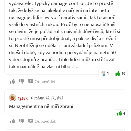
vydavatele. Typický damage control. Je to prostě
tak, že když se na jakékoliv nařčení na internetu
nereaguje, lidi si vytvoří narativ sami. Tak to aspoň
vzali do vlastních rukou. Proč by to nenapsali? Spíš
se divím, že je pořád tolik naivních důvěřivců, kteří si
to prostě musí předobjednat, a pak se diví a stěžují
si. Neobtěžují se udělat si ani základní průzkum. V
dnešní době, kdy za hodinu po vydání je na netu 50
video-dojmů z hraní.... Tihle lidi si můžou stěžovat
tak maximálně na vlastní blbost...
1
10
Odpovědět
ryzek
sobota, 18. 11., 8:13
Management na ně míří zbraní
4
Odpovědět