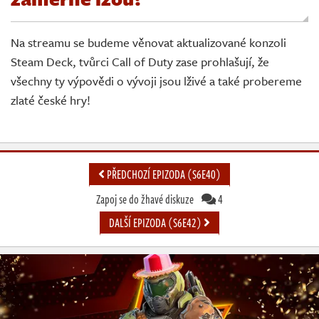
Živě
Na streamu se budeme věnovat aktualizované konzoli
Steam Deck, tvůrci Call of Duty zase prohlašují, že
všechny ty výpovědi o vývoji jsou lživé a také probereme
zlaté české hry!
PŘEDCHOZÍ EPIZODA (S6E40)
Zapoj se do žhavé diskuze
4
DALŠÍ EPIZODA (S6E42)