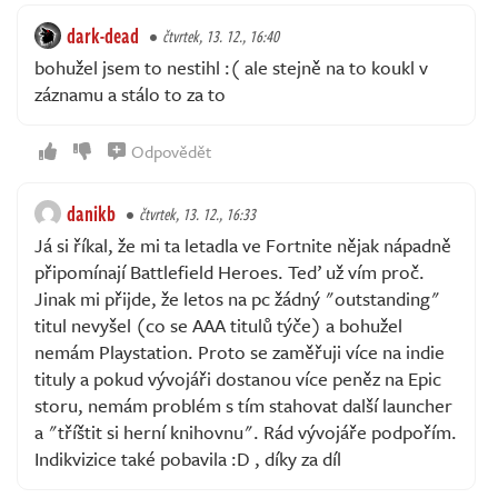
dark-dead
čtvrtek, 13. 12., 16:40
bohužel jsem to nestihl :( ale stejně na to koukl v
záznamu a stálo to za to
Odpovědět
danikb
čtvrtek, 13. 12., 16:33
Já si říkal, že mi ta letadla ve Fortnite nějak nápadně
připomínají Battlefield Heroes. Teď už vím proč.
Jinak mi přijde, že letos na pc žádný "outstanding"
titul nevyšel (co se AAA titulů týče) a bohužel
nemám Playstation. Proto se zaměřuji více na indie
tituly a pokud vývojáři dostanou více peněz na Epic
storu, nemám problém s tím stahovat další launcher
a "tříštit si herní knihovnu". Rád vývojáře podpořím.
Indikvizice také pobavila :D , díky za díl