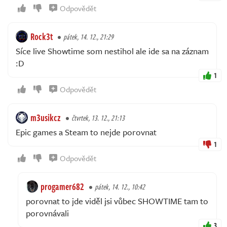
Odpovědět
Rock3t
pátek, 14. 12., 21:29
Síce live Showtime som nestihol ale ide sa na záznam
:D
1
Odpovědět
m3usikcz
čtvrtek, 13. 12., 21:13
Epic games a Steam to nejde porovnat
1
Odpovědět
progamer682
pátek, 14. 12., 10:42
porovnat to jde viděl jsi vůbec SHOWTIME tam to
porovnávali
3