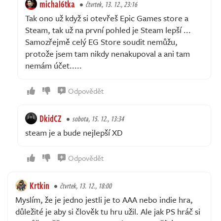
michal6tka
čtvrtek, 13. 12., 23:16
Tak ono už když si otevřeš Epic Games store a
Steam, tak už na první pohled je Steam lepší ...
Samozřejmě celý EG Store soudit nemůžu,
protože jsem tam nikdy nenakupoval a ani tam
nemám účet.....
Odpovědět
DkidCZ
sobota, 15. 12., 13:34
steam je a bude nejlepší XD
Odpovědět
Krtkin
čtvrtek, 13. 12., 18:00
Myslím, že je jedno jestli je to AAA nebo indie hra,
důležité je aby si člověk tu hru užil. Ale jak PS hráč si