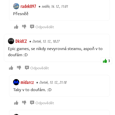
radek097
neděle, 16. 12., 11:01
Přesněě
Odpovědět
DkidCZ
čtvrtek, 13. 12., 18:27
Epic games, se nikdy nevyrovná steamu, aspoň v to
doufám :D
3
Odpovědět
midarcz
čtvrtek, 13. 12., 21:18
Taky v to doufám. :D
Odpovědět