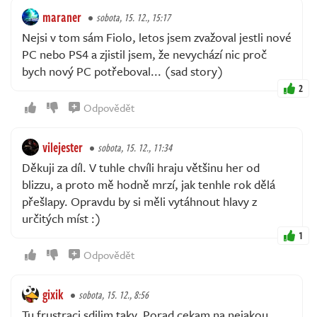
maraner
sobota, 15. 12., 15:17
Nejsi v tom sám Fiolo, letos jsem zvažoval jestli nové
PC nebo PS4 a zjistil jsem, že nevychází nic proč
bych nový PC potřeboval... (sad story)
2
Odpovědět
vilejester
sobota, 15. 12., 11:34
Děkuji za díl. V tuhle chvíli hraju většinu her od
blizzu, a proto mě hodně mrzí, jak tenhle rok dělá
přešlapy. Opravdu by si měli vytáhnout hlavy z
určitých míst :)
1
Odpovědět
gixik
sobota, 15. 12., 8:56
Tu frustraci sdilim taky. Porad cekam na nejakou