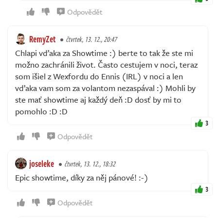
Odpovědět
RemyZet
čtvrtek, 13. 12., 20:47
Chlapi vďaka za Showtime :) berte to tak že ste mi
možno zachránili život. Často cestujem v noci, teraz
som išiel z Wexfordu do Ennis (IRL) v noci a len
vďaka vam som za volantom nezaspával :) Mohli by
ste mať showtime aj každý deň :D dosť by mi to
pomohlo :D :D
3
Odpovědět
joseleke
čtvrtek, 13. 12., 18:32
Epic showtime, díky za něj pánové! :-)
3
Odpovědět