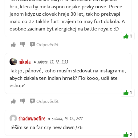
hru, ktera by mela aspon nejake prvky nove. Prece
jenom kdyz uz clovek hraje 30 let, tak ho prekvapi
malo co :D Takhle furt hrajem to may furt dokola. A
osobne zacinam byt alergickej na battle royale :D
1
Odpovědět
nikola
sobota, 15. 12., 3:33
Tak jo, pánové, koho musím sledovat na instagramu,
abych získala ten indian hrnek? Fiolkooo, uděláte
eshop?
1
Odpovědět
shadowoofire
sobota, 15. 12., 2:27
Těším se na far cry new dawn /76
2