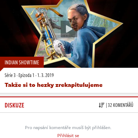
INDIAN SHOWTIME
Série 3
·
Epizoda 1
·
1. 3. 2019
Takže si to hezky zrekapitulujeme
DISKUZE
| 32 KOMENTÁŘŮ
Pro napsání komentáře musíš být přihlášen.
Přihlásit se