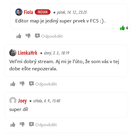
Fiola
INDIAN
pátek, 14. 12., 23:25
Editor map je jediný super prvek v FC5 :).
6
Odpovědět
LienkaHrk
úterý, 3. 3., 18:19
Veľmi dobrý stream. Aj mi je ľúto, že som vás v tej
dobe ešte nepozerala.
Odpovědět
Joey
středa, 4. 9., 15:40
super díl
Odpovědět