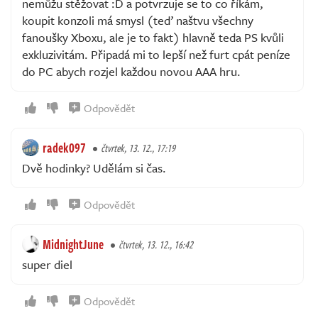
nemůžu stěžovat :D a potvrzuje se to co říkám,
koupit konzoli má smysl (teď naštvu všechny
fanoušky Xboxu, ale je to fakt) hlavně teda PS kvůli
exkluzivitám. Připadá mi to lepší než furt cpát peníze
do PC abych rozjel každou novou AAA hru.
Odpovědět
radek097
čtvrtek, 13. 12., 17:19
Dvě hodinky? Udělám si čas.
Odpovědět
MidnightJune
čtvrtek, 13. 12., 16:42
super diel
Odpovědět