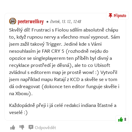
Připnuto
peeterwellkey
čtvrtek, 13. 12., 12:48
Skvělý díl! Frustraci s Fiolou sdílím absolutně chápu
to, když rupnou nervy a všechno musí vypnout. Sám
jsem zažil takový Trigger. Jediné kde s Vámi
nesouhlasím je FAR CRY 5 (rozhodně nejdu do
opozice se singleplayerem ten příběh byl divný a
recyklace prostředí je děsná), ale to co Ubisoft
zvládnul s editorem map je prostě wow! :) Vytvořil
jsem například mapu Ratají z KCD a skvěle se v tom
dá odreagovat (dokonce ten editor funguje skvěle i
na Xboxu).
Každopádně přeji i já celé redakci indiana šťastné a
veselé :)
8
Odpovědět