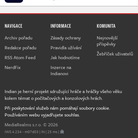
NAVIGACE
INFORMACE
KOMUNITA
Archiv pořadu
Zásady ochrany
Nejnovější
příspěvky
Redakce pořadu
Pravidla užívání
Žebříček uživatelů
RSS Atom Feed
Jak hodnotíme
NerdFix
Inzerce na
Indianovi
Indian je herní projekt sdružující hráče a hráčky všeho věku
kolem témat o počítačových a konzolových hrách.
Při poskytování služeb nám pomáhají soubory cookie.
Používáním webu vyjadřujete souhlas.
MediaRealms s.r.o.
© 2026
IWS 4.234 - m07d03 | IN | 25 ms |