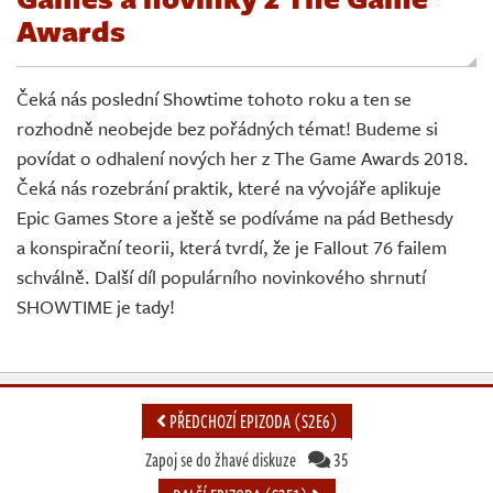
Živě
Awards
Čeká nás poslední Showtime tohoto roku a ten se
rozhodně neobejde bez pořádných témat! Budeme si
povídat o odhalení nových her z The Game Awards 2018.
Čeká nás rozebrání praktik, které na vývojáře aplikuje
Epic Games Store a ještě se podíváme na pád Bethesdy
a konspirační teorii, která tvrdí, že je Fallout 76 failem
schválně. Další díl populárního novinkového shrnutí
SHOWTIME je tady!
PŘEDCHOZÍ EPIZODA (S2E6)
Zapoj se do žhavé diskuze
35