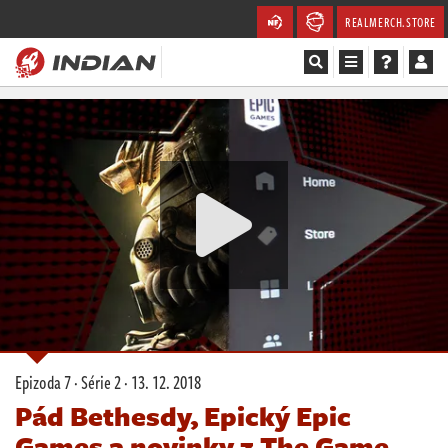
REALMERCH.STORE
Magazín
Recenze
Videa
Soutěže
Databáze
Komunita
Epizoda 7 · Série 2 ·
13. 12. 2018
Redakce
Pád Bethesdy, Epický Epic
Games a novinky z The Game