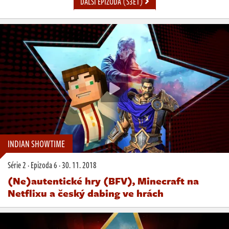
DALŠÍ EPIZODA (S3E1)
INDIAN SHOWTIME
Série 2
·
Epizoda 6
·
30. 11. 2018
(Ne)autentické hry (BFV), Minecraft na
Netflixu a český dabing ve hrách