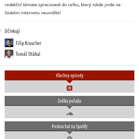
redakční témata zpracovaná do celku, který nikde jinde na
českém internetu neuvidíte!
Učinkují
Filip Kraucher
Tomáš Otáhal
Všechny epizody
Znělka pořadu
Poslouchat na Spotify