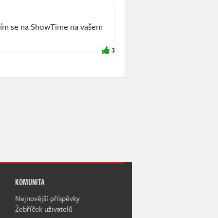
ěším se na ShowTime na vašem
3
KOMUNITA
Nejnovější příspěvky
Žebříček uživatelů