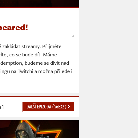
peared!
 zakládat streamy. Přijměte
víte, co se bude dít. Máme
demption, budeme se divit nad
u na Twitchi a možná přijede i
DALŠÍ EPIZODA (S6E32)
1