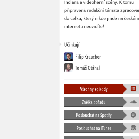
Indiana a videoherní scény. K tomu
připravená redakční témata zpracova
do celku, který nikde jinde na české
internetu neuvidíte!
Učinkují
Filip Kraucher
Tomáš Otáhal
Všechny epizody
Znělka pořadu
Poslouchat na Spotify
Poslouchat na iTunes