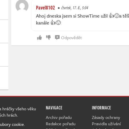
Pavel8102
čtvrtek, 17. 8., 5:04
Ahoj dneska jsem si ShowTime užil 👍🙂a t
kanále 👍🙂
Odpovědět
NAVIGACE
INFORMACE
 a hráčky všeho věku
ých hrách.
Archiv pořadu
Zásady ochrany
Redakce pořadu
Pravidla užívání
ubory cookie.