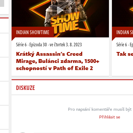
INDIAN SHOWTIME
INDIAN 
Série 6
·
Epizoda 30
·
ve čtvrtek
3. 8. 2023
Série 6
·
E
Krátký Assassin's Creed
Tak se
Mirage, Bulánci zdarma, 1500+
schopností v Path of Exile 2
DISKUZE
Pro napsání komentáře musíš být 
Přihlásit se