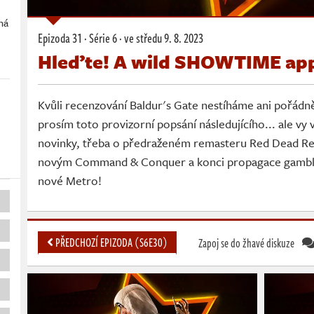
ná
Epizoda 31 · Série 6 ·
ve středu
9. 8. 2023
m
Hleďte! A wild SHOWTIME ap
Kvůli recenzování Baldur's Gate nestíháme ani pořádně
prosím toto provizorní popsání následujícího... ale vy 
novinky, třeba o předraženém remasteru Red Dead Re
novým Command & Conquer a konci propagace gambling
nové Metro!
PŘEDCHOZÍ EPIZODA (S6E30)
Zapoj se do žhavé diskuze