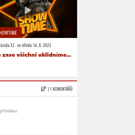
SHOWTIME
pizoda 32
·
ve středu
16. 8. 2023
 zase všichni uklidníme...
| 1 KOMENTÁŘŮ
přihlášen.