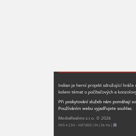
Indian je herní projekt sdružující hráče
kolem témat o počítačových a konzolov
Při poskytování služeb nám pomáhají so
Používáním webu vyjadřujete souhlas.
MediaRealms s.r.o.
© 2026
IWS 4.234 - m07d03 | IN | 36 ms |