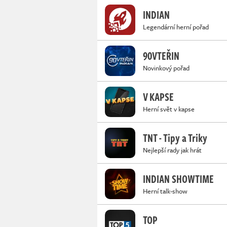
INDIAN
Legendární herní pořad
90VTEŘIN
Novinkový pořad
V KAPSE
Herní svět v kapse
TNT - Tipy a Triky
Nejlepší rady jak hrát
INDIAN SHOWTIME
Herní talk-show
TOP