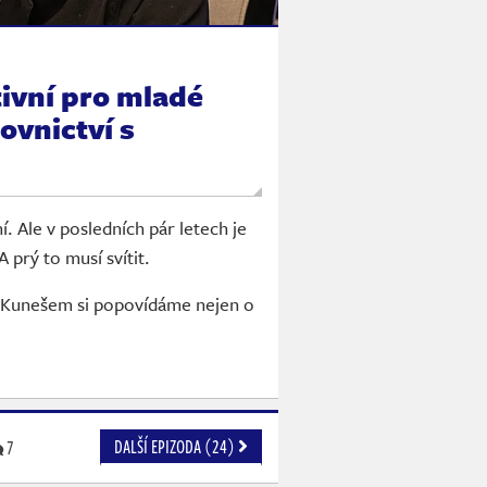
tivní pro mladé
ovnictví s
í. Ale v posledních pár letech je
 prý to musí svítit.
m Kunešem si popovídáme nejen o
DALŠÍ EPIZODA (24)
7