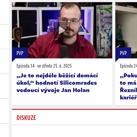
PVP
PVP
Epizoda 14
·
ve středu
25. 6. 2025
Epizoda 2
„Je to nejdéle běžící domácí
„Pokud
úkol,“ hodnotí Silicomrades
to má
vedoucí vývoje Jan Holan
Řezní
karié
DISKUZE