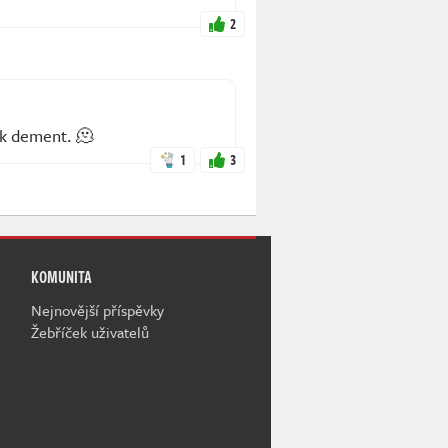
2
ak dement. 🫠
1
3
KOMUNITA
Nejnovější příspěvky
Žebříček uživatelů