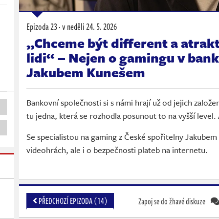
Epizoda 23 ·
v neděli
24. 5. 2026
„Chceme být different a atrak
lidi“ – Nejen o gamingu v bank
Jakubem Kunešem
Bankovní společnosti si s námi hrají už od jejich založen
tu jedna, která se rozhodla posunout to na vyšší level. A
Se specialistou na gaming z České spořitelny Jakube
videohrách, ale i o bezpečnosti plateb na internetu.
PŘEDCHOZÍ EPIZODA (14)
Zapoj se do žhavé diskuze