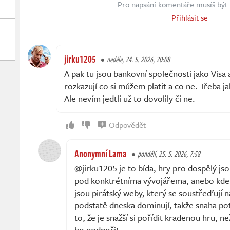
Pro napsání komentáře musíš být 
Přihlásit se
jirku1205
neděle, 24. 5. 2026, 20:08
A pak tu jsou bankovní společnosti jako Visa
rozkazují co si múžem platit a co ne. Třeba j
Ale nevím jedtli už to dovolily či ne.
Odpovědět
Anonymní Lama
pondělí, 25. 5. 2026, 7:58
@jirku1205 je to bída, hry pro dospělý js
pod konktrétníma vývojářema, anebo kde
jsou pirátský weby, který se soustřeďují n
podstatě dneska dominují, takže snaha potl
to, že je snažší si pořídit kradenou hru, n
ho podpořit