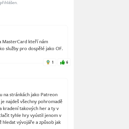
přihlášen.
 a MasterCard kteří nám
ako služby pro dospělé jako OF.
1
6
ou na stránkách jako Patreon
 je najdeš všechny pohromadě
a kradení takových her a ty v
ačit tyhle hry vyústil jenom v
ež hledat vývojáře a způsob jak