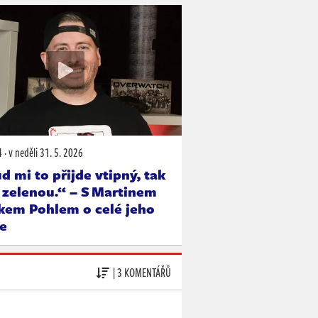
4
·
v neděli
31. 5. 2026
 mi to přijde vtipný, tak
 zelenou.“ – S Martinem
kem Pohlem o celé jeho
ře
| 3 KOMENTÁŘŮ