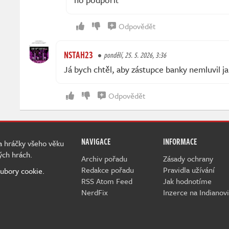
Odpovědět
NSTAH23
pondělí, 25. 5. 2026, 3:36
Já bych chtěl, aby zástupce banky nemluvil j
Odpovědět
NAVIGACE
INFORMACE
 a hráčky všeho věku
ých hrách.
Archiv pořadu
Zásady ochrany
Redakce pořadu
Pravidla užívání
ubory cookie.
RSS Atom Feed
Jak hodnotíme
NerdFix
Inzerce na Indianovi