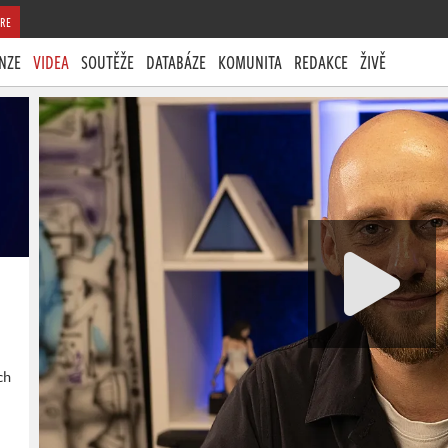
RE
NZE
VIDEA
SOUTĚŽE
DATABÁZE
KOMUNITA
REDAKCE
ŽIVĚ
ch