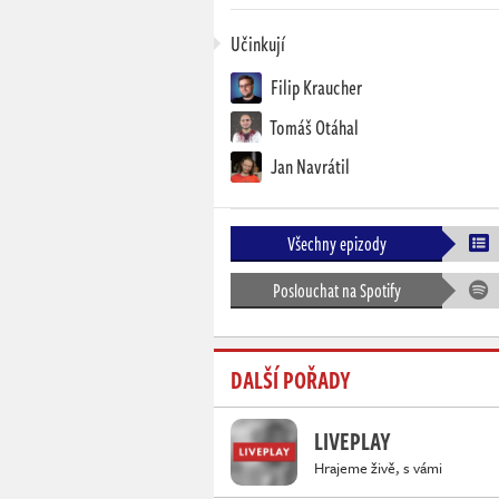
Učinkují
Filip Kraucher
Tomáš Otáhal
Jan Navrátil
Všechny epizody
Poslouchat na Spotify
DALŠÍ POŘADY
LIVEPLAY
Hrajeme živě, s vámi