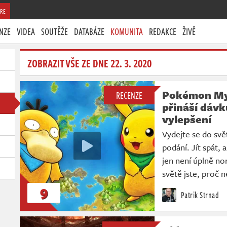
RE
NZE
VIDEA
SOUTĚŽE
DATABÁZE
KOMUNITA
REDAKCE
ŽIVĚ
ZOBRAZIT VŠE ZE DNE 22. 3. 2020
Pokémon My
RECENZE
přináší dávk
vylepšení
Vydejte se do sv
podání. Jít spát,
jen není úplně no
světě jste, proč n
9
Patrik Strnad