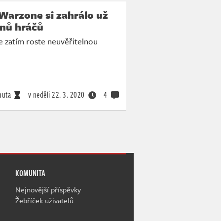
 Warzone si zahrálo už
onů hráčů
e zatím roste neuvěřitelnou
nuta
v neděli
22. 3. 2020
4
KOMUNITA
Nejnovější příspěvky
Žebříček uživatelů