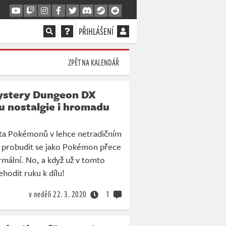
PŘIHLÁŠENÍ
ZPĚT NA KALENDÁŘ
stery Dungeon DX
u nostalgie i hromadu
ěta Pokémonů v lehce netradičním
 a probudit se jako Pokémon přece
rmální. No, a když už v tomto
ehodit ruku k dílu!
v neděli
22. 3. 2020
1