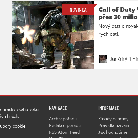
Call of Duty
NOVINKA
přes 30 mili
Nový battle royal
rychlostí.
Jan Kalný
1 mi
NAVIGACE
INFORMACE
 a hráčky všeho věku
ých hrách.
Archiv pořadu
Zásady ochrany
Redakce pořadu
Pravidla užívání
ubory cookie.
RSS Atom Feed
Jak hodnotíme