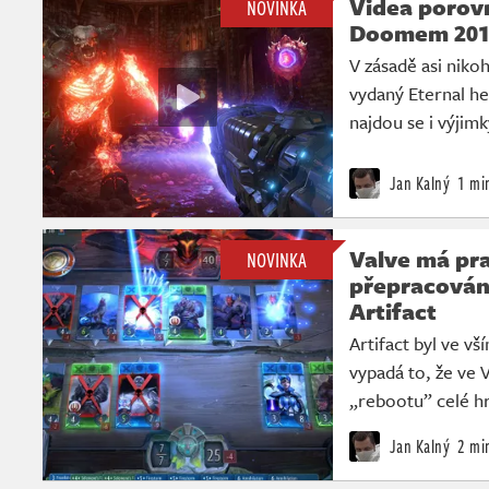
Videa porovn
NOVINKA
Doomem 2016
V zásadě asi niko
vydaný Eternal he
najdou se i výjimk
Jan Kalný
1 mi
Valve má pr
NOVINKA
přepracování
Artifact
Artifact byl ve v
vypadá to, že ve 
„rebootu” celé hr
Jan Kalný
2 mi