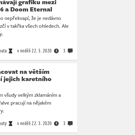
ávají grafiku mezi
 a Doom Eternal
ho nepřekvapí, že je nedávno
zčí v takřka všech ohledech. Ale
y.
nuta
v neděli
22. 3. 2020
3
acovat na větším
 jejich karetního
ším všudy velkým zklamáním a
Valve pracují na nějakém
y.
nuty
v neděli
22. 3. 2020
3