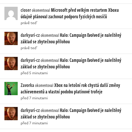
closer
Microsoft před velkým restartem Xboxu
okomentoval
údajně plánoval zachovat podporu fyzických nosičů
právě teď
darkyuri-cz
Halo: Campaign Evolved je naleštěný
okomentoval
základ se zbytečnou přílohou
právě teď
darkyuri-cz
Halo: Campaign Evolved je naleštěný
okomentoval
základ se zbytečnou přílohou
před 5 minutami
Zavorka
Xbox na letošní rok chystá další změny
okomentoval
achievementů a vlastní podobu platinové trofeje
před 7 minutami
darkyuri-cz
Halo: Campaign Evolved je naleštěný
okomentoval
základ se zbytečnou přílohou
před 7 minutami