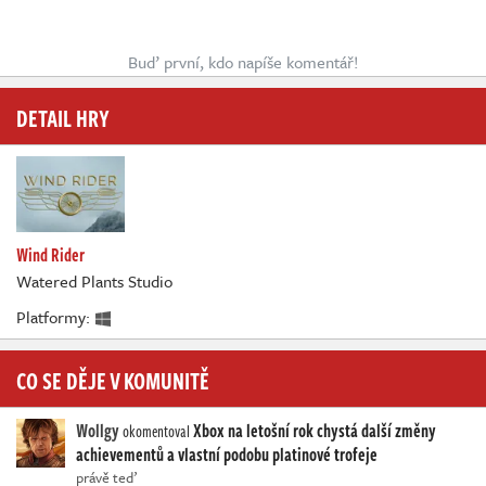
Buď první, kdo napíše komentář!
DETAIL HRY
Wind Rider
Watered Plants Studio
Platformy:
CO SE DĚJE V KOMUNITĚ
Wollgy
Xbox na letošní rok chystá další změny
okomentoval
achievementů a vlastní podobu platinové trofeje
právě teď