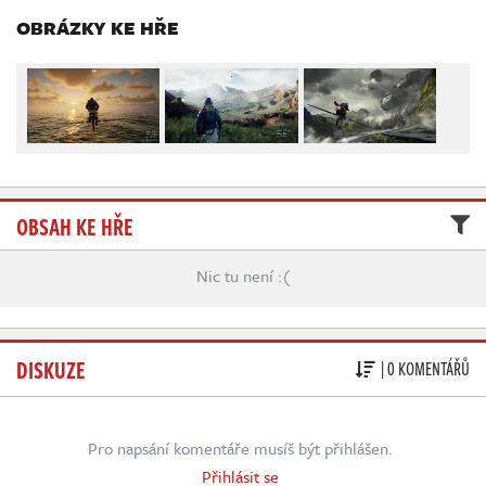
Živě
OBRÁZKY KE HŘE
OBSAH KE HŘE
Nic tu není :(
DISKUZE
| 0 KOMENTÁŘŮ
Pro napsání komentáře musíš být přihlášen.
Přihlásit se