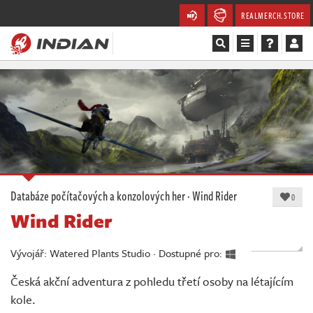
REALMERCH.STORE
Magazín
Recenze
Videa
Soutěže
Databáze počítačových a konzolových her
·
Wind Rider
0
Wind Rider
Databáze
Komunita
Vývojář: Watered Plants Studio · Dostupné pro:
Česká akční adventura z pohledu třetí osoby na létajícím
Redakce
kole.