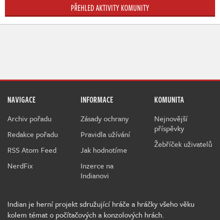
PŘEHLED AKTIVITY KOMUNITY
NAVIGACE
INFORMACE
KOMUNITA
Archiv pořadu
Zásady ochrany
Nejnovější
příspěvky
Redakce pořadu
Pravidla užívání
Žebříček uživatelů
RSS Atom Feed
Jak hodnotíme
NerdFix
Inzerce na
Indianovi
Indian je herní projekt sdružující hráče a hráčky všeho věku
kolem témat o počítačových a konzolových hrách.