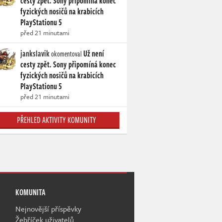
cesty zpět. Sony připomíná konec
fyzických nosičů na krabicích
PlayStationu 5
před 21 minutami
jankslavik
Už není
okomentoval
cesty zpět. Sony připomíná konec
fyzických nosičů na krabicích
PlayStationu 5
před 21 minutami
PŘEHLED AKTIVITY KOMUNITY
KOMUNITA
Nejnovější příspěvky
Žebříček uživatelů