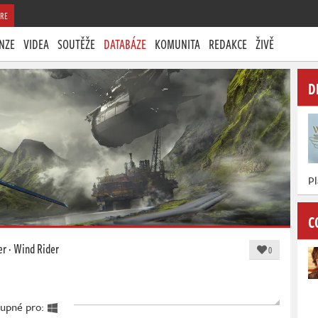
RE
NZE
VIDEA
SOUTĚŽE
DATABÁZE
KOMUNITA
REDAKCE
ŽIVĚ
D
P
C
er
·
Wind Rider
0
tupné pro: