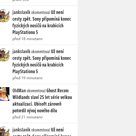
jankslavik
Už není
okomentoval
cesty zpět. Sony připomíná konec
fyzických nosičů na krabicích
PlayStationu 5
před 18 minutami
jankslavik
Už není
okomentoval
cesty zpět. Sony připomíná konec
fyzických nosičů na krabicích
PlayStationu 5
před 19 minutami
OldMan
Ghost Recon:
okomentoval
Wildlands slaví 25 let série velkou
aktualizací. Ubisoft zároveň
potvrdil vývoj nového dílu
před 21 minutami
jankslavik
Už není
okomentoval