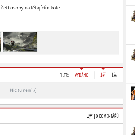
řetí osoby na létajícím kole.
FILTR:
VYDÁNO
Nic tu není :(
| 0 KOMENTÁŘŮ