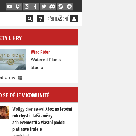
PŘIHLÁŠENÍ
ETAIL HRY
Wind Rider
Watered Plants
Studio
latformy:
O SE DĚJE V KOMUNITĚ
Wollgy
Xbox na letošní
okomentoval
rok chystá další změny
achievementů a vlastní podobu
platinové trofeje
právě teď