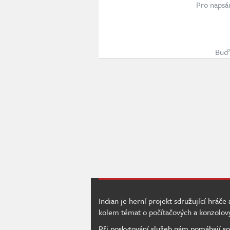
Pro napsá
Buď 
Indian je herní projekt sdružující hráče
kolem témat o počítačových a konzolov
Při poskytování služeb nám pomáhají so