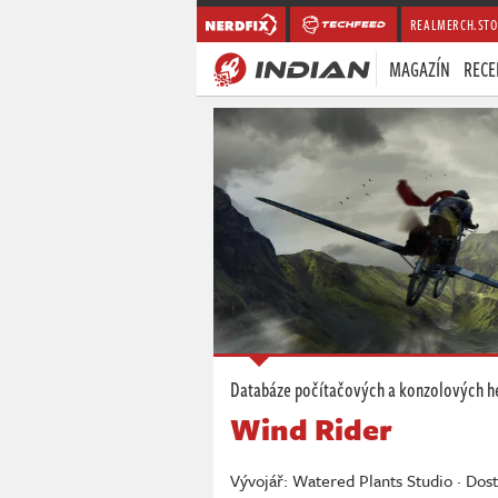
REALMERCH.STO
MAGAZÍN
RECE
Databáze počítačových a konzolových h
Wind Rider
Vývojář: Watered Plants Studio · Dos