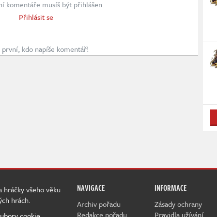
ní komentáře musíš být přihlášen.
Přihlásit se
první, kdo napíše komentář!
NAVIGACE
INFORMACE
 a hráčky všeho věku
ých hrách.
Archiv pořadu
Zásady ochrany
Redakce pořadu
Pravidla užívání
ubory cookie.