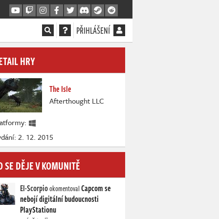
PŘIHLÁŠENÍ
ETAIL HRY
The Isle
Afterthought LLC
latformy:
dání: 2. 12. 2015
O SE DĚJE V KOMUNITĚ
El-Scorpio
Capcom se
okomentoval
nebojí digitální budoucnosti
PlayStationu