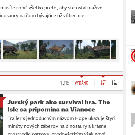
usíte robiť všetko preto, aby ste ostali nažive.
inosaury na ňom bývajúce už vôbec nie.
FILTR:
VYDÁNO
Jurský park ako survival hra. The
Isle sa pripomína na Vianoce
Trailer s jednoduchým názvom Hope ukazuje štyri
minúty nových záberov na dinosaury a krásne
prostredie ostrova, predovšetkým však nové