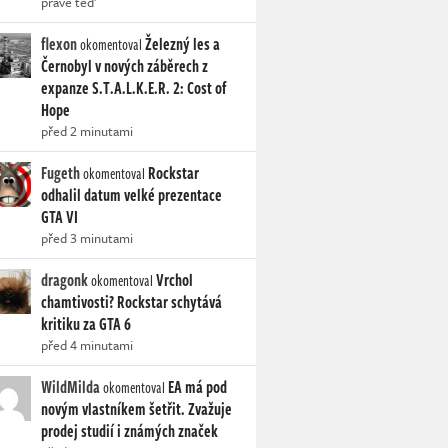
právě teď
flexon
Železný les a
okomentoval
Černobyl v nových záběrech z
expanze S.T.A.L.K.E.R. 2: Cost of
Hope
před 2 minutami
Fugeth
Rockstar
okomentoval
odhalil datum velké prezentace
GTA VI
před 3 minutami
dragonk
Vrchol
okomentoval
chamtivosti? Rockstar schytává
kritiku za GTA 6
před 4 minutami
WildMilda
EA má pod
okomentoval
novým vlastníkem šetřit. Zvažuje
prodej studií i známých značek