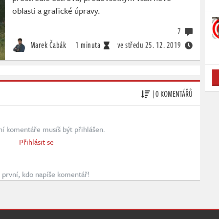
oblasti a grafické úpravy.
7
Marek Čabák
1 minuta
ve středu
25. 12. 2019
| 0 KOMENTÁŘŮ
ní komentáře musíš být přihlášen.
Přihlásit se
první, kdo napíše komentář!