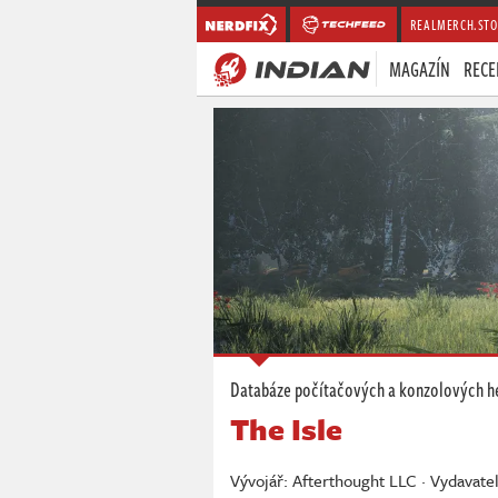
REALMERCH.STO
MAGAZÍN
RECE
Databáze počítačových a konzolových h
The Isle
Vývojář: Afterthought LLC · Vydavate