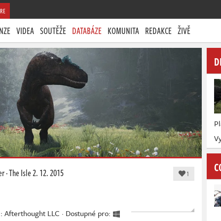
RE
NZE
VIDEA
SOUTĚŽE
DATABÁZE
KOMUNITA
REDAKCE
ŽIVĚ
D
P
Vy
C
er
·
The Isle
2. 12. 2015
1
l: Afterthought LLC · Dostupné pro: