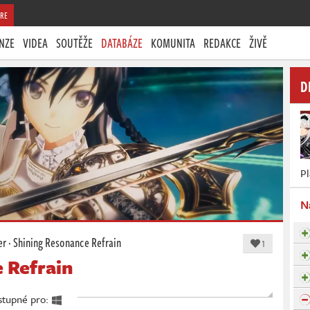
RE
NZE
VIDEA
SOUTĚŽE
DATABÁZE
KOMUNITA
REDAKCE
ŽIVĚ
D
P
N
er
·
Shining Resonance Refrain
1
 Refrain
ostupné pro: