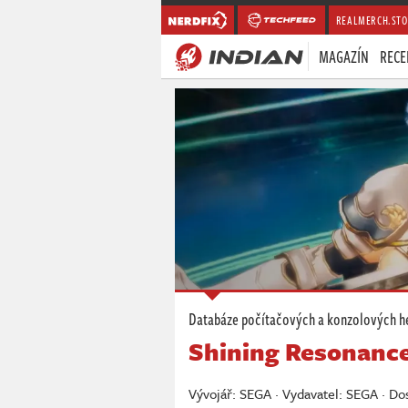
REALMERCH.STO
MAGAZÍN
RECE
Databáze počítačových a konzolových h
Shining Resonance
Vývojář: SEGA · Vydavatel: SEGA · D