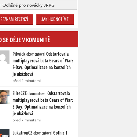
Odlišné pro nováčky JRPG
SEZNAM RECENZÍ
JAK HODNOTÍME
O SE DĚJE V KOMUNITĚ
Pilwick
Odstartovala
okomentoval
multiplayerová beta Gears of War:
E-Day. Optimalizace na konzolích
je ukázková
před 4 minutami
EliteCZE
Odstartovala
okomentoval
multiplayerová beta Gears of War:
E-Day. Optimalizace na konzolích
je ukázková
před 7 minutami
LukatronCZ
Gothic 1
okomentoval