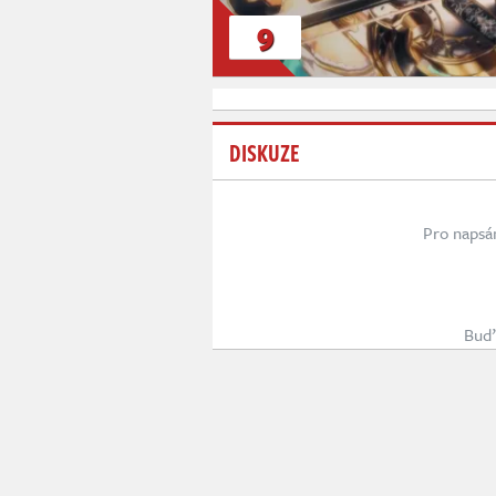
9
DISKUZE
Pro napsá
Buď 