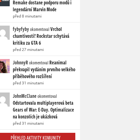
Remake dostane podporu modů i
legendární Marvin Mode
před 8 minutami
fybyfyby
Vrchol
okomentoval
chamtivosti? Rockstar schytává
kritiku za GTA 6
před 27 minutami
JohnnyR
Reanimal
okomentoval
překvapil vydáním prvního velkého
příběhového rozšíření
před 31 minutami
JohnMcClane
okomentoval
Odstartovala multiplayerová beta
Gears of War: E-Day. Optimalizace
na konzolích je ukázková
před 31 minutami
PŘEHLED AKTIVITY KOMUNITY