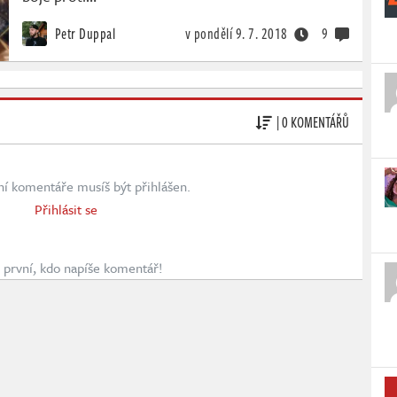
Petr Duppal
v pondělí
9. 7. 2018
9
| 0 KOMENTÁŘŮ
ní komentáře musíš být přihlášen.
Přihlásit se
první, kdo napíše komentář!