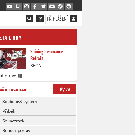
PŘIHLÁŠENÍ
ETAIL HRY
Shining Resonance
Refrain
SEGA
latformy:
9
aše recenze
/ 10
Soubojový systém
Příběh
Soundtrack
Render postav