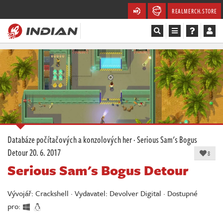
REALMERCH.STORE
Magazín
Recenze
Videa
Soutěže
Databáze počítačových a konzolových her
·
Serious Sam's Bogus
Detour
20. 6. 2017
Databáze
8
Serious Sam's Bogus Detour
Komunita
Vývojář: Crackshell · Vydavatel: Devolver Digital · Dostupné
Redakce
pro: