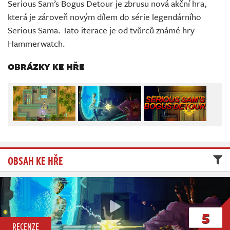
Serious Sam’s Bogus Detour je zbrusu nová akční hra,
Živě
která je zároveň novým dílem do série legendárního
Serious Sama. Tato iterace je od tvůrců známé hry
Hammerwatch.
OBRÁZKY KE HŘE
OBSAH KE HŘE
5
RECENZE