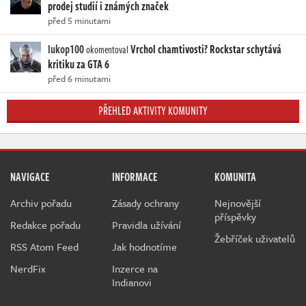
prodej studií i známých značek
před 5 minutami
lukop100
Vrchol chamtivosti? Rockstar schytává
okomentoval
kritiku za GTA 6
před 6 minutami
PŘEHLED AKTIVITY KOMUNITY
NAVIGACE
INFORMACE
KOMUNITA
Archiv pořadu
Zásady ochrany
Nejnovější
příspěvky
Redakce pořadu
Pravidla užívání
Žebříček uživatelů
RSS Atom Feed
Jak hodnotíme
NerdFix
Inzerce na
Indianovi