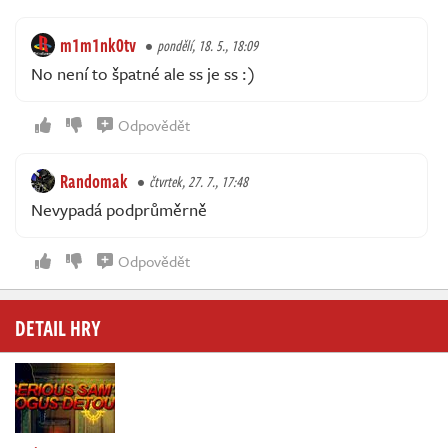
m1m1nk0tv
pondělí, 18. 5., 18:09
No není to špatné ale ss je ss :)
Odpovědět
Randomak
čtvrtek, 27. 7., 17:48
Nevypadá podprůměrně
Odpovědět
DETAIL HRY