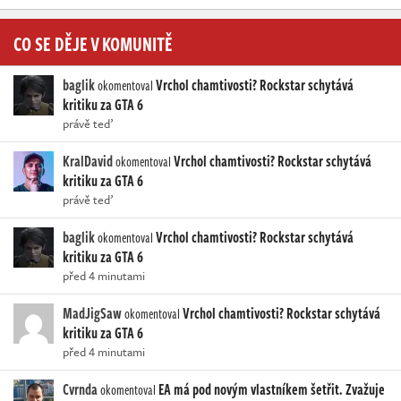
CO SE DĚJE V KOMUNITĚ
baglik
Vrchol chamtivosti? Rockstar schytává
okomentoval
kritiku za GTA 6
právě teď
KralDavid
Vrchol chamtivosti? Rockstar schytává
okomentoval
kritiku za GTA 6
právě teď
baglik
Vrchol chamtivosti? Rockstar schytává
okomentoval
kritiku za GTA 6
před 4 minutami
MadJigSaw
Vrchol chamtivosti? Rockstar schytává
okomentoval
kritiku za GTA 6
před 4 minutami
Cvrnda
EA má pod novým vlastníkem šetřit. Zvažuje
okomentoval