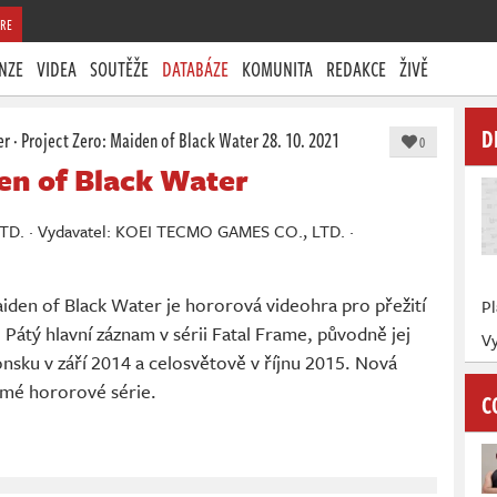
RE
NZE
VIDEA
SOUTĚŽE
DATABÁZE
KOMUNITA
REDAKCE
ŽIVĚ
D
er
·
Project Zero: Maiden of Black Water
28. 10. 2021
0
en of Black Water
D. · Vydavatel: KOEI TECMO GAMES CO., LTD. ·
den of Black Water je hororová videohra pro přežití
P
Pátý hlavní záznam v sérii Fatal Frame, původně jej
Vy
nsku v září 2014 a celosvětově v říjnu 2015. Nová
ámé hororové série.
C