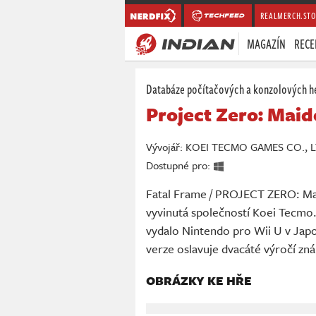
REALMERCH.STO
MAGAZÍN
RECE
Databáze počítačových a konzolových h
Project Zero: Maid
Vývojář: KOEI TECMO GAMES CO., LT
Dostupné pro:
Fatal Frame / PROJECT ZERO: Mai
vyvinutá společností Koei Tecmo. 
vydalo Nintendo pro Wii U v Japo
verze oslavuje dvacáté výročí zn
OBRÁZKY KE HŘE