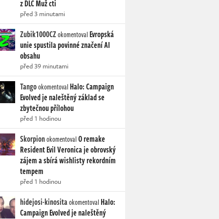
z DLC Muž cti
před 3 minutami
Zubik1000CZ
Evropská
okomentoval
unie spustila povinné značení AI
obsahu
před 39 minutami
Tango
Halo: Campaign
okomentoval
Evolved je naleštěný základ se
zbytečnou přílohou
před 1 hodinou
Skorpion
O remake
okomentoval
Resident Evil Veronica je obrovský
zájem a sbírá wishlisty rekordním
tempem
před 1 hodinou
hidejosi-kinosita
Halo:
okomentoval
Campaign Evolved je naleštěný