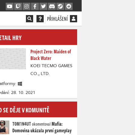
PŘIHLÁŠENÍ
ETAIL HRY
Project Zero: Maiden of
Black Water
KOEI TECMO GAMES
CO., LTD.
latformy:
dání: 28. 10. 2021
O SE DĚJE V KOMUNITĚ
T0M1N4UT
Mafia:
okomentoval
Domovina ukázala první gameplay