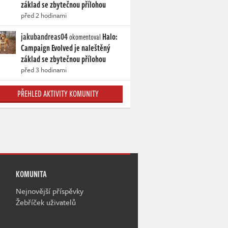
základ se zbytečnou přílohou
před 2 hodinami
jakubandreas04
Halo:
okomentoval
Campaign Evolved je naleštěný
základ se zbytečnou přílohou
před 3 hodinami
PŘEHLED AKTIVITY KOMUNITY
KOMUNITA
Nejnovější příspěvky
Žebříček uživatelů