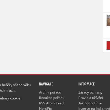
NAVIGACE
INFORMACE
 a hráčky všeho věku
ých hrách.
Archiv pořadu
Zásady ochrany
Redakce pořadu
Pravidla užívání
ubory cookie.
RSS Atom Feed
Jak hodnotíme
NerdFix
Inzerce na Indianovi