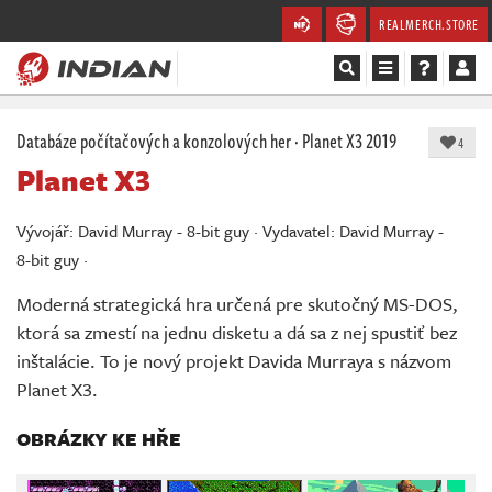
REALMERCH.STORE
Magazín
Databáze počítačových a konzolových her
·
Planet X3
2019
4
Planet X3
Recenze
Vývojář: David Murray - 8-bit guy · Vydavatel: David Murray -
Videa
8-bit guy ·
Soutěže
Moderná strategická hra určená pre skutočný MS-DOS,
ktorá sa zmestí na jednu disketu a dá sa z nej spustiť bez
Databáze
inštalácie. To je nový projekt Davida Murraya s názvom
Planet X3.
Komunita
OBRÁZKY KE HŘE
Redakce