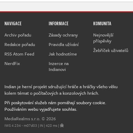
NAVIGACE
INFORMACE
KOMUNITA
Archiv pořadu
Zásady ochrany
Nejnovější
příspěvky
Redakce pořadu
Pravidla užívání
Žebříček uživatelů
RSS Atom Feed
Jak hodnotíme
NerdFix
Inzerce na
Indianovi
Indian je herní projekt sdružující hráče a hráčky všeho věku
kolem témat o počítačových a konzolových hrách.
Při poskytování služeb nám pomáhají soubory cookie.
Používáním webu vyjadřujete souhlas.
MediaRealms s.r.o.
© 2026
IWS 4.234 - m07d03 | IN | 428 ms |