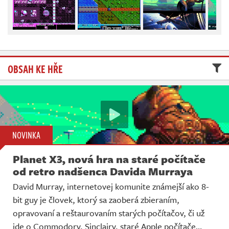
Živě
OBSAH KE HŘE
NOVINKA
Planet X3, nová hra na staré počítače
od retro nadšenca Davida Murraya
David Murray, internetovej komunite známejší ako 8-
bit guy je človek, ktorý sa zaoberá zbieraním,
opravovaní a reštaurovaním starých počítačov, či už
ide o Commodory, Sinclairy, staré Apple počítače…