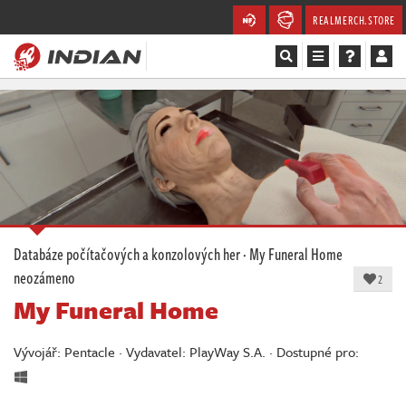
REALMERCH.STORE
Magazín
Recenze
Videa
Soutěže
Databáze počítačových a konzolových her
·
My Funeral Home
neozámeno
Databáze
2
My Funeral Home
Komunita
Vývojář: Pentacle · Vydavatel: PlayWay S.A. · Dostupné pro:
Redakce