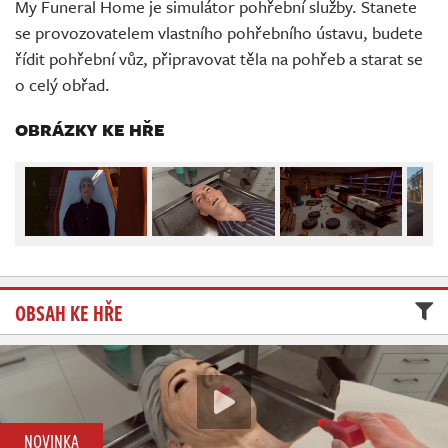
My Funeral Home je simulátor pohřební služby. Stanete
Živě
se provozovatelem vlastního pohřebního ústavu, budete
řídit pohřební vůz, připravovat těla na pohřeb a starat se
o celý obřad.
OBRÁZKY KE HŘE
OBSAH KE HŘE
NOVINKA