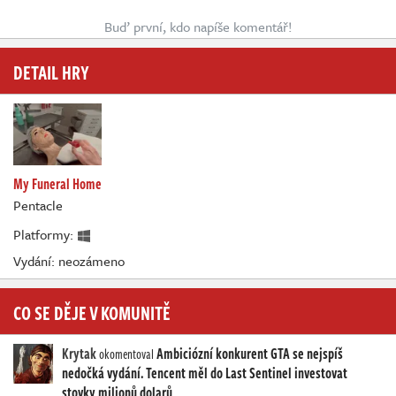
Buď první, kdo napíše komentář!
DETAIL HRY
My Funeral Home
Pentacle
Platformy:
Vydání: neozámeno
CO SE DĚJE V KOMUNITĚ
Krytak
Ambiciózní konkurent GTA se nejspíš
okomentoval
nedočká vydání. Tencent měl do Last Sentinel investovat
stovky milionů dolarů