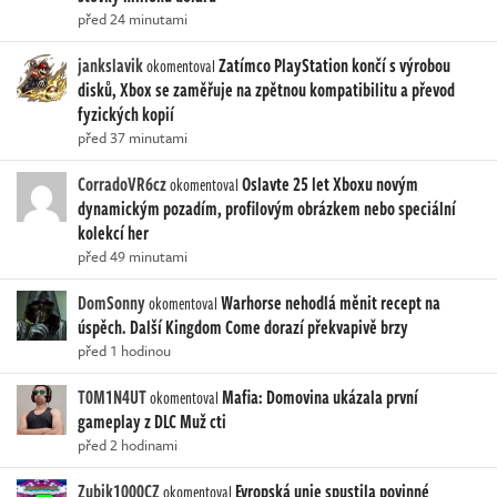
před 24 minutami
jankslavik
Zatímco PlayStation končí s výrobou
okomentoval
disků, Xbox se zaměřuje na zpětnou kompatibilitu a převod
fyzických kopií
před 37 minutami
CorradoVR6cz
Oslavte 25 let Xboxu novým
okomentoval
dynamickým pozadím, profilovým obrázkem nebo speciální
kolekcí her
před 49 minutami
DomSonny
Warhorse nehodlá měnit recept na
okomentoval
úspěch. Další Kingdom Come dorazí překvapivě brzy
před 1 hodinou
T0M1N4UT
Mafia: Domovina ukázala první
okomentoval
gameplay z DLC Muž cti
před 2 hodinami
Zubik1000CZ
Evropská unie spustila povinné
okomentoval