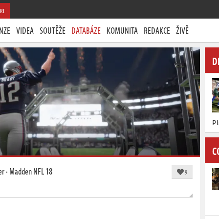
RE
NZE
VIDEA
SOUTĚŽE
DATABÁZE
KOMUNITA
REDAKCE
ŽIVĚ
D
Pl
C
er
·
Madden NFL 18
9