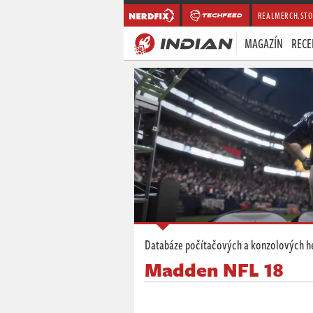
REALMERCH.STO
MAGAZÍN
RECE
Databáze počítačových a konzolových h
Madden NFL 18