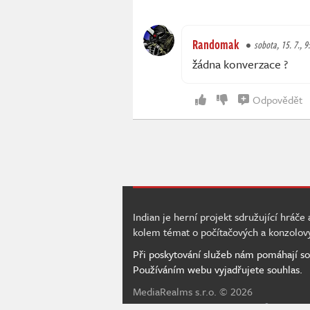
Randomak
sobota, 15. 7., 9
žádna konverzace ?
Odpovědět
Indian je herní projekt sdružující hráče
kolem témat o počítačových a konzolov
Při poskytování služeb nám pomáhají so
Používáním webu vyjadřujete souhlas.
MediaRealms s.r.o.
© 2026
IWS 4.234 - m07d03 | IN | 406 ms |