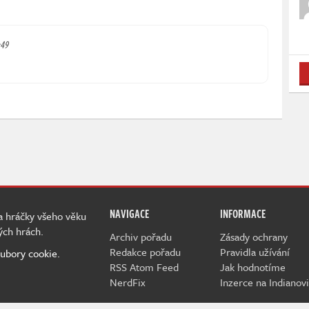
:49
NAVIGACE
INFORMACE
 a hráčky všeho věku
ých hrách.
Archiv pořadu
Zásady ochrany
Redakce pořadu
Pravidla užívání
ubory cookie.
RSS Atom Feed
Jak hodnotíme
NerdFix
Inzerce na Indianovi