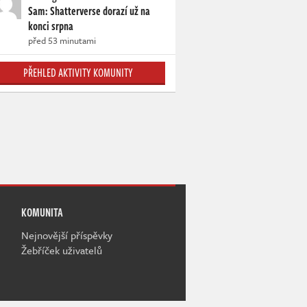
Sam: Shatterverse dorazí už na
konci srpna
před 53 minutami
PŘEHLED AKTIVITY KOMUNITY
KOMUNITA
Nejnovější příspěvky
Žebříček uživatelů