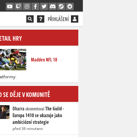
PŘIHLÁŠENÍ
ETAIL HRY
Madden NFL 18
atformy:
O SE DĚJE V KOMUNITĚ
Dharra
The Guild -
okomentoval
Europa 1410 se ukazuje jako
ambiciózní strategie
před 38 minutami