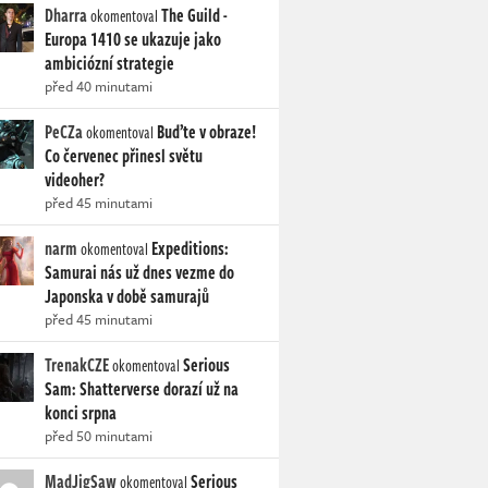
Dharra
The Guild -
okomentoval
Europa 1410 se ukazuje jako
ambiciózní strategie
před 40 minutami
PeCZa
Buďte v obraze!
okomentoval
Co červenec přinesl světu
videoher?
před 45 minutami
narm
Expeditions:
okomentoval
Samurai nás už dnes vezme do
Japonska v době samurajů
před 45 minutami
TrenakCZE
Serious
okomentoval
Sam: Shatterverse dorazí už na
konci srpna
před 50 minutami
MadJigSaw
Serious
okomentoval