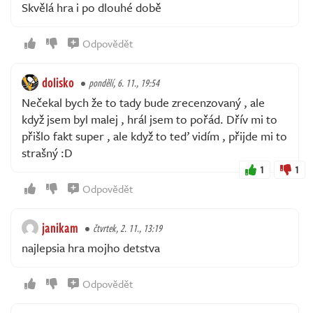
Skvělá hra i po dlouhé době
Odpovědět
dolisko
pondělí, 6. 11., 19:54
Nečekal bych že to tady bude zrecenzovaný , ale
když jsem byl malej , hrál jsem to pořád. Dřív mi to
přišlo fakt super , ale když to teď vidím , přijde mi to
strašný :D
1
1
Odpovědět
janikam
čtvrtek, 2. 11., 13:19
najlepsia hra mojho detstva
Odpovědět