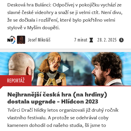
Desková hra Bulánci: Odpočívej v pokojíčku vychází ze
slavné české videohry a snaží se ji velmi ctít. Není divu,
že se dočkala i rozšíření, které bylo pokřtěno velmi
stylově v Myším doupěti.
Josef Mikoláš
7 minut
28. 2. 2025
REPORTÁŽ
Nejhranější česká hra (na hrdiny)
dostala upgrade - Hlídcon 2023
Tvůrci Dračí hlídky letos organizovali již druhý ročník
vlastního festivalu. A protože se odehrával coby
kamenem dohodil od našeho studia, šli jsme to