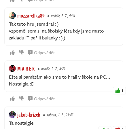
mozzarellka89
neděle, 2. 7., 9:04
Tak tuto hru jsem žral :)
vzpoměl sem si na školský léta kdy jsme místo
zakladu IT pařili bulanky :))
Odpovědět
M-A-R-E-K
neděle, 2. 7., 4:29
Ešte si pamätám ako sme to hrali v škole na PC...
Nostalgia :D
1
Odpovědět
jakub-krizek
sobota, 1. 7., 21:43
Ta nostalgie