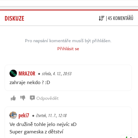
DISKUZE
| 45 KOMENTÁŘŮ
Pro napsání komentáře musíš být přihlášen.
Přihlásit se
MRAZOR
středa, 4. 12., 20:53
zahraje nekdo ? :D
Odpovědět
peki7
čtvrtek, 11. 7., 12:18
Ve družině tohle jelo nejvíc xD
Super gameska z dětství