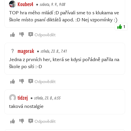
Koubes4
sobota, 9. 9., 9:08
TOP hra mého mládí :D pařívali sme to s klukama ve
škole místo psaní diktátů apod. :D Nej vzpomínky :)
1
Odpovědět
magorak
středa, 23. 8., 7:41
Jedna z prvních her, která se kdysi pořádně pařila na
škole po síti :-D
Odpovědět
tidzej
středa, 23. 8., 6:55
taková nostalgie
Odpovědět