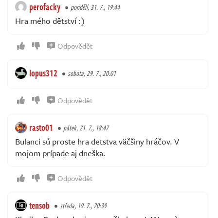
perofacky
pondělí, 31. 7., 19:44
Hra mého dětství :)
Odpovědět
lopus312
sobota, 29. 7., 20:01
Odpovědět
rasto01
pátek, 21. 7., 18:47
Bulanci sú proste hra detstva väčšiny hráčov. V
mojom prípade aj dneška.
Odpovědět
tensob
středa, 19. 7., 20:39