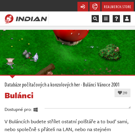
REALMERCH.STORE
Magazín
Recenze
Videa
Soutěže
Databáze počítačových a konzolových her
·
Bulánci
Vánoce 2001
Bulánci
Databáze
299
Komunita
Dostupné pro:
V Buláncích budete střílet ostatní polštáře a to buď sami,
Redakce
nebo společně s přáteli na LAN, nebo na stejném