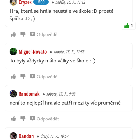
Cryzex
MOD
neděle, 16. 7., 11:12
Hra, která se hrála neustále ve škole :D prostě
špička :D ;)
1
Odpovědět
Miguel-Novato
sobota, 15. 7., 11:58
To byly vždycky málo války ve škole :-)
Odpovědět
Randomak
sobota, 15. 7., 9:08
není to nejlepší hra ale patří mezi ty víc pruměrné
Odpovědět
Dandan
úterý, 11. 7., 10:57