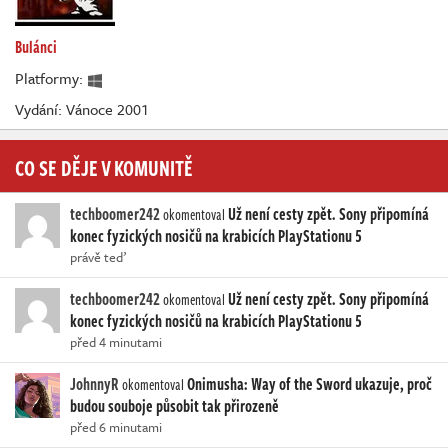
Bulánci
Platformy:
Vydání: Vánoce 2001
CO SE DĚJE V KOMUNITĚ
techboomer242
Už není cesty zpět. Sony připomíná
okomentoval
konec fyzických nosičů na krabicích PlayStationu 5
právě teď
techboomer242
Už není cesty zpět. Sony připomíná
okomentoval
konec fyzických nosičů na krabicích PlayStationu 5
před 4 minutami
JohnnyR
Onimusha: Way of the Sword ukazuje, proč
okomentoval
budou souboje působit tak přirozeně
před 6 minutami