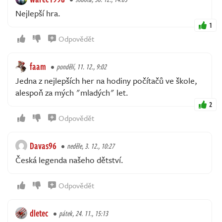
Nejlepší hra.
1
Odpovědět
faam
pondělí, 11. 12., 9:02
Jedna z nejlepších her na hodiny počítačů ve škole,
alespoň za mých "mladých" let.
2
Odpovědět
Davas96
neděle, 3. 12., 10:27
Česká legenda našeho dětství.
Odpovědět
dletec
pátek, 24. 11., 15:13