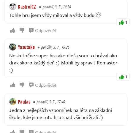
KastrolCZ
pondělí, 3. 7., 19:26
Tohle hru jsem vždy miloval a vždy budu 🙂
1
Odpovědět
Yasutake
pondělí, 3. 7., 18:26
Neskutočne super hra ako dieťa som to hrával ako
drak skoro každý deň :) Mohli by spraviť Remaster
:)
1
Odpovědět
Paulas
pondělí, 3. 7., 17:40
Jedna z nejlepších vzpomínek na léta na základní
škole, kde jsme tuto hru snad všichni žrali :)
Odpovědět