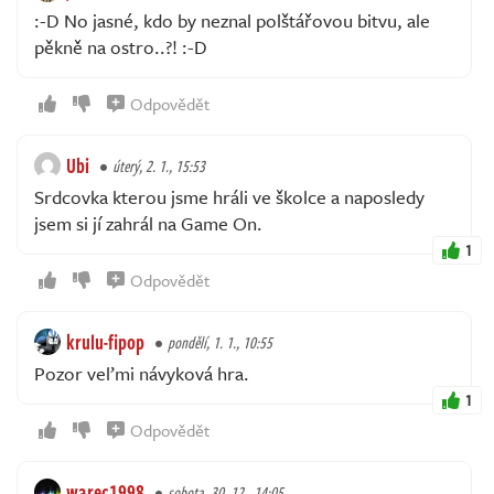
:-D No jasné, kdo by neznal polštářovou bitvu, ale
pěkně na ostro..?! :-D
Odpovědět
Ubi
úterý, 2. 1., 15:53
Srdcovka kterou jsme hráli ve školce a naposledy
jsem si jí zahrál na Game On.
1
Odpovědět
krulu-fipop
pondělí, 1. 1., 10:55
Pozor veľmi návyková hra.
1
Odpovědět
warec1998
sobota, 30. 12., 14:05