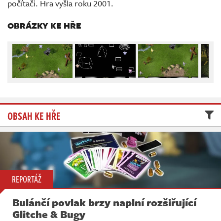
počítači. Hra vyšla roku 2001.
Živě
OBRÁZKY KE HŘE
OBSAH KE HŘE
REPORTÁŽ
Bulánčí povlak brzy naplní rozšiřující
Glitche & Bugy