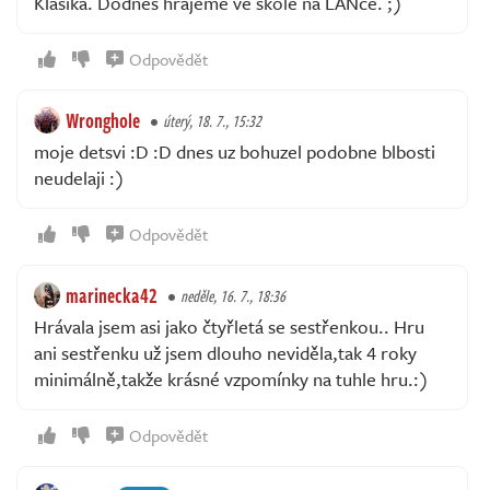
Klasika. Dodnes hrajeme ve škole na LANce. ;)
Odpovědět
Wronghole
úterý, 18. 7., 15:32
moje detsvi :D :D dnes uz bohuzel podobne blbosti
neudelaji :)
Odpovědět
marinecka42
neděle, 16. 7., 18:36
Hrávala jsem asi jako čtyřletá se sestřenkou.. Hru
ani sestřenku už jsem dlouho neviděla,tak 4 roky
minimálně,takže krásné vzpomínky na tuhle hru.:)
Odpovědět