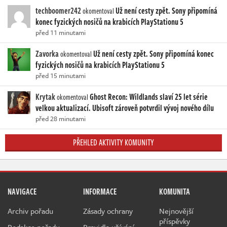
techboomer242
Už není cesty zpět. Sony připomíná
okomentoval
konec fyzických nosičů na krabicích PlayStationu 5
před 11 minutami
Zavorka
Už není cesty zpět. Sony připomíná konec
okomentoval
fyzických nosičů na krabicích PlayStationu 5
před 15 minutami
Krytak
Ghost Recon: Wildlands slaví 25 let série
okomentoval
velkou aktualizací. Ubisoft zároveň potvrdil vývoj nového dílu
před 28 minutami
PŘEHLED AKTIVITY KOMUNITY
NAVIGACE
INFORMACE
KOMUNITA
Archiv pořadu
Zásady ochrany
Nejnovější
příspěvky
Redakce pořadu
Pravidla užívání