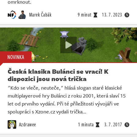
omrknout.
Marek Čabák
9 minut
13. 7. 2023
NOVINKA
Česká klasika Bulánci se vrací! K
dispozici jsou nová trička
"Kdo se vleče, neuteče," hlásá slogan staré klasické
multiplayerové hry Bulánci z roku 2001, která slaví 15
let od prvního vydání. Při té příležitosti vývojáři ve
spolupráci s Xzone.cz vydali trička…
Azdrawee
1 minuta
3. 7. 2017