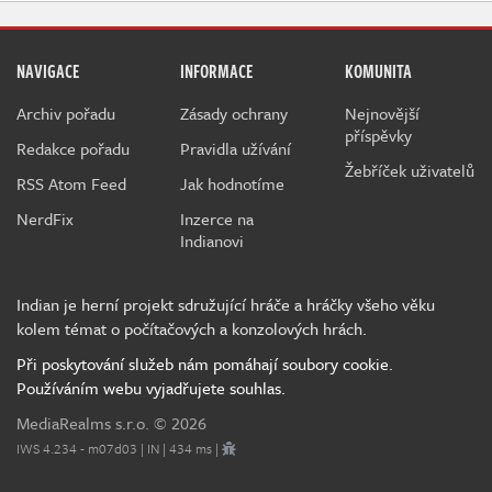
NAVIGACE
INFORMACE
KOMUNITA
Archiv pořadu
Zásady ochrany
Nejnovější
příspěvky
Redakce pořadu
Pravidla užívání
Žebříček uživatelů
RSS Atom Feed
Jak hodnotíme
NerdFix
Inzerce na
Indianovi
Indian je herní projekt sdružující hráče a hráčky všeho věku
kolem témat o počítačových a konzolových hrách.
Při poskytování služeb nám pomáhají soubory cookie.
Používáním webu vyjadřujete souhlas.
MediaRealms s.r.o.
© 2026
IWS 4.234 - m07d03 | IN | 434 ms |