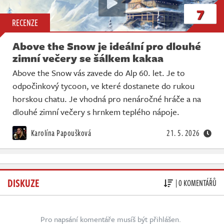
7
RECENZE
Above the Snow je ideální pro dlouhé
zimní večery se šálkem kakaa
Above the Snow vás zavede do Alp 60. let. Je to
odpočinkový tycoon, ve které dostanete do rukou
horskou chatu. Je vhodná pro nenáročné hráče a na
dlouhé zimní večery s hrnkem teplého nápoje.
Karolína Papoušková
21. 5. 2026
DISKUZE
| 0 KOMENTÁŘŮ
Pro napsání komentáře musíš být přihlášen.