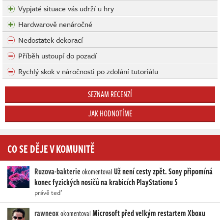
Vypjaté situace vás udrží u hry
Hardwarově nenáročné
Nedostatek dekorací
Příběh ustoupí do pozadí
Rychlý skok v náročnosti po zdolání tutoriálu
SEZNAM RECENZÍ
JAK HODNOTÍME
CO SE DĚJE V KOMUNITĚ
Ruzova-bakterie
Už není cesty zpět. Sony připomíná
okomentoval
konec fyzických nosičů na krabicích PlayStationu 5
právě teď
rawneox
Microsoft před velkým restartem Xboxu
okomentoval