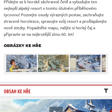
Přidejte se k horské záchranné četě a vybudujte ten
Živě
nejlepší alpský resort v tomto útulném příběhovém
tycoonu! Poznejte osudy výrazných postav, zachraňujte
ztracené horolezce, spravujte svůj resort a prošlapávejte
nové stezky. Popadněte mapu, nalijte si horký čaj a
připravte se na nejkrutější zimu 60. let!
OBRÁZKY KE HŘE
OBSAH KE HŘE