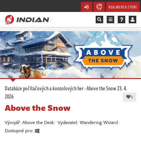
REALMERCH.STORE
Magazín
Recenze
Videa
Soutěže
Databáze počítačových a konzolových her
·
Above the Snow
23. 4.
2026
Databáze
0
Above the Snow
Komunita
Vývojář: Above the Desk · Vydavatel: Wandering Wizard ·
Redakce
Dostupné pro: