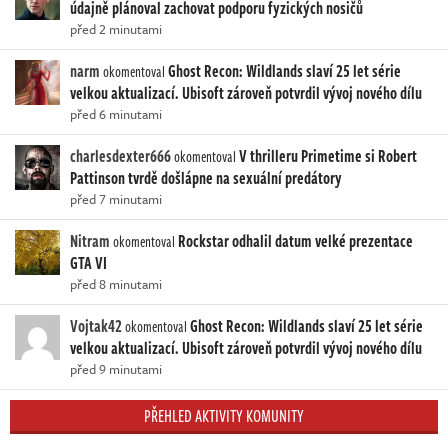
údajně plánoval zachovat podporu fyzických nosičů
před 2 minutami
narm
Ghost Recon: Wildlands slaví 25 let série
okomentoval
velkou aktualizací. Ubisoft zároveň potvrdil vývoj nového dílu
před 6 minutami
charlesdexter666
V thrilleru Primetime si Robert
okomentoval
Pattinson tvrdě došlápne na sexuální predátory
před 7 minutami
Nitram
Rockstar odhalil datum velké prezentace
okomentoval
GTA VI
před 8 minutami
Vojtak42
Ghost Recon: Wildlands slaví 25 let série
okomentoval
velkou aktualizací. Ubisoft zároveň potvrdil vývoj nového dílu
před 9 minutami
PŘEHLED AKTIVITY KOMUNITY