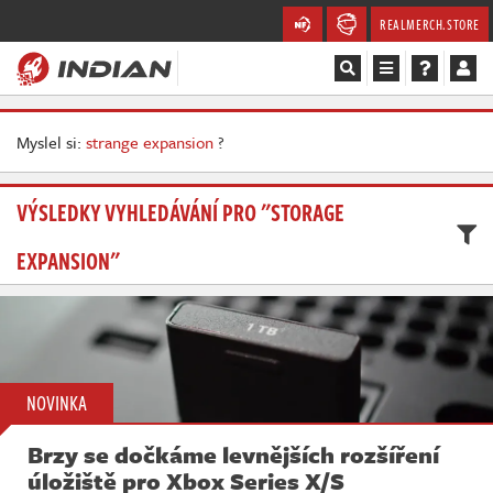
REALMERCH.STORE
Magazín
Myslel si:
strange expansion
?
Recenze
VÝSLEDKY VYHLEDÁVÁNÍ PRO "STORAGE
Videa
EXPANSION"
Soutěže
Databáze
Komunita
NOVINKA
Redakce
Brzy se dočkáme levnějších rozšíření
úložiště pro Xbox Series X/S