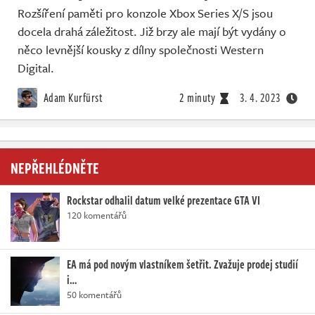
Živě
Rozšíření paměti pro konzole Xbox Series X/S jsou
docela drahá záležitost. Již brzy ale mají být vydány o
něco levnější kousky z dílny společnosti Western
Digital.
Adam Kurfürst
2 minuty
3. 4. 2023
NEPŘEHLÉDNĚTE
Rockstar odhalil datum velké prezentace GTA VI
120 komentářů
EA má pod novým vlastníkem šetřit. Zvažuje prodej studií
i…
50 komentářů