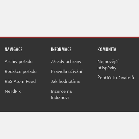
NAVIGACE
INFORMACE
KOMUNITA
Archiv pořadu
Zásady ochrany
Nejnovější
příspěvky
Redakce pořadu
Pravidla užívání
Žebříček uživatelů
RSS Atom Feed
Jak hodnotíme
NerdFix
Inzerce na
Indianovi
Indian je herní projekt sdružující hráče a hráčky všeho věku
kolem témat o počítačových a konzolových hrách.
Při poskytování služeb nám pomáhají soubory cookie.
Používáním webu vyjadřujete souhlas.