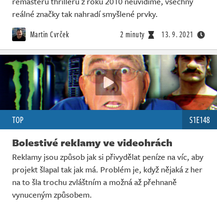
remasteru thrilleru z roku 2010 neuvidíme, všechny
Živě
reálné značky tak nahradí smyšlené prvky.
Martin Cvrček
2 minuty
13. 9. 2021
TOP
S1E148
Bolestivé reklamy ve videohrách
Reklamy jsou způsob jak si přivydělat peníze na víc, aby
projekt šlapal tak jak má. Problém je, když nějaká z her
na to šla trochu zvláštním a možná až přehnaně
vynuceným způsobem.