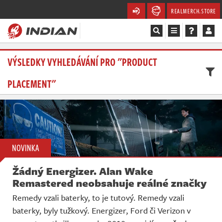
REALMERCH.STORE
Magazín
VÝSLEDKY VYHLEDÁVÁNÍ PRO "PRODUCT
PLACEMENT"
Recenze
Videa
Soutěže
NOVINKA
Databáze
Žádný Energizer. Alan Wake
Komunita
Remastered neobsahuje reálné značky
Remedy vzali baterky, to je tutový. Remedy vzali
Redakce
baterky, byly tužkový. Energizer, Ford či Verizon v