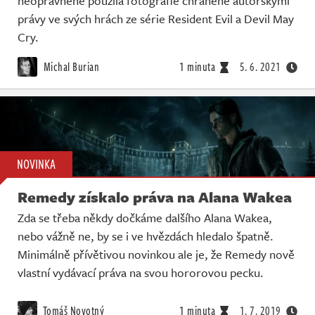
neoprávněně použila fotografie chráněné autorskými
Živě
právy ve svých hrách ze série Resident Evil a Devil May
Cry.
Michal Burian
1 minuta
5. 6. 2021
NOVINKA
Remedy získalo práva na Alana Wakea
Zda se třeba někdy dočkáme dalšího Alana Wakea,
nebo vážně ne, by se i ve hvězdách hledalo špatně.
Minimálně přívětivou novinkou ale je, že Remedy nově
vlastní vydávací práva na svou hororovou pecku.
Tomáš Novotný
1 minuta
1. 7. 2019