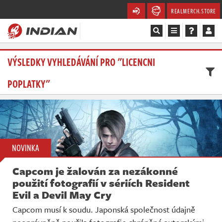
REALMERCH.STORE
Magazín
VÝSLEDKY VYHLEDÁVÁNÍ PRO "LICENCNI
POPLATKY"
Recenze
Videa
Soutěže
NOVINKA
Databáze
Capcom je žalován za nezákonné
Komunita
použití fotografií v sériích Resident
Evil a Devil May Cry
Redakce
Capcom musí k soudu. Japonská společnost údajně