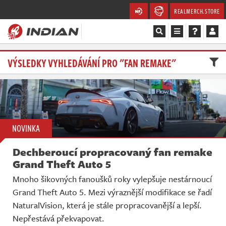
REALMERCH.STORE
Magazín
VÝSLEDKY VYHLEDÁVÁNÍ PRO "FAN REMAKE"
Recenze
Videa
NOVINKA
Soutěže
Dechberoucí propracovaný fan remake
Databáze
Grand Theft Auto 5
Mnoho šikovných fanoušků roky vylepšuje nestárnoucí
Komunita
Grand Theft Auto 5. Mezi výraznější modifikace se řadí
NaturalVision, která je stále propracovanější a lepší.
Redakce
Nepřestává překvapovat.