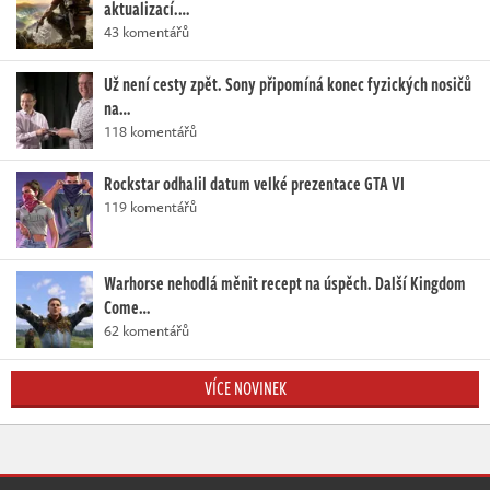
aktualizací.…
43 komentářů
Už není cesty zpět. Sony připomíná konec fyzických nosičů
na…
118 komentářů
Rockstar odhalil datum velké prezentace GTA VI
119 komentářů
Warhorse nehodlá měnit recept na úspěch. Další Kingdom
Come…
62 komentářů
VÍCE NOVINEK