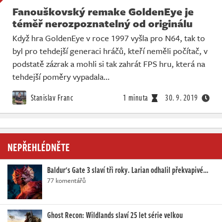
Fanouškovský remake GoldenEye je
téměř nerozpoznatelný od originálu
Když hra GoldenEye v roce 1997 vyšla pro N64, tak to
byl pro tehdejší generaci hráčů, kteří neměli počítač, v
podstatě zázrak a mohli si tak zahrát FPS hru, která na
tehdejší poměry vypadala…
Stanislav Franc
1 minuta
30. 9. 2019
NEPŘEHLÉDNĚTE
Baldur's Gate 3 slaví tři roky. Larian odhalil překvapivé…
77 komentářů
Ghost Recon: Wildlands slaví 25 let série velkou