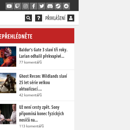
PŘIHLÁŠENÍ
EPŘEHLÉDNĚTE
Baldur's Gate 3 slaví tři roky.
Larian odhalil překvapivé…
77 komentářů
Ghost Recon: Wildlands slaví
25 let série velkou
aktualizací.…
42 komentářů
Už není cesty zpět. Sony
připomíná konec fyzických
nosičů na…
113 komentářů