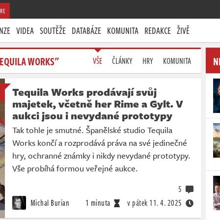
RE
NZE
VIDEA
SOUTĚŽE
DATABÁZE
KOMUNITA
REDAKCE
ŽIVĚ
TEQUILA WORKS"
N
VŠE
ČLÁNKY
HRY
KOMUNITA
Tequila Works prodávají svůj
majetek, včetně her Rime a Gylt. V
aukci jsou i nevydané prototypy
Tak tohle je smutné. Španělské studio Tequila
Works končí a rozprodává práva na své jedinečné
hry, ochranné známky i nikdy nevydané prototypy.
Vše probíhá formou veřejné aukce.
5
Michal Burian
1 minuta
v pátek
11. 4. 2025