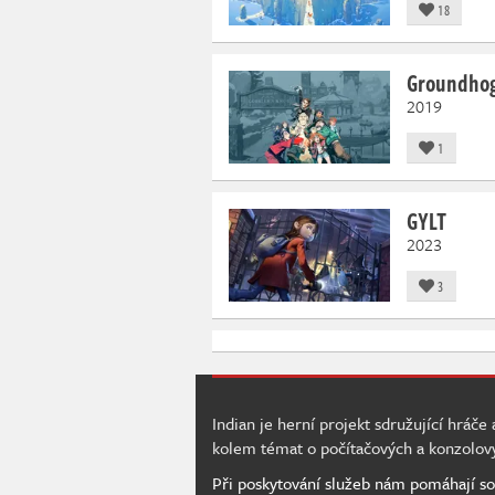
18
Groundhog 
2019
1
GYLT
2023
3
Indian je herní projekt sdružující hráče
kolem témat o počítačových a konzolov
Při poskytování služeb nám pomáhají so