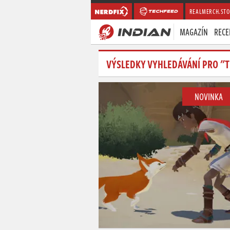
REALMERCH.STO
MAGAZÍN
RECE
VÝSLEDKY VYHLEDÁVÁNÍ PRO "
NOVINKA