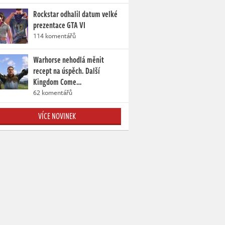
Rockstar odhalil datum velké
prezentace GTA VI
114 komentářů
Warhorse nehodlá měnit
recept na úspěch. Další
Kingdom Come…
62 komentářů
VÍCE NOVINEK