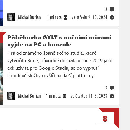
3
Michal Burian
1 minuta
ve středu
9. 10. 2024
Příběhovka GYLT s nočními můrami
vyjde na PC a konzole
Hra od známého španělského studia, které
vytvořilo Rime, původně dorazila v roce 2019 jako
exkluzivita pro Google Stadia, se po vypnutí
cloudové služby rozšíří na další platformy.
3
Michal Burian
1 minuta
ve čtvrtek
11. 5. 2023
8