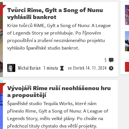
Tvůrci Rime, Gylt a Song of Nunu
vyhlásili bankrot
Krize tvůrců RiME, Gylt a Song of Nunu: A League
of Legends Story se prohlubuje. Po říjnovém
propouštění a zrušení neoznámeného projektu
vyhlásilo španělské studio bankrot.
5
Michal Burian
1 minuta
ve čtvrtek
14. 11. 2024
Vývojáři Rime ruší neohlášenou hru
a propouštějí
Španělské studio Tequila Works, které nám
přineslo Rime, Gylt a Song of Nunu: A League of
Legends Story, mělo velké plány. Po chvále na
předchozí tituly chystalo dva větší projekty.