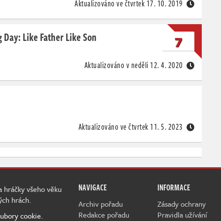
Aktualizováno ve čtvrtek
17. 10. 2019
Day: Like Father Like Son
7
Aktualizováno v neděli
12. 4. 2020
Aktualizováno ve čtvrtek
11. 5. 2023
NAVIGACE
INFORMACE
 a hráčky všeho věku
ých hrách.
Archiv pořadu
Zásady ochrany
Redakce pořadu
Pravidla užívání
ubory cookie.