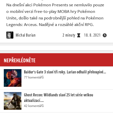
Živě
Na dnešní akci Pokémon Presents se nemluvilo pouze
o mobilní verzi free-to-play MOBA hry Pokémon
Unite, došlo také na podrobnější pohled na Pokémon
Legends: Arceus. Nadějné a rozsáhlé akční RPG.
Michal Burian
2 minuty
18. 8. 2021
NEPŘEHLÉDNĚTE
Baldur's Gate 3 slaví tři roky. Larian odhalil překvapivé…
77 komentářů
Ghost Recon: Wildlands slaví 25 let série velkou
aktualizací.…
42 komentářů