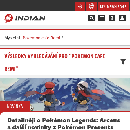
REALMERCH.STORE
Magazín
Myslel si:
Pokémon cafe Remi
?
Recenze
VÝSLEDKY VYHLEDÁVÁNÍ PRO "POKEMON CAFE
Videa
REMI"
Soutěže
Databáze
Komunita
NOVINKA
Redakce
Detailněji o Pokémon Legends: Arceus
a další novinky z Pokémon Presents