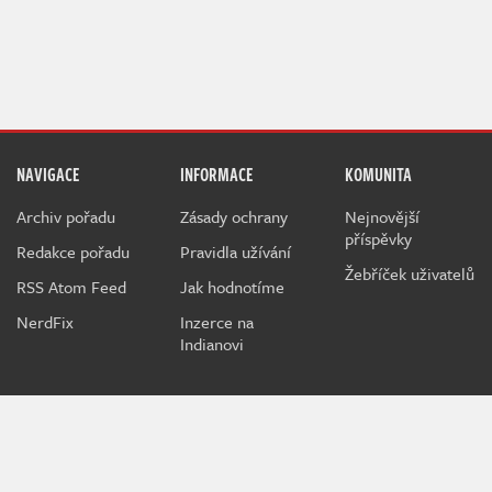
NAVIGACE
INFORMACE
KOMUNITA
Archiv pořadu
Zásady ochrany
Nejnovější
příspěvky
Redakce pořadu
Pravidla užívání
Žebříček uživatelů
RSS Atom Feed
Jak hodnotíme
NerdFix
Inzerce na
Indianovi
Indian je herní projekt sdružující hráče a hráčky všeho věku
kolem témat o počítačových a konzolových hrách.
Při poskytování služeb nám pomáhají soubory cookie.
Používáním webu vyjadřujete souhlas.