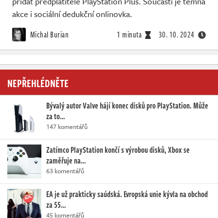
přidat předplatitelé PlayStation Plus. Součástí je temná
Živě
akce i sociální dedukční onlinovka.
Michal Burian
1 minuta
30. 10. 2024
NEPŘEHLÉDNĚTE
Bývalý autor Valve hájí konec disků pro PlayStation. Může
za to…
147 komentářů
Zatímco PlayStation končí s výrobou disků, Xbox se
zaměřuje na…
63 komentářů
EA je už prakticky saúdská. Evropská unie kývla na obchod
za 55…
45 komentářů