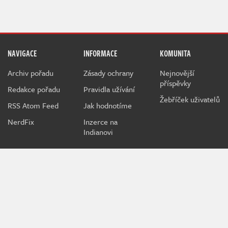
NAVIGACE
INFORMACE
KOMUNITA
Archiv pořadu
Zásady ochrany
Nejnovější
příspěvky
Redakce pořadu
Pravidla užívání
Žebříček uživatelů
RSS Atom Feed
Jak hodnotíme
NerdFix
Inzerce na
Indianovi
Indian je herní projekt sdružující hráče a hráčky všeho věku
kolem témat o počítačových a konzolových hrách.
Při poskytování služeb nám pomáhají soubory cookie.
Používáním webu vyjadřujete souhlas.
MediaRealms s.r.o.
© 2026
IWS 4.234 - m07d03 | IN | 80 ms |