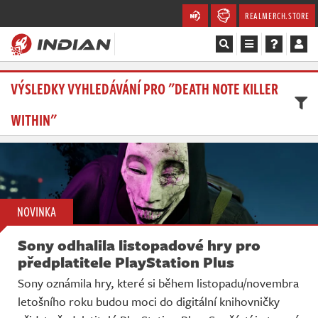
REALMERCH.STORE
Magazín
VÝSLEDKY VYHLEDÁVÁNÍ PRO "DEATH NOTE KILLER
WITHIN"
Recenze
Videa
Soutěže
NOVINKA
Databáze
Sony odhalila listopadové hry pro
Komunita
předplatitele PlayStation Plus
Sony oznámila hry, které si během listopadu/novembra
Redakce
letošního roku budou moci do digitální knihovničky