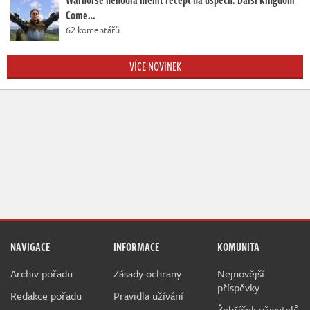
Warhorse nehodlá měnit recept na úspěch. Další Kingdom
Come…
62 komentářů
VÍCE NOVINEK
NAVIGACE
INFORMACE
KOMUNITA
Archiv pořadu
Zásady ochrany
Nejnovější
příspěvky
Redakce pořadu
Pravidla užívání
Žebříček uživatelů