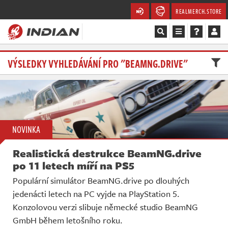
REALMERCH.STORE
Magazín
VÝSLEDKY VYHLEDÁVÁNÍ PRO "BEAMNG.DRIVE"
Recenze
Videa
NOVINKA
Soutěže
Realistická destrukce BeamNG.drive
Databáze
po 11 letech míří na PS5
Populární simulátor BeamNG.drive po dlouhých
Komunita
jedenácti letech na PC vyjde na PlayStation 5.
Konzolovou verzi slibuje německé studio BeamNG
Redakce
GmbH během letošního roku.