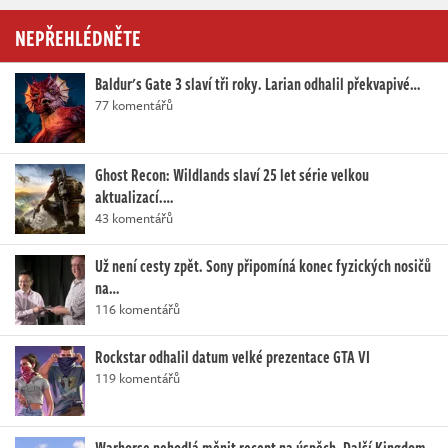
NEPŘEHLÉDNĚTE
Baldur's Gate 3 slaví tři roky. Larian odhalil překvapivé…
77 komentářů
Ghost Recon: Wildlands slaví 25 let série velkou
aktualizací.…
43 komentářů
Už není cesty zpět. Sony připomíná konec fyzických nosičů
na…
116 komentářů
Rockstar odhalil datum velké prezentace GTA VI
119 komentářů