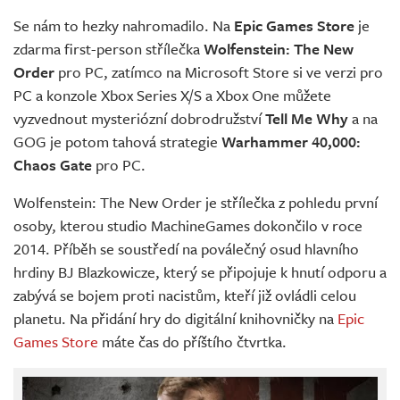
Živě
Se nám to hezky nahromadilo. Na
Epic Games Store
je
zdarma first-person střílečka
Wolfenstein: The New
Order
pro PC, zatímco na Microsoft Store si ve verzi pro
PC a konzole Xbox Series X/S a Xbox One můžete
vyzvednout mysteriózní dobrodružství
Tell Me Why
a na
GOG je potom tahová strategie
Warhammer 40,000:
Chaos Gate
pro PC.
Wolfenstein: The New Order je střílečka z pohledu první
osoby, kterou studio MachineGames dokončilo v roce
2014. Příběh se soustředí na poválečný osud hlavního
hrdiny BJ Blazkowicze, který se připojuje k hnutí odporu a
zabývá se bojem proti nacistům, kteří již ovládli celou
planetu. Na přidání hry do digitální knihovničky na
Epic
Games Store
máte čas do příštího čtvrtka.