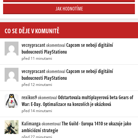
JAK HODNOTÍME
CO SE DĚJE V KOMUNITĚ
vecnypracant
Capcom se nebojí digitální
okomentoval
budoucnosti PlayStationu
před 11 minutami
vecnypracant
Capcom se nebojí digitální
okomentoval
budoucnosti PlayStationu
před 12 minutami
rexikos9
Odstartovala multiplayerová beta Gears of
okomentoval
War: E-Day. Optimalizace na konzolích je ukázková
před 14 minutami
Kalimanga
The Guild - Europa 1410 se ukazuje jako
okomentoval
ambiciózní strategie
před 27 minutami