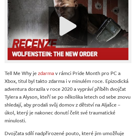
Tell Me Why je
zdarma
v rámci Pride Month pro PC a
Xbox, titul byl takto zdarma i v minulém roce. Epizodická
adventura dorazila v roce 2020 a vypráví příběh dvojčat
Tylera a Alyson, kteří se po několika letech od sebe znovu
shledají, aby prodali svůj domov z dětství na Aljašce –
úkol, který je nakonec donutí čelit své traumatické
minulosti.
Dvojčata sdílí nadpřirozené pouto, které jim umožňuje