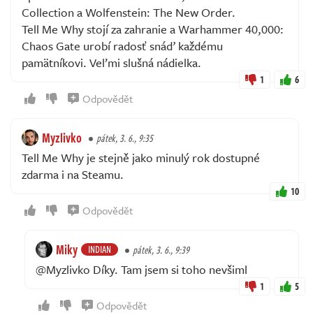
Collection a Wolfenstein: The New Order.
Tell Me Why stojí za zahranie a Warhammer 40,000:
Chaos Gate urobí radosť snáď každému
pamätníkovi. Veľmi slušná nádielka.
1
6
Odpovědět
Myzlivko
pátek, 3. 6., 9:35
Tell Me Why je stejně jako minulý rok dostupné
zdarma i na Steamu.
10
Odpovědět
Miky
INDIAN
pátek, 3. 6., 9:39
@Myzlivko Díky. Tam jsem si toho nevšiml
1
5
Odpovědět