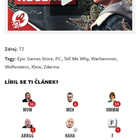
Zdroj:
TZ
Tagy:
Epic Games Store
,
PC
,
Tell Me Why
,
Warhammer
,
Wolfenstein
,
Xbox
,
Zdarma
LÍBIL SE TI ČLÁNEK?
36
6
59
WOW
MEH
HMMM
1
0
1
ARRGG
HAHA
F