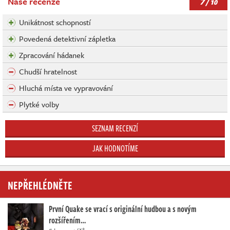
7
Naše recenze
/ 10
Unikátnost schopností
Povedená detektivní zápletka
Zpracování hádanek
Chudší hratelnost
Hluchá místa ve vypravování
Plytké volby
SEZNAM RECENZÍ
JAK HODNOTÍME
NEPŘEHLÉDNĚTE
První Quake se vrací s originální hudbou a s novým
rozšířením…