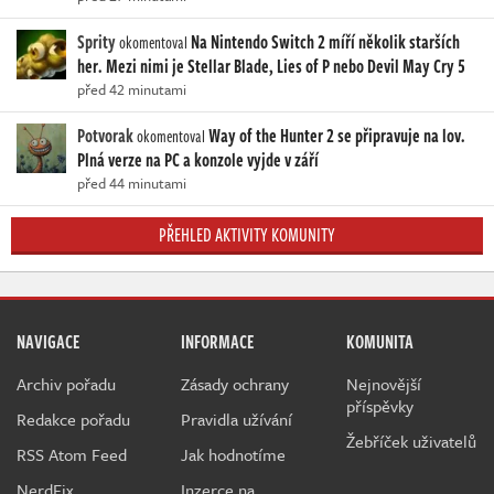
Sprity
Na Nintendo Switch 2 míří několik starších
okomentoval
her. Mezi nimi je Stellar Blade, Lies of P nebo Devil May Cry 5
před 42 minutami
Potvorak
Way of the Hunter 2 se připravuje na lov.
okomentoval
Plná verze na PC a konzole vyjde v září
před 44 minutami
PŘEHLED AKTIVITY KOMUNITY
NAVIGACE
INFORMACE
KOMUNITA
Archiv pořadu
Zásady ochrany
Nejnovější
příspěvky
Redakce pořadu
Pravidla užívání
Žebříček uživatelů
RSS Atom Feed
Jak hodnotíme
NerdFix
Inzerce na