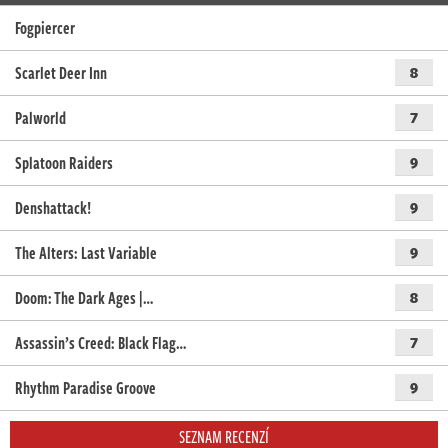
Fogpiercer
Scarlet Deer Inn
8
Palworld
7
Splatoon Raiders
9
Denshattack!
9
The Alters: Last Variable
9
Doom: The Dark Ages |…
8
Assassin’s Creed: Black Flag…
7
Rhythm Paradise Groove
9
SEZNAM RECENZÍ