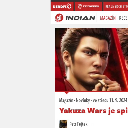
REALMERCH.STO
MAGAZÍN
RECE
Magazín
·
Novinky
·
ve středu
11. 9. 2024
Yakuza Wars je spi
Petr Fejtek