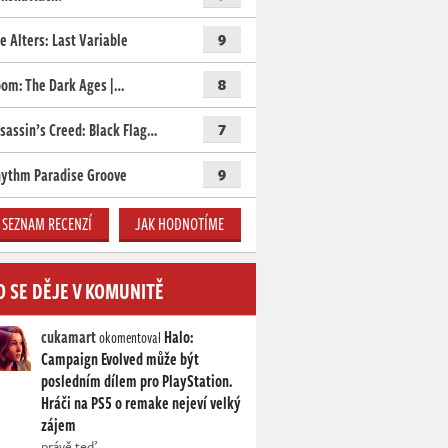
e Alters: Last Variable
9
om: The Dark Ages |…
8
sassin’s Creed: Black Flag…
7
ythm Paradise Groove
9
SEZNAM RECENZÍ
JAK HODNOTÍME
O SE DĚJE V KOMUNITĚ
cukamart
Halo:
okomentoval
Campaign Evolved může být
posledním dílem pro PlayStation.
Hráči na PS5 o remake nejeví velký
zájem
právě teď