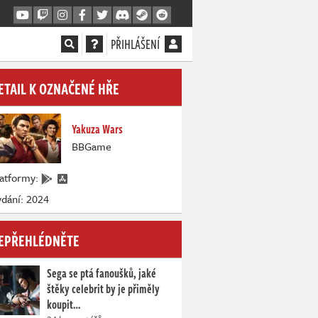
PŘIHLÁŠENÍ
ETAIL K OZNAČENÉ HŘE
Yakuza Wars
BBGame
latformy:
dání: 2024
EPŘEHLÉDNĚTE
Sega se ptá fanoušků, jaké
štěky celebrit by je přiměly
koupit…