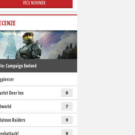
VÍCE NOVINEK
ECENZE
lo: Campaign Evolved
gpiercer
arlet Deer Inn
8
lworld
7
latoon Raiders
9
nshattack!
9