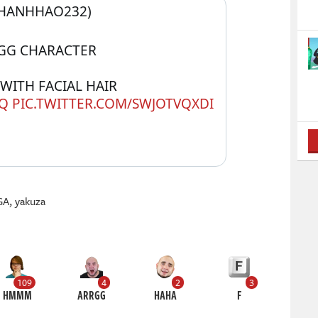
HANHHAO232) 
RGG CHARACTER
RANDOM MALE IN SUIT WITH FACIAL HAIR 
IQ
PIC.TWITTER.COM/SWJOTVQXDI
GA
,
yakuza
109
4
2
3
HMMM
ARRGG
HAHA
F