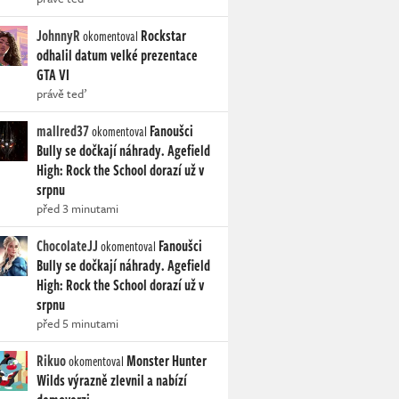
JohnnyR
Rockstar
okomentoval
odhalil datum velké prezentace
GTA VI
právě teď
mallred37
Fanoušci
okomentoval
Bully se dočkají náhrady. Agefield
High: Rock the School dorazí už v
srpnu
před 3 minutami
ChocolateJJ
Fanoušci
okomentoval
Bully se dočkají náhrady. Agefield
High: Rock the School dorazí už v
srpnu
před 5 minutami
Rikuo
Monster Hunter
okomentoval
Wilds výrazně zlevnil a nabízí