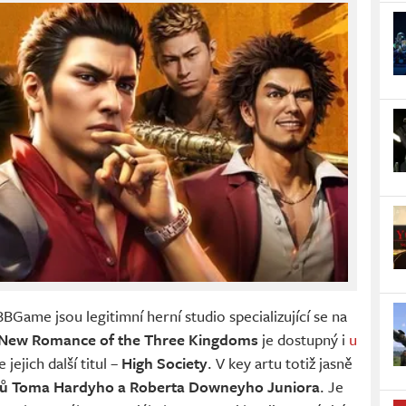
BBGame jsou legitimní herní studio specializující se na
New Romance of the Three Kingdoms
je dostupný i
u
 jejich další titul –
High Society
. V key artu totiž jasně
ců Toma Hardyho a Roberta Downeyho Juniora
. Je