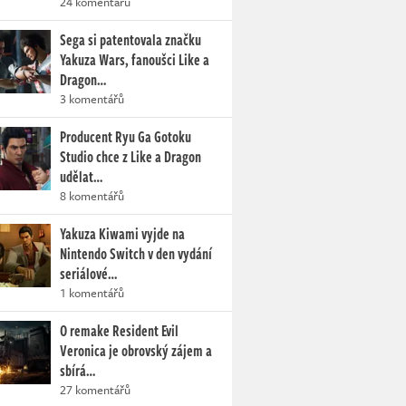
24 komentářů
Sega si patentovala značku
Yakuza Wars, fanoušci Like a
Dragon…
3 komentářů
Producent Ryu Ga Gotoku
Studio chce z Like a Dragon
udělat…
8 komentářů
Yakuza Kiwami vyjde na
Nintendo Switch v den vydání
seriálové…
1 komentářů
O remake Resident Evil
Veronica je obrovský zájem a
sbírá…
27 komentářů