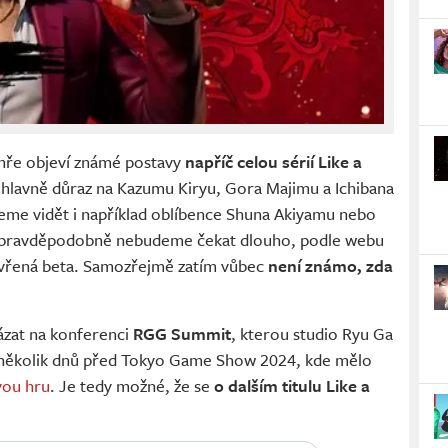
e hře objeví známé postavy
napříč celou sérií Like a
e hlavně důraz na Kazumu Kiryu, Gora Majimu a Ichibana
eme vidět i například oblíbence Shuna Akiyamu nebo
í pravděpodobně nebudeme čekat dlouho, podle webu
avřená beta. Samozřejmě zatím vůbec
není známo, zda
ázat na konferenci
RGG Summit
, kterou studio Ryu Ga
 několik dnů před Tokyo Game Show 2024, kde mělo
vou hru
. Je tedy možné, že se
o dalším titulu Like a