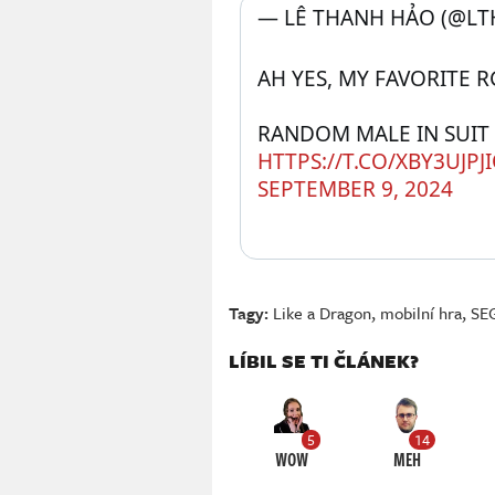
— LÊ THANH HẢO (@LT
AH YES, MY FAVORITE 
HTTPS://T.CO/XBY3UJPJ
SEPTEMBER 9, 2024
Tagy:
Like a Dragon
,
mobilní hra
,
SE
LÍBIL SE TI ČLÁNEK?
5
14
WOW
MEH