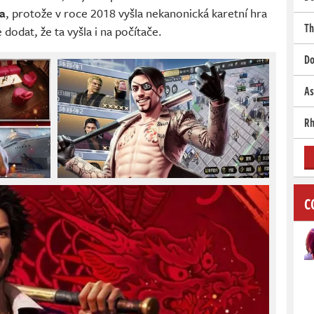
da
, protože v roce 2018 vyšla nekanonická karetní hra
Th
e dodat, že ta vyšla i na počítače.
Do
As
Rh
C