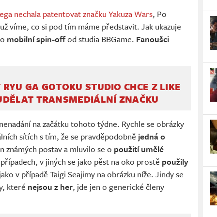
ega nechala patentovat značku Yakuza Wars
, Po
už víme, co si pod tím máme představit. Jak ukazuje
 o
mobilní spin-off
od studia BBGame.
Fanoušci
RYU GA GOTOKU STUDIO CHCE Z LIKE
UDĚLAT TRANSMEDIÁLNÍ ZNAČKU
znenadání na začátku tohoto týdne. Rychle se obrázky
ciálních sítích s tím, že se pravděpodobně
jedná o
ign známých postav a mluvilo se o
použití umělé
 případech, v jiných se jako pěst na oko prostě
použily
 jako v případě Taigi Seajimy na obrázku níže. Jindy se
y, které
nejsou z her
, jde jen o generické členy