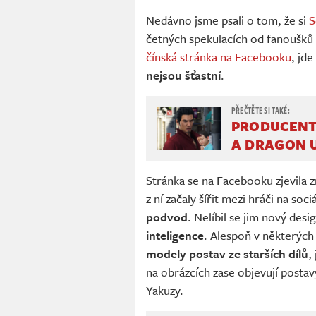
Nedávno jsme psali o tom, že si
S
četných spekulacích od fanoušků 
čínská stránka na Facebooku
, jde
nejsou šťastní
.
PRODUCENT 
A DRAGON 
Stránka se na Facebooku zjevila 
z ní začaly šířit mezi hráči na so
podvod
. Nelíbil se jim nový des
inteligence
. Alespoň v některých
modely postav ze starších dílů
,
na obrázcích zase objevují postav
Yakuzy.