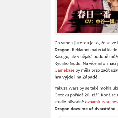
Co víme s jistotou je to, že se v
Dragon
. Reklamní materiál klad
Kasugu, ale v nějaká podobě můž
Ryujiho Godu. Na více informac
Gamebase
by měla brzo začít uz
hra vyjde i na Západě
.
Yakuza Wars by se také mohla uk
Gotoku pořádá 20. září. Koná se
studio původně
oznámit svou no
Dragon dozvíme už dvacátého
.