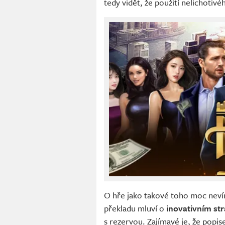
tedy vidět, že použití nelichotiv
O hře jako takové toho moc nev
překladu mluví o
inovativním st
s rezervou. Zajímavé je, že popisek