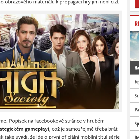
ého obrazového materiálu k propagaci hry jim není cizí.
R
Ha
Fo
Sc
Pa
íme. Popisek na facebookové stránce v hrubém
Sp
rategickém gameplayi
, což je samozřejmě třeba brát
 také uvádí, že jde o první oficiální mobilní titul série
De