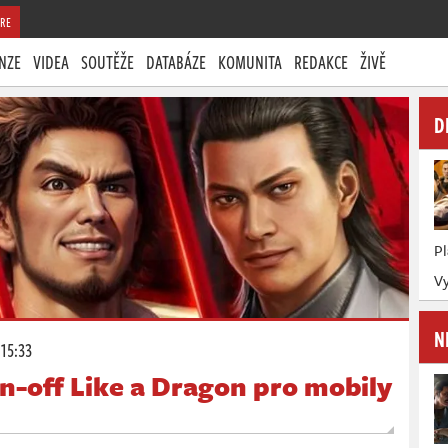
RE
NZE
VIDEA
SOUTĚŽE
DATABÁZE
KOMUNITA
REDAKCE
ŽIVĚ
D
P
Vy
N
 15:33
n-off Like a Dragon pro mobily