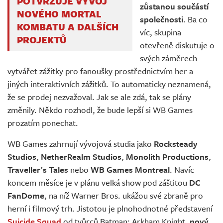
POTVRZUJE VÝVOJ
zůstanou součástí
NOVÉHO MORTAL
společnosti
. Ba co
KOMBATU A DALŠÍCH
víc, skupina
PROJEKTŮ
otevřeně diskutuje o
svých záměrech
vytvářet zážitky pro fanoušky prostřednictvím her a
jiných interaktivních zážitků. To automaticky neznamená,
že se prodej nezvažoval. Jak se ale zdá, tak se plány
změnily. Někdo rozhodl, že bude lepší si WB Games
prozatím ponechat.
WB Games zahrnují vývojová studia jako
Rocksteady
Studios
,
NetherRealm Studios
,
Monolith Productions
,
Traveller's Tales
nebo
WB Games Montreal
. Navíc
koncem měsíce je v plánu velká show pod záštitou
DC
FanDome
, na níž Warner Bros. ukážou své zbraně pro
herní i filmový trh. Jistotou je plnohodnotné představení
Suicide Squad
od tvůrců Batman: Arkham Knight,
nový