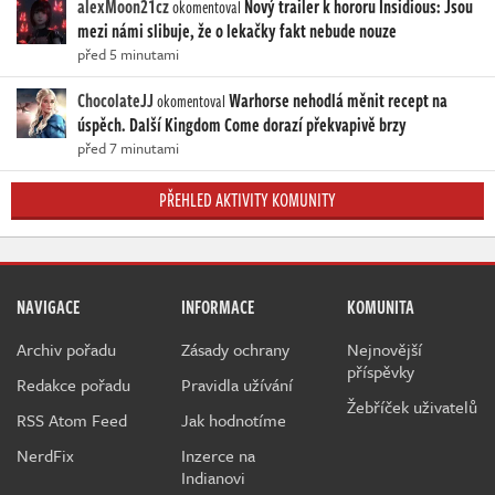
alexMoon21cz
Nový trailer k hororu Insidious: Jsou
okomentoval
mezi námi slibuje, že o lekačky fakt nebude nouze
před 5 minutami
ChocolateJJ
Warhorse nehodlá měnit recept na
okomentoval
úspěch. Další Kingdom Come dorazí překvapivě brzy
před 7 minutami
PŘEHLED AKTIVITY KOMUNITY
NAVIGACE
INFORMACE
KOMUNITA
Archiv pořadu
Zásady ochrany
Nejnovější
příspěvky
Redakce pořadu
Pravidla užívání
Žebříček uživatelů
RSS Atom Feed
Jak hodnotíme
NerdFix
Inzerce na
Indianovi