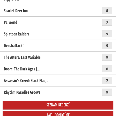
Scarlet Deer Inn
8
Palworld
7
Splatoon Raiders
9
Denshattack!
9
The Alters: Last Variable
9
Doom: The Dark Ages |…
8
Assassin’s Creed: Black Flag…
7
Rhythm Paradise Groove
9
SEZNAM RECENZÍ
JAK HODNOTÍME