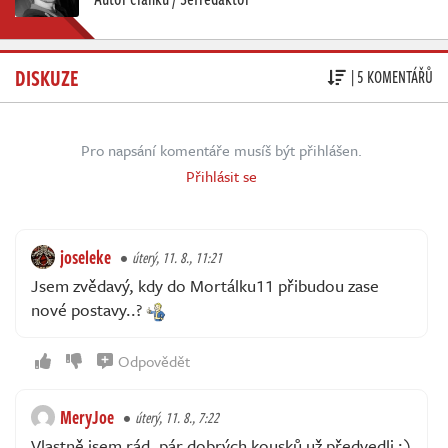
DISKUZE
| 5 KOMENTÁŘŮ
Pro napsání komentáře musíš být přihlášen.
Přihlásit se
joseleke
úterý, 11. 8., 11:21
Jsem zvědavý, kdy do Mortálku11 přibudou zase
nové postavy..?
Odpovědět
MeryJoe
úterý, 11. 8., 7:22
Vlastně jsem rád, pár dobrých kousků už předvedli :)