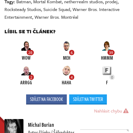
Tagy:
Batman
,
Mortal Kombat
,
netherrealm studios
,
prodej
,
Rocksteady Studios
,
Suicide Squad
,
Warner Bros. Interactive
Entertainment
,
Warner Bros. Montréal
LÍBIL SE TI ČLÁNEK?
28
6
39
WOW
MEH
HMMM
2
4
0
ARRGG
HAHA
F
SDÍLET NA FACEBOOK
SDÍLET NA TWITTER
Nahlásit chybu
Michal Burian
Autor článku / Šéfredaktor