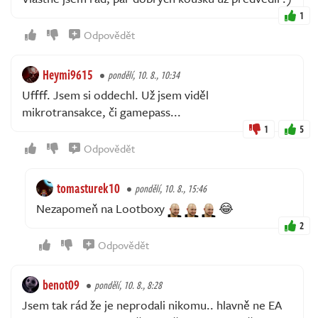
1
Odpovědět
Heymi9615
pondělí, 10. 8., 10:34
Uffff. Jsem si oddechl. Už jsem viděl
mikrotransakce, či gamepass...
1
5
Odpovědět
tomasturek10
pondělí, 10. 8., 15:46
Nezapomeň na Lootboxy
😂
2
Odpovědět
benot09
pondělí, 10. 8., 8:28
Jsem tak rád že je neprodali nikomu.. hlavně ne EA