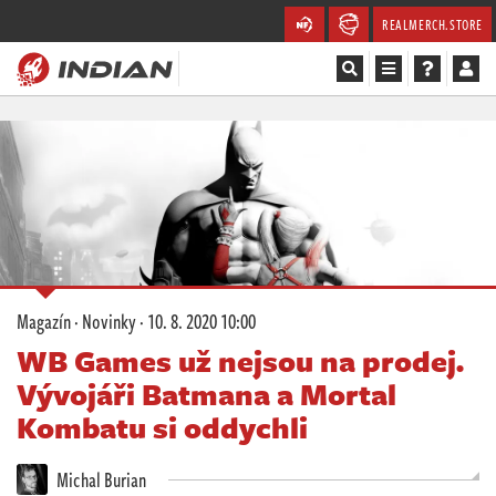
REALMERCH.STORE
Magazín
Recenze
Videa
Soutěže
Magazín
·
Novinky
·
10. 8. 2020 10:00
Databáze
WB Games už nejsou na prodej.
Vývojáři Batmana a Mortal
Komunita
Kombatu si oddychli
Redakce
Michal Burian