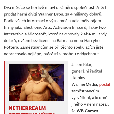
Živě
Dva měsíce se horlivě mluví o záměru společnosti AT&T
prodat herní divizi
Warner Bros.
za 4 miliardy dolarů.
Podle všech informací o významná studia měly zájem
firmy jako Electronic Arts, Activision Blizzard, Take-Two
Interactive a Microsoft, které navrhovaly 2 až 4 miliardy
dolarů, ovšem bez licencí na Batmana nebo Harryho
Pottera. Zaměstnancům se při těchto spekulacích jistě
nepracovalo nejlépe, naštěstí si mohou oddychnout.
Jason Kilar,
generální ředitel
skupiny
WarnerMedia,
poslal
zaměstnancům
vysvětlení, a kromě
jiného v něm napsal,
NETHERREALM
že
WB Games