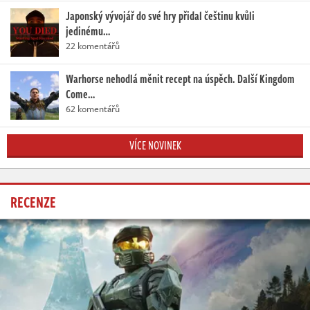
Japonský vývojář do své hry přidal češtinu kvůli
jedinému…
22 komentářů
Warhorse nehodlá měnit recept na úspěch. Další Kingdom
Come…
62 komentářů
VÍCE NOVINEK
RECENZE