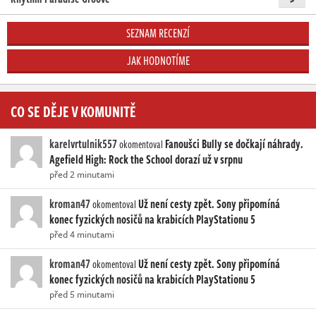
SEZNAM RECENZÍ
JAK HODNOTÍME
CO SE DĚJE V KOMUNITĚ
karelvrtulnik557
Fanoušci Bully se dočkají náhrady.
okomentoval
Agefield High: Rock the School dorazí už v srpnu
před 2 minutami
kroman47
Už není cesty zpět. Sony připomíná
okomentoval
konec fyzických nosičů na krabicích PlayStationu 5
před 4 minutami
kroman47
Už není cesty zpět. Sony připomíná
okomentoval
konec fyzických nosičů na krabicích PlayStationu 5
před 5 minutami