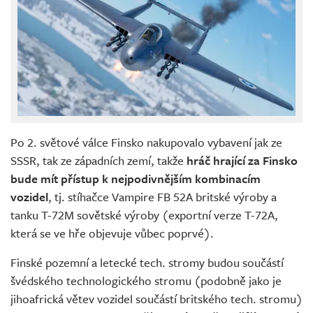
Po 2. světové válce Finsko nakupovalo vybavení jak ze
SSSR, tak ze západních zemí, takže
hráč hrající za Finsko
bude mít přístup k nejpodivnějším kombinacím
vozidel
, tj. stíhačce Vampire FB 52A britské výroby a
tanku T-72M sovětské výroby (exportní verze T-72A,
která se ve hře objevuje vůbec poprvé).
Finské pozemní a letecké tech. stromy budou součástí
švédského technologického stromu (podobně jako je
jihoafrická větev vozidel součástí britského tech. stromu)