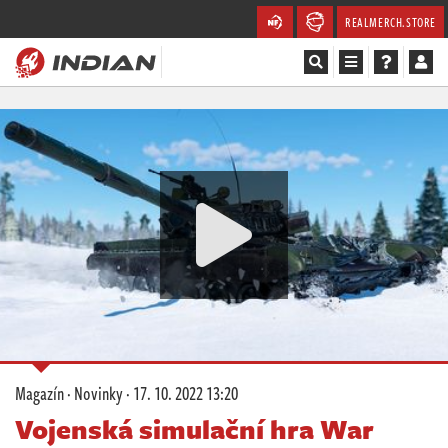
REALMERCH.STORE
Magazín
Recenze
Videa
Soutěže
Databáze
Komunita
Magazín
·
Novinky
·
17. 10. 2022 13:20
Redakce
Vojenská simulační hra War