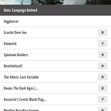
Halo: Campaign Evolved
Fogpiercer
Scarlet Deer Inn
8
Palworld
7
Splatoon Raiders
9
Denshattack!
9
The Alters: Last Variable
9
Doom: The Dark Ages |…
8
Assassin’s Creed: Black Flag…
7
Rhythm Paradise Groove
9