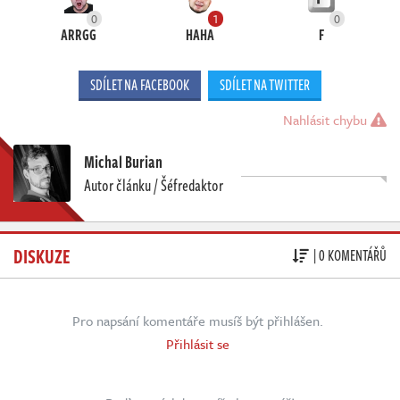
0
1
0
ARRGG
HAHA
F
SDÍLET NA FACEBOOK
SDÍLET NA TWITTER
Nahlásit chybu
Michal Burian
Autor článku / Šéfredaktor
DISKUZE
| 0 KOMENTÁŘŮ
Pro napsání komentáře musíš být přihlášen.
Přihlásit se