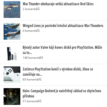
War Thunder obohacuje velká aktualizace Red Skies
2 komentářů
Winged Lions je poslední letošní aktualizace War Thunderu
0 komentářů
Bývalý autor Valve hájí konec disků pro PlayStation. Může
za to…
148 komentářů
Zatímco PlayStation končí s výrobou disků, Xbox se
zaměřuje na…
83 komentářů
Halo: Campaign Evolved je naleštěný základ se zbytečnou
přílohou
51 komentářů