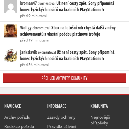
kroman47
Už není cesty zpět. Sony připomíná
okomentoval
konec fyzických nosičů na krabicích PlayStationu 5
před 9 minutami
Wollgy
Xbox na letošní rok chystá další změny
okomentoval
achievementů a vlastní podobu platinové trofeje
před 19 minutami
jankslavik
Už není cesty zpět. Sony připomíná
okomentoval
konec fyzických nosičů na krabicích PlayStationu 5
před 36 minutami
PŘEHLED AKTIVITY KOMUNITY
NAVIGACE
INFORMACE
KOMUNITA
Archiv pořadu
Zásady ochrany
Nejnovější
příspěvky
Redakce pořadu
Pravidla užívání