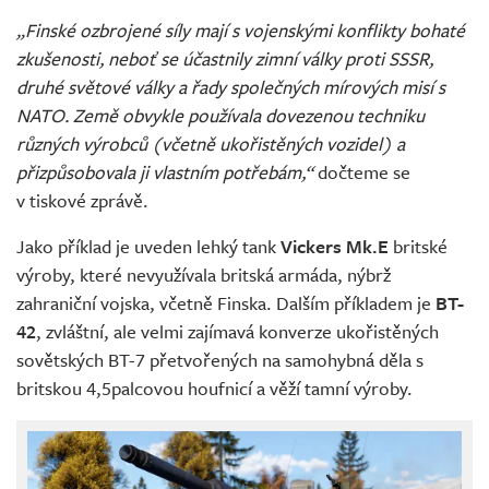
„Finské ozbrojené síly mají s vojenskými konflikty bohaté
zkušenosti, neboť se účastnily zimní války proti SSSR,
druhé světové války a řady společných mírových misí s
NATO. Země obvykle používala dovezenou techniku
různých výrobců (včetně ukořistěných vozidel) a
přizpůsobovala ji vlastním potřebám,“
dočteme se
v tiskové zprávě.
Jako příklad je uveden lehký tank
Vickers Mk.E
britské
výroby, které nevyužívala britská armáda, nýbrž
zahraniční vojska, včetně Finska. Dalším příkladem je
BT-
42
, zvláštní, ale velmi zajímavá konverze ukořistěných
sovětských BT-7 přetvořených na samohybná děla s
britskou 4,5palcovou houfnicí a věží tamní výroby.