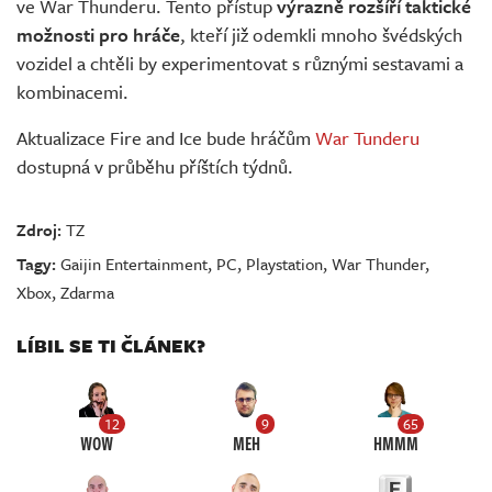
ve War Thunderu. Tento přístup
výrazně rozšíří taktické
možnosti pro hráče
, kteří již odemkli mnoho švédských
vozidel a chtěli by experimentovat s různými sestavami a
kombinacemi.
Aktualizace Fire and Ice bude hráčům
War Tunderu
dostupná v průběhu příštích týdnů.
Zdroj:
TZ
Tagy:
Gaijin Entertainment
,
PC
,
Playstation
,
War Thunder
,
Xbox
,
Zdarma
LÍBIL SE TI ČLÁNEK?
12
9
65
WOW
MEH
HMMM