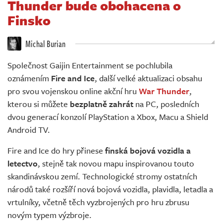
Thunder bude obohacena o
Živě
Finsko
Michal Burian
Společnost Gaijin Entertainment se pochlubila
oznámením
Fire and Ice
, další velké aktualizaci obsahu
pro svou vojenskou online akční hru
War Thunder
,
kterou si můžete
bezplatně zahrát
na PC, posledních
dvou generací konzolí PlayStation a Xbox, Macu a Shield
Android TV.
Fire and Ice do hry přinese
finská bojová vozidla a
letectvo
, stejně tak novou mapu inspirovanou touto
skandinávskou zemí. Technologické stromy ostatních
národů také rozšíří nová bojová vozidla, plavidla, letadla a
vrtulníky, včetně těch vyzbrojených pro hru zbrusu
novým typem výzbroje.