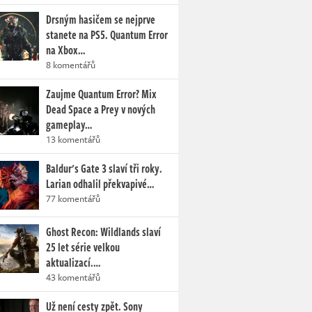
Drsným hasičem se nejprve
stanete na PS5. Quantum Error
na Xbox…
8 komentářů
Zaujme Quantum Error? Mix
Dead Space a Prey v nových
gameplay…
13 komentářů
Baldur's Gate 3 slaví tři roky.
Larian odhalil překvapivé…
77 komentářů
Ghost Recon: Wildlands slaví
25 let série velkou
aktualizací.…
43 komentářů
Už není cesty zpět. Sony