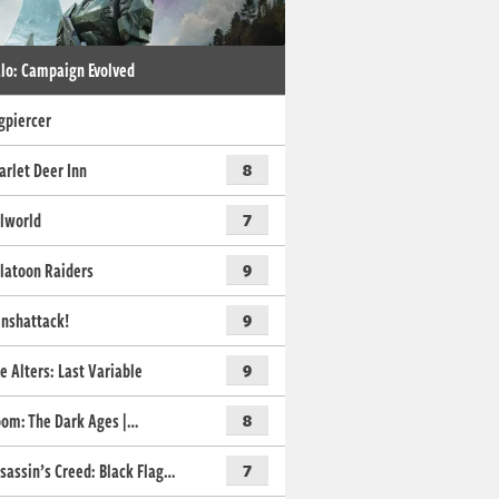
lo: Campaign Evolved
gpiercer
arlet Deer Inn
8
lworld
7
latoon Raiders
9
nshattack!
9
e Alters: Last Variable
9
om: The Dark Ages |…
8
sassin’s Creed: Black Flag…
7