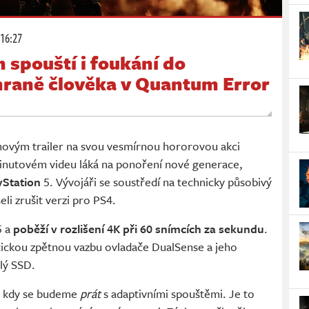
 16:27
h spouští i foukání do
hraně člověka v Quantum Error
 novým trailer na svou vesmírnou hororovou akci
inutovém videu láká na ponoření nové generace,
yStation
5. Vývojáři se soustředí na technicky působivý
eli zrušit verzi pro PS4.
5 a
poběží v rozlišení 4K při 60 snímcích za sekundu
.
ickou zpětnou vazbu ovladače DualSense a jeho
hlý SSD.
í, kdy se budeme
prát
s adaptivními spouštěmi. Je to