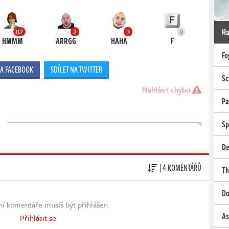
Ha
82
2
3
0
HMMM
ARRGG
HAHA
F
Fo
NA FACEBOOK
SDÍLET NA TWITTER
Sc
Nahlásit chybu
Pa
Sp
De
| 4 KOMENTÁŘŮ
Th
Do
ní komentáře musíš být přihlášen.
As
Přihlásit se