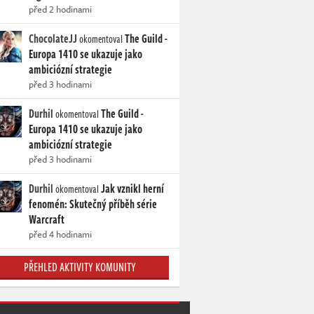
před 2 hodinami
ChocolateJJ
The Guild -
okomentoval
Europa 1410 se ukazuje jako
ambiciózní strategie
před 3 hodinami
Durhil
The Guild -
okomentoval
Europa 1410 se ukazuje jako
ambiciózní strategie
před 3 hodinami
Durhil
Jak vznikl herní
okomentoval
fenomén: Skutečný příběh série
Warcraft
před 4 hodinami
PŘEHLED AKTIVITY KOMUNITY