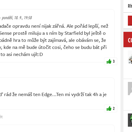
Rh
pondělí, 18. 9., 19:58
dače opravdu není nijak zářná. Ale pořád lepší, než
ense prostě miluju a s ním by Starfield byl ještě o
C
pádně hra to může být zajímavá, ale obávám se, že
y, kde na mě bude útočit cosi, čeho se budu bát při
 to asi nechám ujít:D
3
rád že nemáš ten Edge...Ten mi vydrží tak 4h a je
2
ět