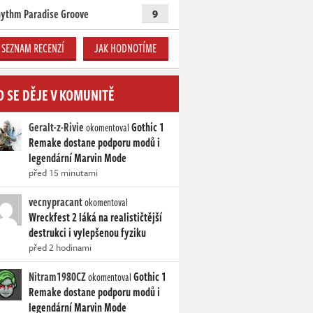
ythm Paradise Groove
9
SEZNAM RECENZÍ
JAK HODNOTÍME
O SE DĚJE V KOMUNITĚ
Geralt-z-Rivie
Gothic 1
okomentoval
Remake dostane podporu modů i
legendární Marvin Mode
před 15 minutami
vecnypracant
okomentoval
Wreckfest 2 láká na realističtější
destrukci i vylepšenou fyziku
před 2 hodinami
Nitram1980CZ
Gothic 1
okomentoval
Remake dostane podporu modů i
legendární Marvin Mode