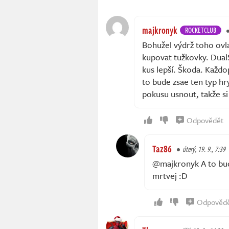
majkronyk
ROCKETCLUB
Bohužel výdrž toho ovla
kupovat tužkovky. DualS
kus lepší. Škoda. Každo
to bude zsae ten typ hr
pokusu usnout, takže si
Odpovědět
Taz86
úterý, 19. 9., 7:39
@majkronyk A to buď 
mrtvej :D
Odpověd