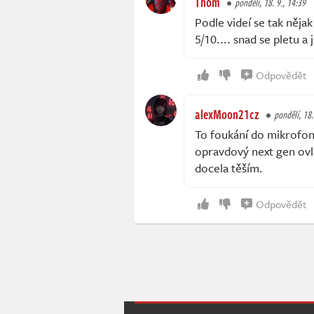
Thom
pondělí, 18. 9., 14:39
Podle videí se tak něj
5/10.... snad se pletu a 
Odpovědět
alexMoon21cz
pondělí, 18.
To foukání do mikrofon
opravdový next gen ovla
docela těším.
Odpovědět