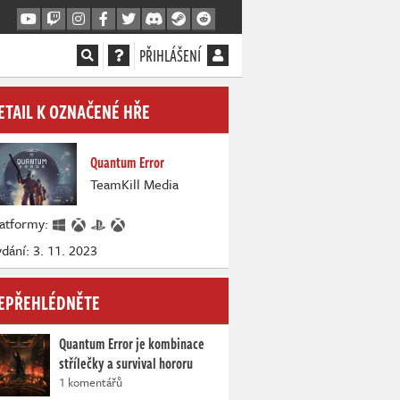
PŘIHLÁŠENÍ
ETAIL K OZNAČENÉ HŘE
Quantum Error
TeamKill Media
latformy:
dání: 3. 11. 2023
EPŘEHLÉDNĚTE
Quantum Error je kombinace
střílečky a survival hororu
1 komentářů