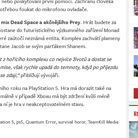
lbě nebo poskytování první pomoci. Záchranu člověka
 potřebou foukat do mikrofonu ovladače.
o
mix Dead Space a akčnějšího Prey
. Hrát budete za
dostane do futuristického výzkumného zařízení Monad
eré zaútočí neznámá entita. Komplex zachvátí plameny
dostane Jacob se svým parťákem Shanem.
t z hořícího komplexu co nejvíce životů a dostat se
 mise, však rychle upadá do temnoty, když po příjezdu
 se zdají,“
přibližují vývojáři.
šního roku na PlayStation 5. Hra má dorazit také na
imálně v případě Xboxu má být zdržení kvůli méně
a ní je hra v neakceptovatelném stavu.
R
tation 5
,
ps5
,
Quantum Error
,
survival horor
,
TeamKill Media