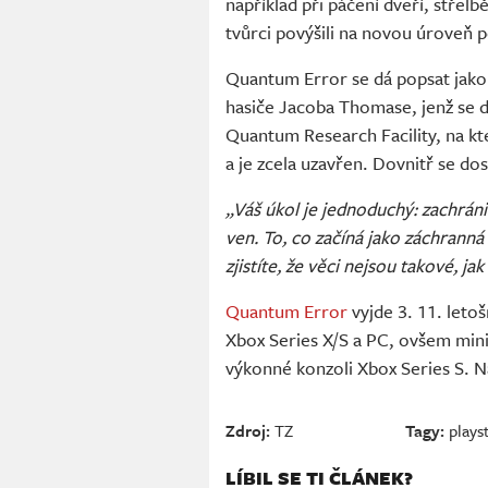
například při páčení dveří, stře
tvůrci povýšili na novou úroveň
Quantum Error se dá popsat jak
hasiče Jacoba Thomase, jenž se 
Quantum Research Facility, na kt
a je zcela uzavřen. Dovnitř se 
„Váš úkol je jednoduchý: zachráni
ven. To, co začíná jako záchranná
zjistíte, že věci nejsou takové, jak
Quantum Error
vyjde 3. 11. leto
Xbox Series X/S a PC, ovšem min
výkonné konzoli Xbox Series S. N
Zdroj:
TZ
Tagy:
plays
LÍBIL SE TI ČLÁNEK?