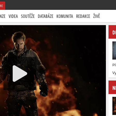
RE
NZE
VIDEA
SOUTĚŽE
DATABÁZE
KOMUNITA
REDAKCE
ŽIVĚ
D
P
Vy
N