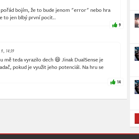
ak pořád bojím, že to bude jenom "error" nebo hra
je to jen blbý první pocit..
9
 9., 14:39
u mě teda vyrazilo dech 😆 Jinak DualSense je
dač, pokud je využit jeho potenciál. Na hru se
14