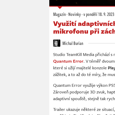
Magazín
·
Novinky
·
v pondělí
18. 9. 2023
Využití adaptivníc
mikrofonu při zác
Michal Burian
Studio TeamKill Media přichází s
Quantum Error
. V téměř dvoum
které si užijí majitelé konzole
Pla
zážitek, a to až do té míry, že mus
Quantum Error využije výkon PS
Zároveň podporuje 3D zvuk, hapt
adaptivní spouště, stejně tak ryc
Trailer ukazuje některé ze situac