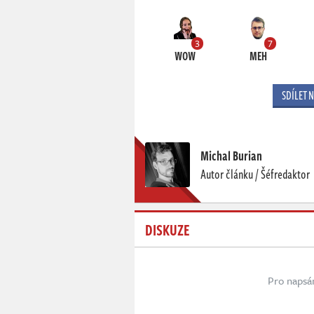
3
7
WOW
MEH
SDÍLET 
Michal Burian
Autor článku / Šéfredaktor
DISKUZE
Pro napsá