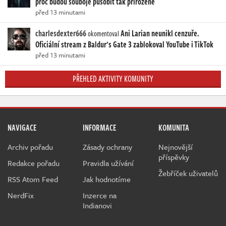
proč budou souboje působit tak přirozeně
před 13 minutami
charlesdexter666
Ani Larian neunikl cenzuře.
okomentoval
Oficiální stream z Baldur's Gate 3 zablokoval YouTube i TikTok
před 13 minutami
PŘEHLED AKTIVITY KOMUNITY
NAVIGACE
INFORMACE
KOMUNITA
Archiv pořadu
Zásady ochrany
Nejnovější
příspěvky
Redakce pořadu
Pravidla užívání
Žebříček uživatelů
RSS Atom Feed
Jak hodnotíme
NerdFix
Inzerce na
Indianovi