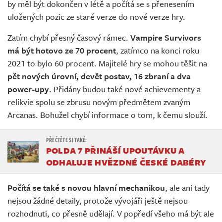
by měl být dokončen v létě a počítá se s přenesením
uložených pozic ze staré verze do nové verze hry.
Zatím chybí přesný časový rámec.
Vampire Survivors
má být hotovo ze 70 procent
, zatímco na konci roku
2021 to bylo 60 procent. Majitelé hry se mohou těšit na
pět nových úrovní, devět postav, 16 zbraní a dva
power-upy
. Přidány budou také nové achievementy a
relikvie spolu se zbrusu novým předmětem zvaným
Arcanas. Bohužel chybí informace o tom, k čemu slouží.
POLDA 7 PŘINÁŠÍ UPOUTÁVKU A
ODHALUJE HVĚZDNÉ ČESKÉ DABÉRY
Počítá se také s novou hlavní mechanikou
, ale ani tady
nejsou žádné detaily, protože vývojáři ještě nejsou
rozhodnuti, co přesně udělají. V popředí všeho má být ale