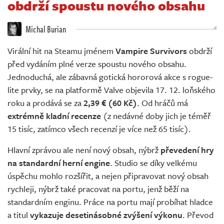
obdrží spoustu nového obsahu
Živě
Michal Burian
Virální hit na Steamu jménem
Vampire Survivors
obdrží
před vydáním plné verze spoustu nového obsahu.
Jednoduchá, ale zábavná gotická hororová akce s rogue-
lite prvky, se na platformě Valve objevila 17. 12. loňského
roku a prodává se za
2,39 € (60 Kč)
. Od hráčů má
extrémně kladní recenze
(z nedávné doby jich je téměř
15 tisíc, zatímco všech recenzí je více než 65 tisíc).
Hlavní zprávou ale není nový obsah, nýbrž
převedení hry
na standardní herní engine
. Studio se díky velkému
úspěchu mohlo rozšířit, a nejen připravovat nový obsah
rychleji, nýbrž také pracovat na portu, jenž běží na
standardním enginu. Práce na portu mají probíhat hladce
a titul
vykazuje desetinásobné zvýšení výkonu
. Převod