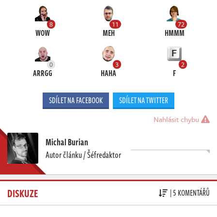
8
11
72
WOW
MEH
HMMM
0
3
2
ARRGG
HAHA
F
SDÍLET NA FACEBOOK
SDÍLET NA TWITTER
Nahlásit chybu
Michal Burian
Autor článku / Šéfredaktor
DISKUZE
| 5 KOMENTÁŘŮ