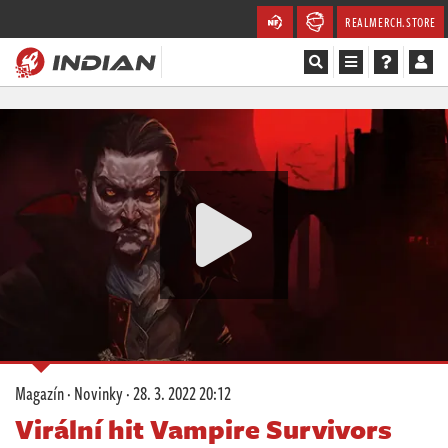
REALMERCH.STORE
Magazín
Recenze
Videa
Soutěže
Databáze
Komunita
Magazín
·
Novinky
·
28. 3. 2022 20:12
Redakce
Virální hit Vampire Survivors