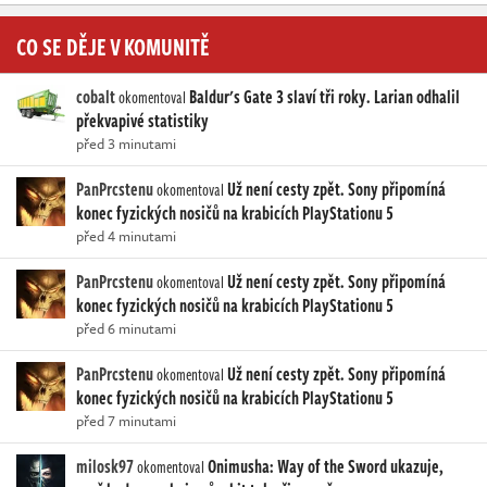
CO SE DĚJE V KOMUNITĚ
cobalt
Baldur's Gate 3 slaví tři roky. Larian odhalil
okomentoval
překvapivé statistiky
před 3 minutami
PanPrcstenu
Už není cesty zpět. Sony připomíná
okomentoval
konec fyzických nosičů na krabicích PlayStationu 5
před 4 minutami
PanPrcstenu
Už není cesty zpět. Sony připomíná
okomentoval
konec fyzických nosičů na krabicích PlayStationu 5
před 6 minutami
PanPrcstenu
Už není cesty zpět. Sony připomíná
okomentoval
konec fyzických nosičů na krabicích PlayStationu 5
před 7 minutami
milosk97
Onimusha: Way of the Sword ukazuje,
okomentoval