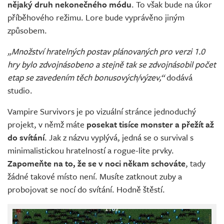
nějaký druh nekonečného módu
. To však bude na úkor
příběhového režimu. Lore bude vyprávěno jiným
způsobem.
„Množství hratelných postav plánovaných pro verzi 1.0
hry bylo zdvojnásobeno a stejně tak se zdvojnásobil počet
etap se zavedením těch bonusových/výzev,“
dodává
studio.
Vampire Survivors je po vizuální stránce jednoduchý
projekt, v němž máte
posekat tisíce monster a přežít až
do svítání
. Jak z názvu vyplývá, jedná se o survival s
minimalistickou hratelností a rogue-lite prvky.
Zapomeňte na to, že se v noci někam schováte
, tady
žádné takové místo není. Musíte zatknout zuby a
probojovat se nocí do svítání. Hodně štěstí.