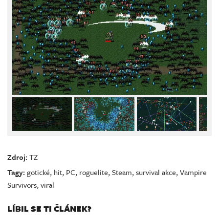
Zdroj:
TZ
Tagy:
gotické
,
hit
,
PC
,
roguelite
,
Steam
,
survival akce
,
Vampire
Survivors
,
viral
LÍBIL SE TI ČLÁNEK?