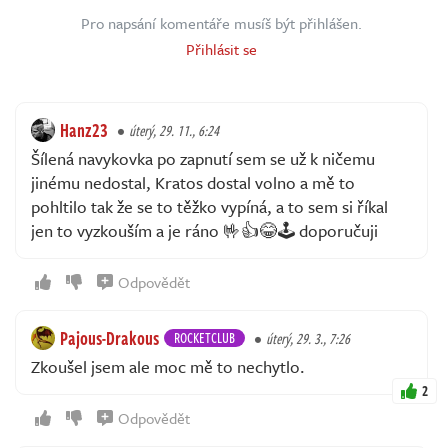
Pro napsání komentáře musíš být přihlášen.
Přihlásit se
Hanz23
úterý, 29. 11., 6:24
Šílená navykovka po zapnutí sem se už k ničemu
jinému nedostal, Kratos dostal volno a mě to
pohltilo tak že se to těžko vypíná, a to sem si říkal
jen to vyzkouším a je ráno 🤟👍😂🕹️ doporučuji
Odpovědět
Pajous-Drakous
ROCKETCLUB
úterý, 29. 3., 7:26
Zkoušel jsem ale moc mě to nechytlo.
2
Odpovědět