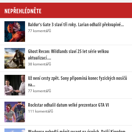
NEPŘEHLÉDNĚTE
Baldur's Gate 3 slaví tři roky. Larian odhalil překvapivé…
77 komentářů
Ghost Recon: Wildlands slaví 25 let série velkou
aktualizací.…
38 komentářů
Už není cesty zpět. Sony připomíná konec fyzických nosičů
na…
77 komentářů
Rockstar odhalil datum velké prezentace GTA VI
111 komentářů
Warhorse nehodlá měnit recept na úspěch. Další Kingdom