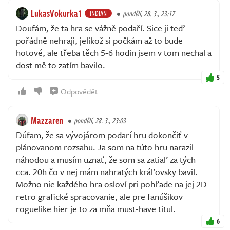
LukasVokurka1
INDIAN
pondělí, 28. 3., 23:17
Doufám, že ta hra se vážně podaří. Sice ji teď
pořádně nehraji, jelikož si počkám až to bude
hotové, ale třeba těch 5-6 hodin jsem v tom nechal a
dost mě to zatím bavilo.
5
Odpovědět
Mazzaren
pondělí, 28. 3., 23:03
Dúfam, že sa vývojárom podarí hru dokončiť v
plánovanom rozsahu. Ja som na túto hru narazil
náhodou a musím uznať, že som sa zatiaľ za tých
cca. 20h čo v nej mám nahratých kráľovsky bavil.
Možno nie každého hra osloví pri pohľade na jej 2D
retro grafické spracovanie, ale pre fanúšikov
roguelike hier je to za mňa must-have titul.
6