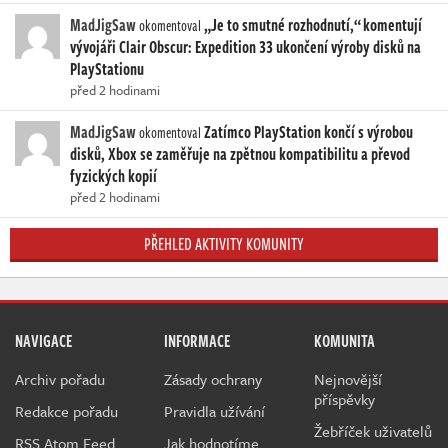
MadJigSaw
„Je to smutné rozhodnutí,“ komentují
okomentoval
vývojáři Clair Obscur: Expedition 33 ukončení výroby disků na
PlayStationu
před 2 hodinami
MadJigSaw
Zatímco PlayStation končí s výrobou
okomentoval
disků, Xbox se zaměřuje na zpětnou kompatibilitu a převod
fyzických kopií
před 2 hodinami
PŘEHLED AKTIVITY KOMUNITY
NAVIGACE
INFORMACE
KOMUNITA
Archiv pořadu
Zásady ochrany
Nejnovější
příspěvky
Redakce pořadu
Pravidla užívání
Žebříček uživatelů
RSS Atom Feed
Jak hodnotíme