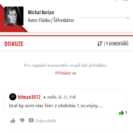
Michal Burian
Autor článku / Šéfredaktor
DISKUZE
| 9 KOMENTÁŘŮ
Pro napsání komentáře musíš být přihlášen.
Přihlásit se
hitman3012
neděle, 26. 12., 9:48
bral by som viac hier z obdobia 1.sv.vojny....
1
Odpovědět