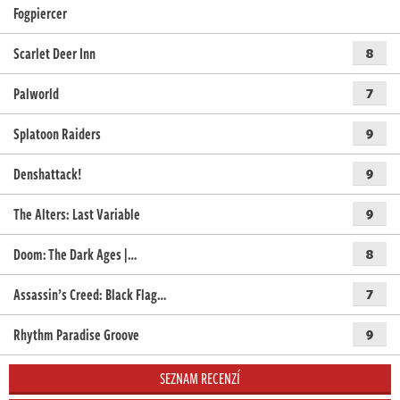
Fogpiercer
Scarlet Deer Inn
8
Palworld
7
Splatoon Raiders
9
Denshattack!
9
The Alters: Last Variable
9
Doom: The Dark Ages |…
8
Assassin’s Creed: Black Flag…
7
Rhythm Paradise Groove
9
SEZNAM RECENZÍ