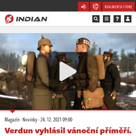
REALMERCH.STORE
Magazín
Recenze
Videa
Soutěže
Databáze
Komunita
Magazín
·
Novinky
·
24. 12. 2021 09:00
Redakce
Verdun vyhlásil vánoční příměří.