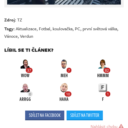
Zdroj:
TZ
Tagy:
Aktualizace
,
Fotbal
,
koulovačka
,
PC
,
první světová válka
,
Vánoce
,
Verdun
LÍBIL SE TI ČLÁNEK?
37
7
82
WOW
MEH
HMMM
0
10
1
ARRGG
HAHA
F
SDÍLET NA FACEBOOK
SDÍLET NA TWITTER
Nahlásit chybu