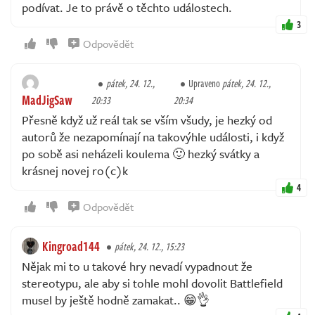
podívat. Je to právě o těchto událostech.
3
Odpovědět
pátek, 24. 12.,
Upraveno
pátek, 24. 12.,
MadJigSaw
20:33
20:34
Přesně když už reál tak se vším všudy, je hezký od
autorů že nezapomínají na takovýhle události, i když
po sobě asi neházeli koulema 🙂 hezký svátky a
krásnej novej ro(c)k
4
Odpovědět
Kingroad144
pátek, 24. 12., 15:23
Nějak mi to u takové hry nevadí vypadnout že
stereotypu, ale aby si tohle mohl dovolit Battlefield
musel by ještě hodně zamakat.. 😁👌