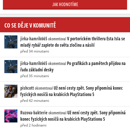
JAK HODNOTÍME
CO SE DĚJE V KOMUNITĚ
jirka-hamrik665
V portorickém thrilleru Esta Isla se
okomentoval
mladý rybář zaplete do světa zločinu a násilí
před 34 minutami
jirka-hamrik665
Po grafikách a pamětech přijdou na
okomentoval
řadu základní desky
před 35 minutami
pishcott
Už není cesty zpět. Sony připomíná konec
okomentoval
fyzických nosičů na krabicích PlayStationu 5
před 42 minutami
Ruzova-bakterie
Už není cesty zpět. Sony připomíná
okomentoval
konec fyzických nosičů na krabicích PlayStationu 5
před 2 hodinami