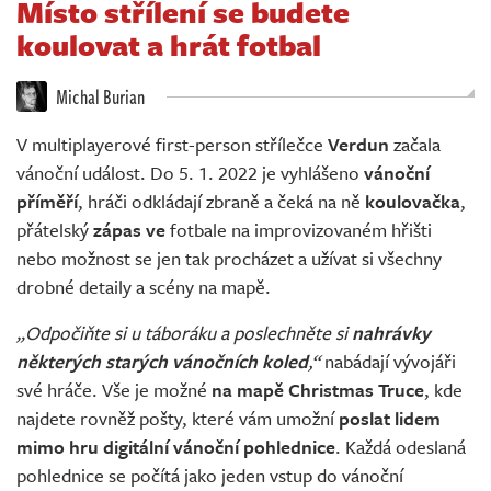
Místo střílení se budete
Živě
koulovat a hrát fotbal
Michal Burian
V multiplayerové first-person střílečce
Verdun
začala
vánoční událost. Do 5. 1. 2022 je vyhlášeno
vánoční
příměří
, hráči odkládají zbraně a čeká na ně
koulovačka
,
přátelský
zápas ve
fotbale na improvizovaném hřišti
nebo možnost se jen tak procházet a užívat si všechny
drobné detaily a scény na mapě.
„Odpočiňte si u táboráku a poslechněte si
nahrávky
některých starých vánočních koled
,“
nabádají vývojáři
své hráče. Vše je možné
na mapě Christmas Truce
, kde
najdete rovněž pošty, které vám umožní
poslat lidem
mimo hru digitální vánoční pohlednice
. Každá odeslaná
pohlednice se počítá jako jeden vstup do vánoční