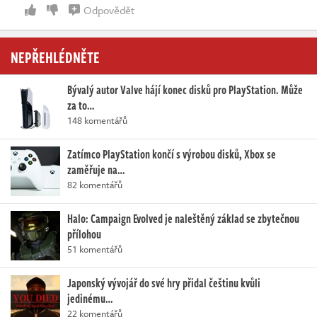
Odpovědět
NEPŘEHLÉDNĚTE
Bývalý autor Valve hájí konec disků pro PlayStation. Může
za to…
148 komentářů
Zatímco PlayStation končí s výrobou disků, Xbox se
zaměřuje na…
82 komentářů
Halo: Campaign Evolved je naleštěný základ se zbytečnou
přílohou
51 komentářů
Japonský vývojář do své hry přidal češtinu kvůli
jedinému…
22 komentářů