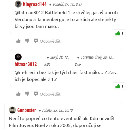
Kingroad144
pondělí, 27. 12., 8:37
@hitman3012 Battlefield 1 je skvělej, jasný oproti
Verdunu a Tannenbergu je to arkáda ale stejně ty
bitvy jsou tam maso..
1
Odpovědět
úterý, 28. 12.,
Upraveno
úterý, 28. 12.,
hitman3012
8:06
8:06
@m-hrecin bez tak je tých hier fakt málo... Z 2.sv.
ich je kopec ale z 1.?
1
Odpovědět
Gunbuster
sobota, 25. 12., 10:10
Není to poprvé co tento event udělali. Kdo neviděl
Film Joyeux Noel z roku 2005, doporučuji se