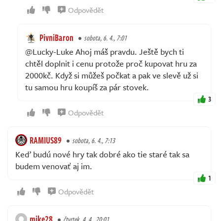
Odpovědět
PivniBaron
sobota, 6. 4., 7:01
@Lucky-Luke Ahoj máš pravdu. Ještě bych ti
chtěl doplnit i cenu protože proč kupovat hru za
2000kč. Když si můžeš počkat a pak ve slevě už si
tu samou hru koupíš za pár stovek.
3
Odpovědět
RAMIUS89
sobota, 6. 4., 7:13
Keď budú nové hry tak dobré ako tie staré tak sa
budem venovať aj im.
1
Odpovědět
mike28
čtvrtek, 4. 4., 20:01