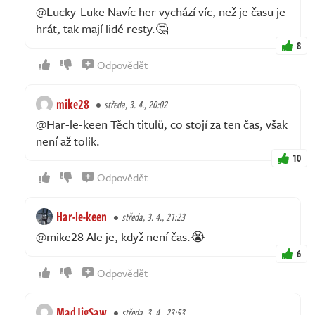
@Lucky-Luke Navíc her vychází víc, než je času je
hrát, tak mají lidé resty.🤔
8
Odpovědět
mike28
středa, 3. 4., 20:02
@Har-le-keen Těch titulů, co stojí za ten čas, však
není až tolik.
10
Odpovědět
Har-le-keen
středa, 3. 4., 21:23
@mike28 Ale je, když není čas.😭
6
Odpovědět
MadJigSaw
středa, 3. 4., 23:53