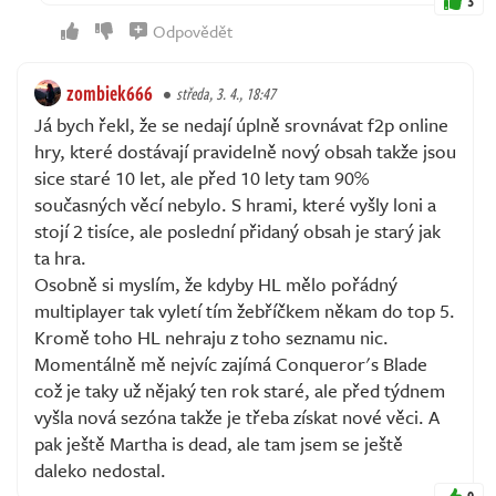
3
Odpovědět
zombiek666
středa, 3. 4., 18:47
Já bych řekl, že se nedají úplně srovnávat f2p online
hry, které dostávají pravidelně nový obsah takže jsou
sice staré 10 let, ale před 10 lety tam 90%
současných věcí nebylo. S hrami, které vyšly loni a
stojí 2 tisíce, ale poslední přidaný obsah je starý jak
ta hra.
Osobně si myslím, že kdyby HL mělo pořádný
multiplayer tak vyletí tím žebříčkem někam do top 5.
Kromě toho HL nehraju z toho seznamu nic.
Momentálně mě nejvíc zajímá Conqueror's Blade
což je taky už nějaký ten rok staré, ale před týdnem
vyšla nová sezóna takže je třeba získat nové věci. A
pak ještě Martha is dead, ale tam jsem se ještě
daleko nedostal.