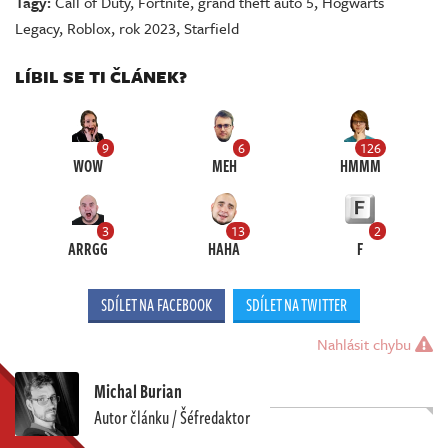
Tagy:
Call of Duty
,
Fortnite
,
grand theft auto 5
,
Hogwarts
Legacy
,
Roblox
,
rok 2023
,
Starfield
LÍBIL SE TI ČLÁNEK?
9
6
126
WOW
MEH
HMMM
3
13
2
ARRGG
HAHA
F
SDÍLET NA FACEBOOK
SDÍLET NA TWITTER
Nahlásit chybu
Michal Burian
Autor článku / Šéfredaktor