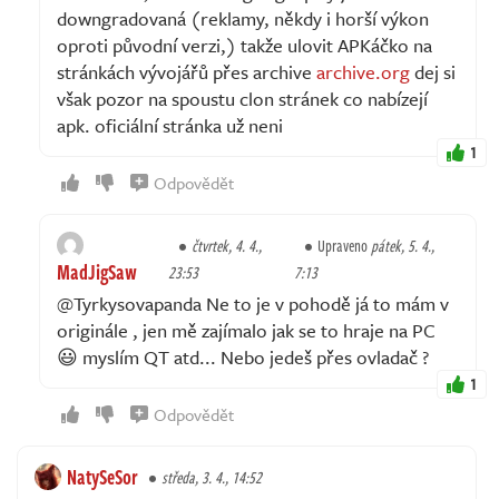
downgradovaná (reklamy, někdy i horší výkon
oproti původní verzi,) takže ulovit APKáčko na
stránkách vývojářů přes archive
archive.org
dej si
však pozor na spoustu clon stránek co nabízejí
apk. oficiální stránka už neni
1
Odpovědět
čtvrtek, 4. 4.,
Upraveno
pátek, 5. 4.,
MadJigSaw
23:53
7:13
@Tyrkysovapanda Ne to je v pohodě já to mám v
originále , jen mě zajímalo jak se to hraje na PC
😃 myslím QT atd... Nebo jedeš přes ovladač ?
1
Odpovědět
NatySeSor
středa, 3. 4., 14:52