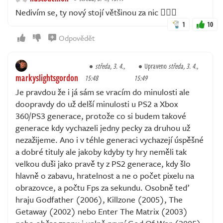
Nedivím se, ty nový stojí většinou za nic 🤷🏼‍♀️
1
10
Odpovědět
středa, 3. 4.,
Upraveno
středa, 3. 4.,
markyslightsgordon
15:48
15:49
Je pravdou že i já sám se vracím do minulosti ale
doopravdy do už delší minulosti u PS2 a Xbox
360/PS3 generace, protože co si budem takové
generace kdy vychazeli jedny pecky za druhou už
nezažijeme. Ano i v téhle generaci vychazejí úspěšné
a dobré tituly ale jakoby kdyby ty hry neměli tak
velkou duši jako pravě ty z PS2 generace, kdy šlo
hlavně o zabavu, hratelnost a ne o počet pixelu na
obrazovce, a počtu Fps za sekundu. Osobně teď
hraju Godfather (2006), Killzone (2005), The
Getaway (2002) nebo Enter The Matrix (2003)