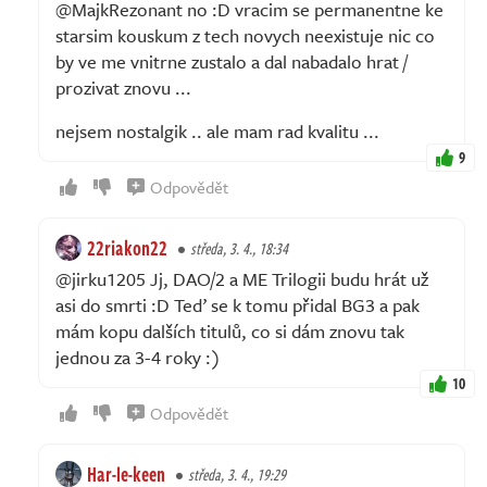
@MajkRezonant no :D vracim se permanentne ke
starsim kouskum z tech novych neexistuje nic co
by ve me vnitrne zustalo a dal nabadalo hrat /
prozivat znovu ...
nejsem nostalgik .. ale mam rad kvalitu ...
9
Odpovědět
22riakon22
středa, 3. 4., 18:34
@jirku1205 Jj, DAO/2 a ME Trilogii budu hrát už
asi do smrti :D Teď se k tomu přidal BG3 a pak
mám kopu dalších titulů, co si dám znovu tak
jednou za 3-4 roky :)
10
Odpovědět
Har-le-keen
středa, 3. 4., 19:29