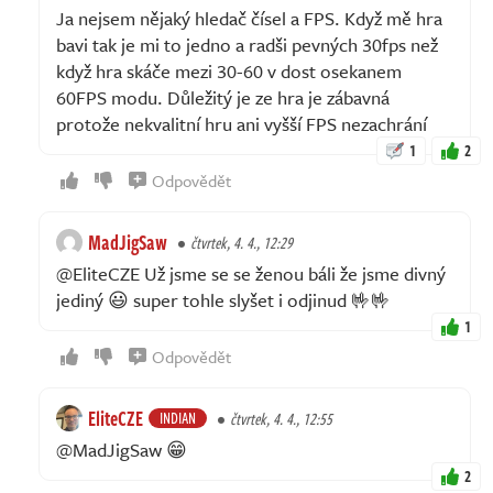
Ja nejsem nějaký hledač čísel a FPS. Když mě hra
bavi tak je mi to jedno a radši pevných 30fps než
když hra skáče mezi 30-60 v dost osekanem
60FPS modu. Důležitý je ze hra je zábavná
protože nekvalitní hru ani vyšší FPS nezachrání
1
2
Odpovědět
MadJigSaw
čtvrtek, 4. 4., 12:29
@EliteCZE Už jsme se se ženou báli že jsme divný
jediný 😃 super tohle slyšet i odjinud 🤟🤟
1
Odpovědět
EliteCZE
INDIAN
čtvrtek, 4. 4., 12:55
@MadJigSaw 😁
2