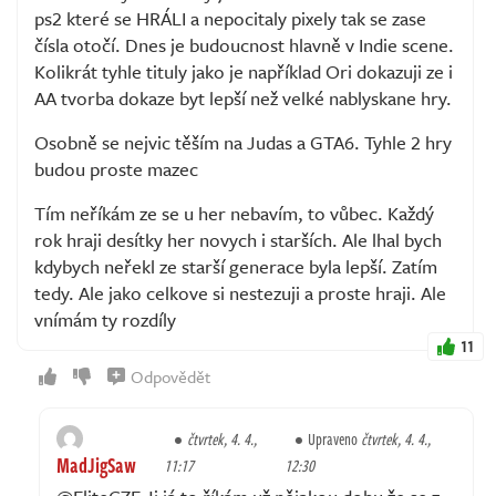
ps2 které se HRÁLI a nepocitaly pixely tak se zase
čísla otočí. Dnes je budoucnost hlavně v Indie scene.
Kolikrát tyhle tituly jako je například Ori dokazuji ze i
AA tvorba dokaze byt lepší než velké nablyskane hry.
Osobně se nejvic těším na Judas a GTA6. Tyhle 2 hry
budou proste mazec
Tím neříkám ze se u her nebavím, to vůbec. Každý
rok hraji desítky her novych i starších. Ale lhal bych
kdybych neřekl ze starší generace byla lepší. Zatím
tedy. Ale jako celkove si nestezuji a proste hraji. Ale
vnímám ty rozdíly
11
Odpovědět
čtvrtek, 4. 4.,
Upraveno
čtvrtek, 4. 4.,
MadJigSaw
11:17
12:30