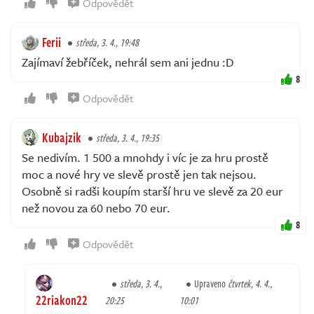
Odpovědět
Ferii
středa, 3. 4., 19:48
Zajímaví žebříček, nehrál sem ani jednu :D
8
Odpovědět
Kubajzik
středa, 3. 4., 19:35
Se nedivím. 1 500 a mnohdy i víc je za hru prostě
moc a nové hry ve slevě prostě jen tak nejsou.
Osobně si radši koupím starší hru ve slevě za 20 eur
než novou za 60 nebo 70 eur.
8
Odpovědět
středa, 3. 4.,
Upraveno
čtvrtek, 4. 4.,
22riakon22
20:25
10:01