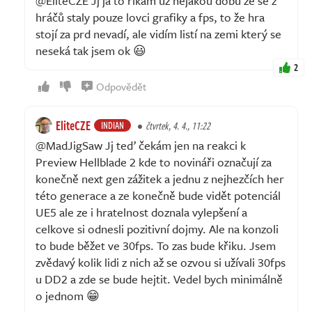
@EliteCZE Jj já to říkám už nějakou dobu že se z
hráčů staly pouze lovci grafiky a fps, to že hra
stojí za prd nevadí, ale vidím listí na zemi který se
neseká tak jsem ok 😃
2
Odpovědět
EliteCZE
INDIAN
čtvrtek, 4. 4., 11:22
@MadJigSaw Jj teď čekám jen na reakci k
Preview Hellblade 2 kde to novináři označují za
konečně next gen zážitek a jednu z nejhezčích her
této generace a ze konečně bude vidět potenciál
UE5 ale ze i hratelnost doznala vylepšení a
celkove si odnesli pozitivní dojmy. Ale na konzoli
to bude běžet ve 30fps. To zas bude křiku. Jsem
zvědavý kolik lidi z nich až se ozvou si užívali 30fps
u DD2 a zde se bude hejtit. Vedel bych minimálně
o jednom 😁