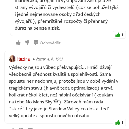
markeťáků, arogantní vystupování zástupců ze
strany vývojářů či vydavatelů (což se bohužel týká
i jedné nejmenované osoby z řad českých
vývojářů), přemrštěné rozpočty či přehnaný
důraz na peníze a zisk.
1
Odpovědět
Ituzina
čtvrtek, 4. 4., 15:07
Výsledky nejsou vůbec překvapující... Hráči dávají
všeobecně přednost kvalitě a spolehlivosti. Sama
spoustu her nedohraju, protože jsou v době vydání v
tragickém stavu (hlavně teda optimalizace) a trvá
kolikrát několik let, než náplní očekávání (koukám
na tebe No Mans Sky 🙈). Zároveň mám ráda
"staré" hry jako je Stardew Valley co dostal teď
velký update a spoustu nového obsahu.
1