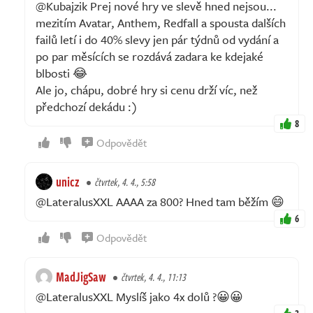
@Kubajzik Prej nové hry ve slevě hned nejsou...
mezitím Avatar, Anthem, Redfall a spousta dalších
failů letí i do 40% slevy jen pár týdnů od vydání a
po par měsících se rozdává zadara ke kdejaké
blbosti 😂
Ale jo, chápu, dobré hry si cenu drží víc, než
předchozí dekádu :)
8
Odpovědět
unicz
čtvrtek, 4. 4., 5:58
@LateralusXXL AAAA za 800? Hned tam běžím 😄
6
Odpovědět
MadJigSaw
čtvrtek, 4. 4., 11:13
@LateralusXXL Myslíš jako 4x dolů ?😀😀