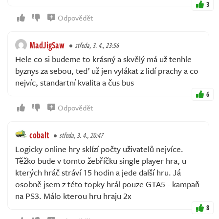
3
Odpovědět
MadJigSaw
středa, 3. 4., 23:56
Hele co si budeme to krásný a skvělý má už tenhle
byznys za sebou, teď už jen vylákat z lidí prachy a co
nejvíc, standartní kvalita a čus bus
6
Odpovědět
cobalt
středa, 3. 4., 20:47
Logicky online hry sklízí počty uživatelů nejvíce.
Těžko bude v tomto žebříčku single player hra, u
kterých hráč stráví 15 hodin a jede další hru. Já
osobně jsem z této topky hrál pouze GTA5 - kampaň
na PS3. Málo kterou hru hraju 2x
8