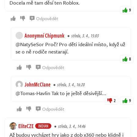
Docela mě tam děsí ten Roblox.
9
Odpovědět
Anonymní Chipmunk
středa, 3. 4., 15:03
@NatySeSor Proč? Pro děti ideální místo, když už
se o ně rodiče nestarají.
8
Odpovědět
JohnMcClane
středa, 3. 4., 16:20
@Tomas-Havlin Tak to je ještě děsivější...
2
9
Odpovědět
EliteCZE
INDIAN
středa, 3. 4., 14:46
Až budou vycházet hry jako z dob x360 nebo klidně i