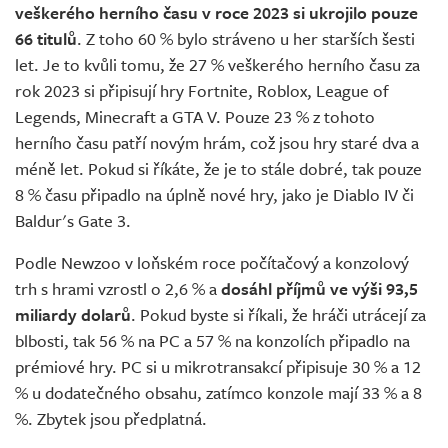
veškerého herního času v roce 2023 si ukrojilo pouze
66 titulů
. Z toho 60 % bylo stráveno u her starších šesti
let. Je to kvůli tomu, že 27 % veškerého herního času za
rok 2023 si připisují hry Fortnite, Roblox, League of
Legends, Minecraft a GTA V. Pouze 23 % z tohoto
herního času patří novým hrám, což jsou hry staré dva a
méně let. Pokud si říkáte, že je to stále dobré, tak pouze
8 % času připadlo na úplně nové hry, jako je Diablo IV či
Baldur's Gate 3.
Podle Newzoo v loňském roce počítačový a konzolový
trh s hrami vzrostl o 2,6 % a
dosáhl příjmů ve výši 93,5
miliardy dolarů
. Pokud byste si říkali, že hráči utrácejí za
blbosti, tak 56 % na PC a 57 % na konzolích připadlo na
prémiové hry. PC si u mikrotransakcí připisuje 30 % a 12
% u dodatečného obsahu, zatímco konzole mají 33 % a 8
%. Zbytek jsou předplatná.