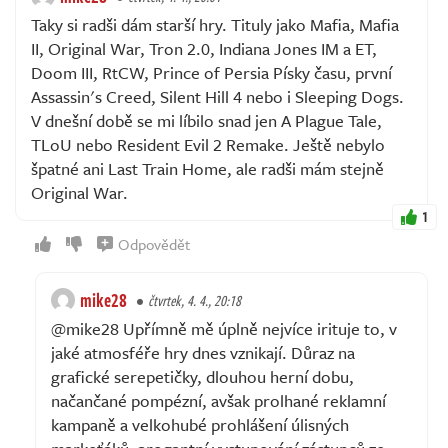
Taky si radši dám starší hry. Tituly jako Mafia, Mafia
II, Original War, Tron 2.0, Indiana Jones IM a ET,
Doom III, RtCW, Prince of Persia Písky času, první
Assassin's Creed, Silent Hill 4 nebo i Sleeping Dogs.
V dnešní době se mi líbilo snad jen A Plague Tale,
TLoU nebo Resident Evil 2 Remake. Ještě nebylo
špatné ani Last Train Home, ale radši mám stejně
Original War.
1
Odpovědět
mike28
čtvrtek, 4. 4., 20:18
@mike28 Upřímně mě úplně nejvíce irituje to, v
jaké atmosféře hry dnes vznikají. Důraz na
grafické serepetičky, dlouhou herní dobu,
načančané pompézní, avšak prolhané reklamní
kampaně a velkohubé prohlášení úlisných