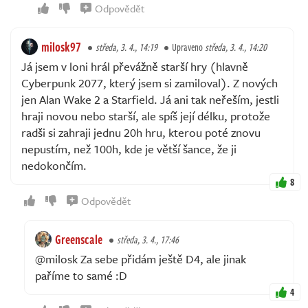
Odpovědět
milosk97
středa, 3. 4., 14:19
Upraveno
středa, 3. 4., 14:20
Já jsem v loni hrál převážně starší hry (hlavně
Cyberpunk 2077, který jsem si zamiloval). Z nových
jen Alan Wake 2 a Starfield. Já ani tak neřeším, jestli
hraji novou nebo starší, ale spíš její délku, protože
radši si zahraji jednu 20h hru, kterou poté znovu
nepustím, než 100h, kde je větší šance, že ji
nedokončím.
8
Odpovědět
Greenscale
středa, 3. 4., 17:46
@milosk Za sebe přidám ještě D4, ale jinak
paříme to samé :D
4