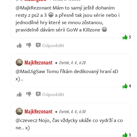
@MajkRezonant Mám to samý ještě dohanim
resty z ps2 a 3 😀 a přesně tak jsou série nebo i
jednodílné hry které se mnou zůstanou,
pravidelně dávám sérii GoW a Killzone 😀
5
Odpovědět
MajkRezonant
čtvrtek, 4. 4., 6:28
@MadJigSaw Tomu říkám dedikovaný hraní xD
x)..
4
Odpovědět
MajkRezonant
čtvrtek, 4. 4., 6:30
@czevecz Nojo, čas vždycky ukáže co vydrží a co
ne.. x)
5