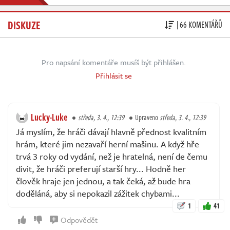
DISKUZE
| 66 KOMENTÁŘŮ
Pro napsání komentáře musíš být přihlášen.
Přihlásit se
Lucky-Luke
středa, 3. 4., 12:39
Upraveno
středa, 3. 4., 12:39
Já myslím, že hráči dávají hlavně přednost kvalitním
hrám, které jim nezavaří herní mašinu. A když hře
trvá 3 roky od vydání, než je hratelná, není de čemu
divit, že hráči preferují starší hry... Hodně her
člověk hraje jen jednou, a tak čeká, až bude hra
doděláná, aby si nepokazil zážitek chybami...
1
41
Odpovědět