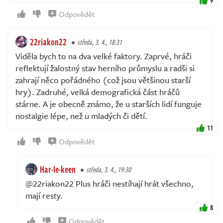
9
Odpovědět
22riakon22
středa, 3. 4., 18:31
Viděla bych to na dva velké faktory. Zaprvé, hráči
reflektují žalostný stav herního průmyslu a radši si
zahrají něco pořádného (což jsou většinou starší
hry). Zadruhé, velká demografická část hráčů
stárne. A je obecně známo, že u starších lidí funguje
nostalgie lépe, než u mladých či dětí.
11
Odpovědět
Har-le-keen
středa, 3. 4., 19:30
@22riakon22 Plus hráči nestíhají hrát všechno,
mají resty.
8
Odpovědět