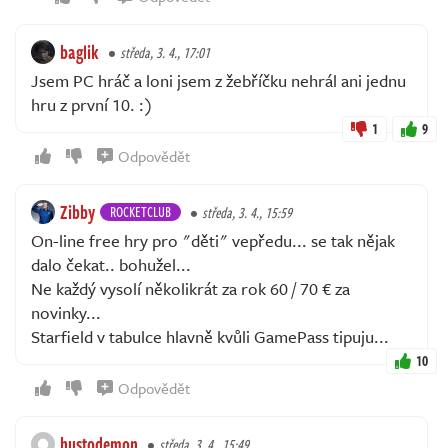
baglik
středa, 3. 4., 17:01
Jsem PC hráč a loni jsem z žebříčku nehrál ani jednu
hru z první 10. :)
1
9
Odpovědět
Zibby
ROCKETCLUB
středa, 3. 4., 15:59
On-line free hry pro "děti" vepředu... se tak nějak
dalo čekat.. bohužel...
Ne každý vysolí několikrát za rok 60 / 70 € za
novinky...
Starfield v tabulce hlavně kvůli GamePass tipuju...
10
Odpovědět
hustodemon
středa, 3. 4., 15:49