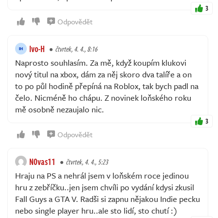
3
Odpovědět
Ivo-H
čtvrtek, 4. 4., 8:16
Naprosto souhlasím. Za mě, když koupím klukovi
nový titul na xbox, dám za něj skoro dva talíře a on
to po půl hodině přepíná na Roblox, tak bych padl na
čelo. Nicméně ho chápu. Z novinek loňského roku
mě osobně nezaujalo nic.
3
Odpovědět
N0vas11
čtvrtek, 4. 4., 5:23
Hraju na PS a nehrál jsem v loňském roce jedinou
hru z zebříčku..jen jsem chvíli po vydání kdysi zkusil
Fall Guys a GTA V. Radši si zapnu nějakou Indie pecku
nebo single player hru..ale sto lidí, sto chutí :)