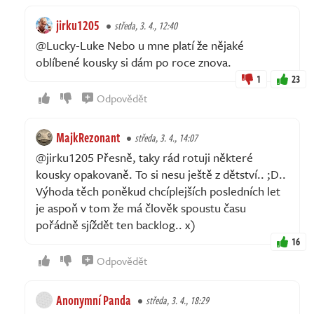
jirku1205
středa, 3. 4., 12:40
@Lucky-Luke Nebo u mne platí že nějaké
oblíbené kousky si dám po roce znova.
1
23
Odpovědět
MajkRezonant
středa, 3. 4., 14:07
@jirku1205 Přesně, taky rád rotuji některé
kousky opakovaně. To si nesu ještě z dětství.. ;D..
Výhoda těch poněkud chcíplejších posledních let
je aspoň v tom že má člověk spoustu času
pořádně sjíždět ten backlog.. x)
16
Odpovědět
Anonymní Panda
středa, 3. 4., 18:29