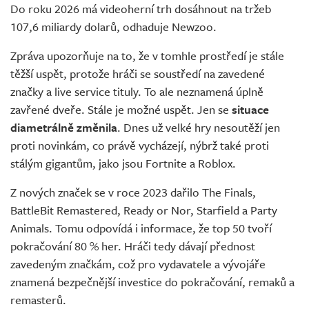
Do roku 2026 má videoherní trh dosáhnout na tržeb
107,6 miliardy dolarů, odhaduje Newzoo.
Zpráva upozorňuje na to, že v tomhle prostředí je stále
těžší uspět, protože hráči se soustředí na zavedené
značky a live service tituly. To ale neznamená úplně
zavřené dveře. Stále je možné uspět. Jen se
situace
diametrálně změnila
. Dnes už velké hry nesoutěží jen
proti novinkám, co právě vycházejí, nýbrž také proti
stálým gigantům, jako jsou Fortnite a Roblox.
Z nových značek se v roce 2023 dařilo The Finals,
BattleBit Remastered, Ready or Nor, Starfield a Party
Animals. Tomu odpovídá i informace, že top 50 tvoří
pokračování 80 % her. Hráči tedy dávají přednost
zavedeným značkám, což pro vydavatele a vývojáře
znamená bezpečnější investice do pokračování, remaků a
remasterů.