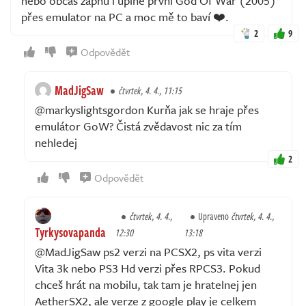
nebo občas zapnu i uplně první God Of War (2005)
přes emulator na PC a moc mě to baví ❤️.
2
9
Odpovědět
MadJigSaw
čtvrtek, 4. 4., 11:15
@markyslightsgordon Kurňa jak se hraje přes
emulátor GoW? Čistá zvědavost nic za tím
nehledej
2
Odpovědět
čtvrtek, 4. 4.,
Upraveno
čtvrtek, 4. 4.,
Tyrkysovapanda
12:30
13:18
@MadJigSaw ps2 verzi na PCSX2, ps vita verzi
Vita 3k nebo PS3 Hd verzi přes RPCS3. Pokud
chceš hrát na mobilu, tak tam je hratelnej jen
AetherSX2, ale verze z google play je celkem