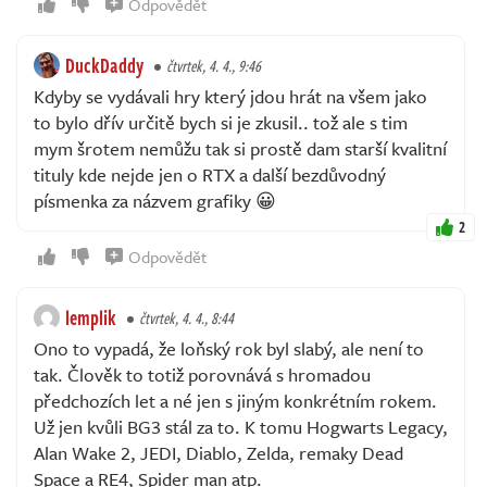
Odpovědět
DuckDaddy
čtvrtek, 4. 4., 9:46
Kdyby se vydávali hry který jdou hrát na všem jako
to bylo dřív určitě bych si je zkusil.. tož ale s tim
mym šrotem nemůžu tak si prostě dam starší kvalitní
tituly kde nejde jen o RTX a další bezdůvodný
písmenka za názvem grafiky 😀
2
Odpovědět
lemplik
čtvrtek, 4. 4., 8:44
Ono to vypadá, že loňský rok byl slabý, ale není to
tak. Člověk to totiž porovnává s hromadou
předchozích let a né jen s jiným konkrétním rokem.
Už jen kvůli BG3 stál za to. K tomu Hogwarts Legacy,
Alan Wake 2, JEDI, Diablo, Zelda, remaky Dead
Space a RE4, Spider man atp.