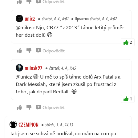
Odpovědět
unicz
čtvrtek, 4. 4., 6:01
Upraveno
čtvrtek, 4. 4., 6:02
@milosk Njn, CB77 "z 2013" táhne letitý průměr
her dost dolů 😄
2
Odpovědět
milosk97
čtvrtek, 4. 4., 9:45
@unicz 😀 U mě to spíš táhne dolů Arx Fatalis a
Dark Messiah, které jsem zkusil po frustraci z
toho, jak dopadl Redfall. 😀
1
Odpovědět
CZEMPION
středa, 3. 4., 14:13
Tak jsem se schválně podíval, co mám na compu