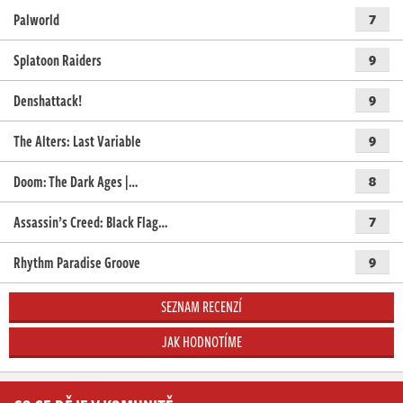
Palworld
7
Splatoon Raiders
9
Denshattack!
9
The Alters: Last Variable
9
Doom: The Dark Ages |…
8
Assassin’s Creed: Black Flag…
7
Rhythm Paradise Groove
9
SEZNAM RECENZÍ
JAK HODNOTÍME