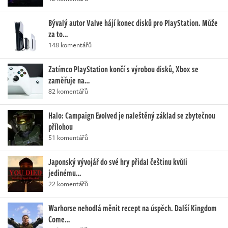
Bývalý autor Valve hájí konec disků pro PlayStation. Může
za to…
148 komentářů
Zatímco PlayStation končí s výrobou disků, Xbox se
zaměřuje na…
82 komentářů
Halo: Campaign Evolved je naleštěný základ se zbytečnou
přílohou
51 komentářů
Japonský vývojář do své hry přidal češtinu kvůli
jedinému…
22 komentářů
Warhorse nehodlá měnit recept na úspěch. Další Kingdom
Come…