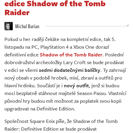
edice Shadow of the Tomb
Živě
Raider
Michal Burian
Pokud u her raději čekáte na kompletní edice, tak 5.
listopadu na PC, PlayStation 4 a Xbox One dorazí
definitivní edice
Shadow of the Tomb Raider
. Poslední
dobrodružství archeoložky Lary Croft se bude prodávat
v edici se všemi
sedmi dodatečnými balíčky
. Ty zahrnují
nový obsah v podobě hrobek, misí, zbraní a outfitů pro
hlavní hrdinku. Součástí je i
nový outfit
, jenž si budou
moci bezplatně stáhnout majitelé Season Passu. Vlastnící
původní hry budou mít možnost za poplatek svou kopii
upgradovat na Definitive Edition.
Společnost Square Enix píše, že Shadow of the Tomb
Raider: Definitive Edition se bude prodávat