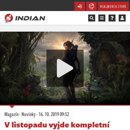
REALMERCH.STORE
Magazín
Recenze
Videa
Soutěže
Databáze
Komunita
Magazín
·
Novinky
·
16. 10. 2019 09:52
Redakce
V listopadu vyjde kompletní