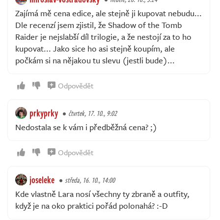
Zajímá mě cena edice, ale stejně ji kupovat nebudu...
Dle recenzí jsem zjistil, že Shadow of the Tomb
Raider je nejslabší díl trilogie, a že nestojí za to ho
kupovat... Jako sice ho asi stejně koupím, ale
počkám si na nějakou tu slevu (jestli bude)...
Odpovědět
prkyprky
čtvrtek, 17. 10., 9:02
Nedostala se k vám i předběžná cena? ;)
Odpovědět
joseleke
středa, 16. 10., 14:00
Kde vlastně Lara nosí všechny ty zbraně a outfity,
když je na oko praktici pořád polonahá? :-D