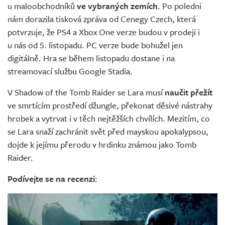
u maloobchodníků
ve vybraných zemích
. Po poledni
nám dorazila tisková zpráva od Cenegy Czech, která
potvrzuje, že PS4 a Xbox One verze budou v prodeji i
u nás od 5. listopadu. PC verze bude bohužel jen
digitálně. Hra se během listopadu dostane i na
streamovací službu Google Stadia.
V Shadow of the Tomb Raider se Lara musí
naučit přežít
ve smrtícím prostředí džungle, překonat děsivé nástrahy
hrobek a vytrvat i v těch nejtěžších chvílích. Mezitím, co
se Lara snaží zachránit svět před mayskou apokalypsou,
dojde k jejímu přerodu v hrdinku známou jako Tomb
Raider.
Podívejte se na recenzi
: