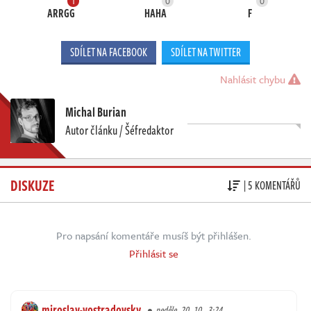
1
0
0
ARRGG
HAHA
F
SDÍLET NA FACEBOOK
SDÍLET NA TWITTER
Nahlásit chybu
Michal Burian
Autor článku / Šéfredaktor
DISKUZE
| 5 KOMENTÁŘŮ
Pro napsání komentáře musíš být přihlášen.
Přihlásit se
miroslav-vostradovsky
neděle, 20. 10., 3:24