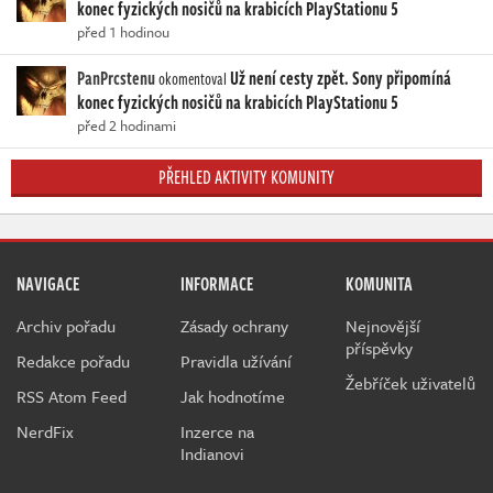
konec fyzických nosičů na krabicích PlayStationu 5
před 1 hodinou
PanPrcstenu
Už není cesty zpět. Sony připomíná
okomentoval
konec fyzických nosičů na krabicích PlayStationu 5
před 2 hodinami
PŘEHLED AKTIVITY KOMUNITY
NAVIGACE
INFORMACE
KOMUNITA
Archiv pořadu
Zásady ochrany
Nejnovější
příspěvky
Redakce pořadu
Pravidla užívání
Žebříček uživatelů
RSS Atom Feed
Jak hodnotíme
NerdFix
Inzerce na
Indianovi