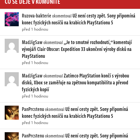
CO SE DĚJE V KOMUNITĚ
Ruzova-bakterie
Už není cesty zpět. Sony připomíná
okomentoval
konec fyzických nosičů na krabicích PlayStationu 5
před 1 hodinou
MadJigSaw
„Je to smutné rozhodnutí,“ komentují
okomentoval
vývojáři Clair Obscur: Expedition 33 ukončení výroby disků na
PlayStationu
před 1 hodinou
MadJigSaw
Zatímco PlayStation končí s výrobou
okomentoval
disků, Xbox se zaměřuje na zpětnou kompatibilitu a převod
fyzických kopií
před 1 hodinou
PanPrcstenu
Už není cesty zpět. Sony připomíná
okomentoval
konec fyzických nosičů na krabicích PlayStationu 5
před 1 hodinou
PanPrcstenu
Už není cesty zpět. Sony připomíná
okomentoval