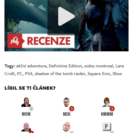
Tagy:
akční adventura
,
Definitive Edition
,
eidos montreal
,
Lara
Croft
,
PC
,
PS4
,
shadow of the tomb raider
,
Square Enix
,
Xbox
LÍBIL SE TI ČLÁNEK?
0
3
3
WOW
MEH
HMMM