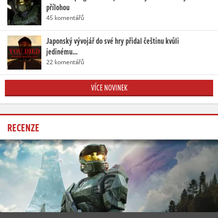
přílohou
45 komentářů
Japonský vývojář do své hry přidal češtinu kvůli
jedinému…
22 komentářů
VÍCE NOVINEK
RECENZE