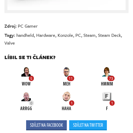
Zdroj:
PC Gamer
Tagy:
handheld
,
Hardware
,
Konzole
,
PC
,
Steam
,
Steam Deck
,
Valve
LÍBIL SE TI ČLÁNEK?
5
11
73
WOW
MEH
HMMM
0
1
1
ARRGG
HAHA
F
SDÍLET NA FACEBOOK
SDÍLET NA TWITTER