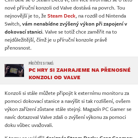
Živě
nové příruční konzoli od Valve dostává na povrch. Tou
nejnovější je to, že
Steam Deck
, na rozdíl od Nintenda
Switch,
vám nenabídne zvýšený výkon při zapojení v
dokovací stanici
. Valve se totiž chce zaměřit na to
nejdůležitější, čímž je u příruční konzole právě
přenosnost.
PC HRY SI ZAHRAJEME NA PŘENOSNÉ
KONZOLI OD VALVE
Konzoli si stále můžete připojit k externímu monitoru za
pomoci dokovací stanice a navýšit si tak rozlišení, ovšem
výkon zařízení zůstane stále stejný. Magazín PC Gamer se
navíc dotazoval Valve zdali o zvýšení výkonu za pomoci
doku vůbec uvažovali.
K tomu se vyjádřil
designér Steam Decku Greg Coomer
: