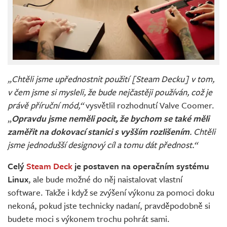
„Chtěli jsme upřednostnit použití [Steam Decku] v tom,
v čem jsme si mysleli, že bude nejčastěji používán, což je
právě příruční mód,“
vysvětlil rozhodnutí Valve Coomer.
„
Opravdu jsme neměli pocit, že bychom se také měli
zaměřit na dokovací stanici s vyšším rozlišením
. Chtěli
jsme jednodušší designový cíl a tomu dát přednost.“
Celý
Steam Deck
je postaven na operačním systému
Linux
, ale bude možné do něj naistalovat vlastní
software. Takže i když se zvýšení výkonu za pomoci doku
nekoná, pokud jste technicky nadaní, pravděpodobně si
budete moci s výkonem trochu pohrát sami.