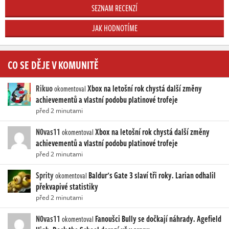
SEZNAM RECENZÍ
JAK HODNOTÍME
CO SE DĚJE V KOMUNITĚ
Rikuo
Xbox na letošní rok chystá další změny
okomentoval
achievementů a vlastní podobu platinové trofeje
před 2 minutami
N0vas11
Xbox na letošní rok chystá další změny
okomentoval
achievementů a vlastní podobu platinové trofeje
před 2 minutami
Sprity
Baldur's Gate 3 slaví tři roky. Larian odhalil
okomentoval
překvapivé statistiky
před 2 minutami
N0vas11
Fanoušci Bully se dočkají náhrady. Agefield
okomentoval