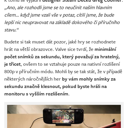
„Ano, ale rozhodli jsme se to neučinit naším hlavním
cílem... když jsme vzali vše v potaz, cítili jsme, že bude
lepší nic neupravovat na základě dokového či příručního
stavu.“
Budete si tak muset dát pozor, jaké hry se rozhodnete
hrát na větší obrazovce. Valve sice tvrdí, že
minimální
počet snímků za sekundu, který považují za hratelný,
je třicet
, ovšem to se vztahuje pouze na nativní rozlišení
800p v příručním módu. Mohli by se tak stát, že v případě
některých náročnějších her
by vám mohly snímky za
sekundu značně klesnout, pokud byste hráli na
monitoru s vyšším rozlišením
.