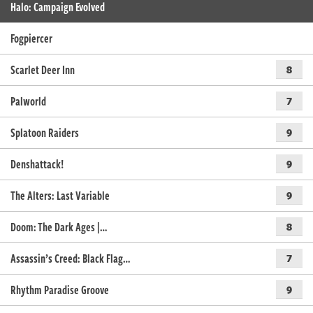
Halo: Campaign Evolved
Fogpiercer
Scarlet Deer Inn
8
Palworld
7
Splatoon Raiders
9
Denshattack!
9
The Alters: Last Variable
9
Doom: The Dark Ages |…
8
Assassin’s Creed: Black Flag…
7
Rhythm Paradise Groove
9