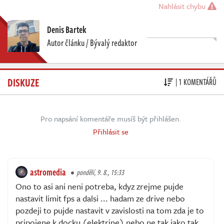
Nahlásit chybu
Denis Bartek
Autor článku / Bývalý redaktor
DISKUZE
| 1 KOMENTÁŘŮ
Pro napsání komentáře musíš být přihlášen.
Přihlásit se
astromedia
pondělí, 9. 8., 15:33
Ono to asi ani neni potreba, kdyz zrejme pujde
nastavit limit fps a dalsi ... hadam ze drive nebo
pozdeji to pujde nastavit v zavislosti na tom zda je to
pripojene k docku (elektrine) nebo ne tak jako tak.