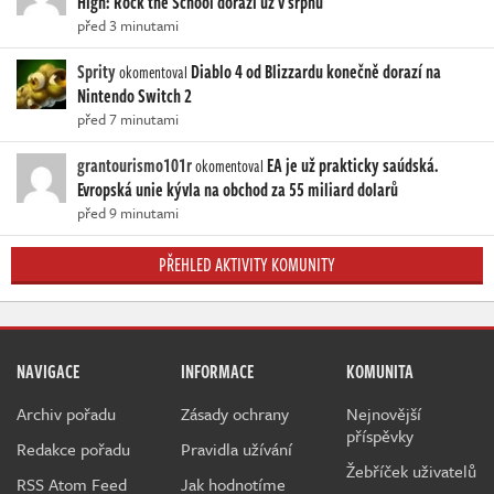
High: Rock the School dorazí už v srpnu
před 3 minutami
Sprity
Diablo 4 od Blizzardu konečně dorazí na
okomentoval
Nintendo Switch 2
před 7 minutami
grantourismo101r
EA je už prakticky saúdská.
okomentoval
Evropská unie kývla na obchod za 55 miliard dolarů
před 9 minutami
PŘEHLED AKTIVITY KOMUNITY
NAVIGACE
INFORMACE
KOMUNITA
Archiv pořadu
Zásady ochrany
Nejnovější
příspěvky
Redakce pořadu
Pravidla užívání
Žebříček uživatelů
RSS Atom Feed
Jak hodnotíme