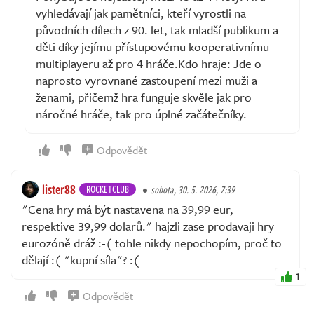
vyhledávají jak pamětníci, kteří vyrostli na
původních dílech z 90. let, tak mladší publikum a
děti díky jejímu přístupovému kooperativnímu
multiplayeru až pro 4 hráče.Kdo hraje: Jde o
naprosto vyrovnané zastoupení mezi muži a
ženami, přičemž hra funguje skvěle jak pro
náročné hráče, tak pro úplné začátečníky.
Odpovědět
lister88
ROCKETCLUB
sobota, 30. 5. 2026, 7:39
"Cena hry má být nastavena na 39,99 eur,
respektive 39,99 dolarů." hajzli zase prodavaji hry
eurozóně dráž :-( tohle nikdy nepochopím, proč to
dělají :( "kupní síla"? :(
1
Odpovědět