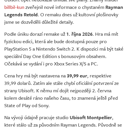
Živě
billbil-kun
zveřejnil nové informace o chystaném
Rayman
Legends Retold
. O remaku dnes už kultovní plošinovky
jsme se dozvěděli důležité detaily.
Podle úniku dorazí remake už
1. října 2026
. Hra má mít
fyzickou edici, která ale bude dostupná pouze pro
PlayStation 5 a Nintendo Switch 2. K dispozici má být také
speciální Day One Edition s bonusovým obsahem.
Očekává se vydání i pro Xbox Series X/S a PC.
Cena hry má být nastavena na
39,99 eur
, respektive
39,99 dolarů. Zatím ale stále chybí oficiální potvrzení ze
strany Ubisoft. K němu mí dojít nejpozději 2. června
kolem desáté ráno našeho času, to znamená ještě před
State of Play od Sony.
Na vývoji údajně pracuje studio
Ubisoft Montpellier
,
které stálo už za původním Rayman Legends. Původně se