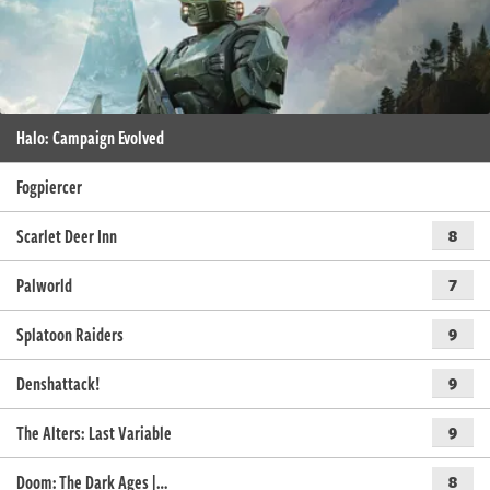
Halo: Campaign Evolved
Fogpiercer
Scarlet Deer Inn
8
Palworld
7
Splatoon Raiders
9
Denshattack!
9
The Alters: Last Variable
9
Doom: The Dark Ages |…
8