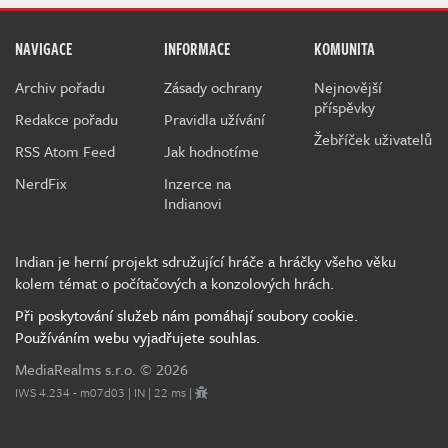
NAVIGACE
INFORMACE
KOMUNITA
Archiv pořadu
Zásady ochrany
Nejnovější
příspěvky
Redakce pořadu
Pravidla užívání
Žebříček uživatelů
RSS Atom Feed
Jak hodnotíme
NerdFix
Inzerce na
Indianovi
Indian je herní projekt sdružující hráče a hráčky všeho věku
kolem témat o počítačových a konzolových hrách.
Při poskytování služeb nám pomáhají soubory cookie.
Používáním webu vyjadřujete souhlas.
MediaRealms s.r.o.
© 2026
IWS 4.234 - m07d03 | IN | 22 ms |