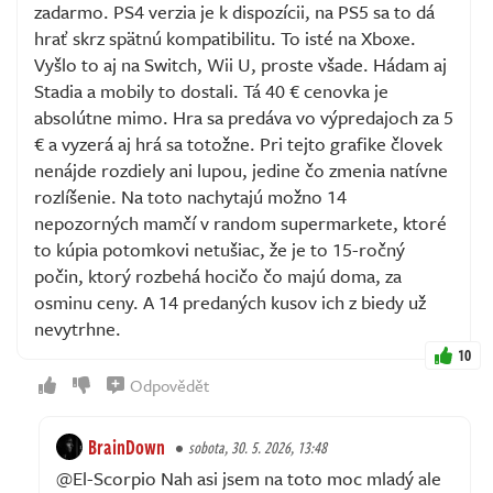
zadarmo. PS4 verzia je k dispozícii, na PS5 sa to dá
hrať skrz spätnú kompatibilitu. To isté na Xboxe.
Vyšlo to aj na Switch, Wii U, proste všade. Hádam aj
Stadia a mobily to dostali. Tá 40 € cenovka je
absolútne mimo. Hra sa predáva vo výpredajoch za 5
€ a vyzerá aj hrá sa totožne. Pri tejto grafike človek
nenájde rozdiely ani lupou, jedine čo zmenia natívne
rozlíšenie. Na toto nachytajú možno 14
nepozorných mamčí v random supermarkete, ktoré
to kúpia potomkovi netušiac, že je to 15-ročný
počin, ktorý rozbehá hocičo čo majú doma, za
osminu ceny. A 14 predaných kusov ich z biedy už
nevytrhne.
10
Odpovědět
BrainDown
sobota, 30. 5. 2026, 13:48
@El-Scorpio Nah asi jsem na toto moc mladý ale