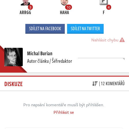
3
10
4
ARRGG
HAHA
F
SDÍLET NA FACEBOOK
SDÍLET NA TWITTER
Nahlásit chybu
Michal Burian
Autor článku / Šéfredaktor
DISKUZE
| 12 KOMENTÁŘŮ
Pro napsání komentáře musíš být přihlášen.
Přihlásit se