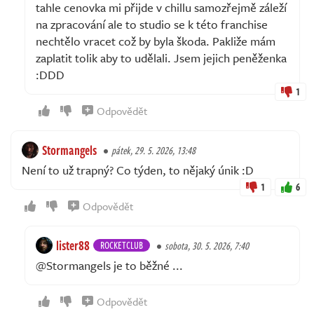
tahle cenovka mi přijde v chillu samozřejmě záleží
na zpracování ale to studio se k této franchise
nechtělo vracet což by byla škoda. Pakliže mám
zaplatit tolik aby to udělali. Jsem jejich peněženka
:DDD
1
Odpovědět
Stormangels
pátek, 29. 5. 2026, 13:48
Není to už trapný? Co týden, to nějaký únik :D
1
6
Odpovědět
lister88
ROCKETCLUB
sobota, 30. 5. 2026, 7:40
@Stormangels je to běžné ...
Odpovědět