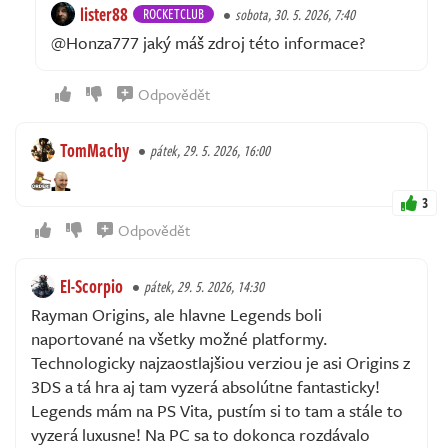
lister88
ROCKETCLUB
sobota, 30. 5. 2026, 7:40
@Honza777 jaký máš zdroj této informace?
Odpovědět
TomMachy
pátek, 29. 5. 2026, 16:00
3
Odpovědět
El-Scorpio
pátek, 29. 5. 2026, 14:30
Rayman Origins, ale hlavne Legends boli
naportované na všetky možné platformy.
Technologicky najzaostlajšiou verziou je asi Origins z
3DS a tá hra aj tam vyzerá absolútne fantasticky!
Legends mám na PS Vita, pustím si to tam a stále to
vyzerá luxusne! Na PC sa to dokonca rozdávalo