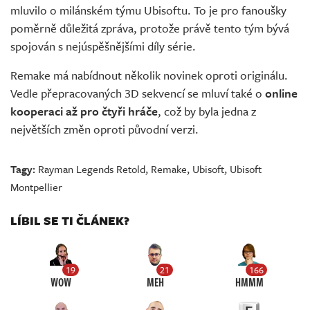
mluvilo o milánském týmu Ubisoftu. To je pro fanoušky
poměrně důležitá zpráva, protože právě tento tým bývá
spojován s nejúspěšnějšími díly série.
Remake má nabídnout několik novinek oproti originálu.
Vedle přepracovaných 3D sekvencí se mluví také o
online
kooperaci až pro čtyři hráče
, což by byla jedna z
největších změn oproti původní verzi.
Tagy:
Rayman Legends Retold
,
Remake
,
Ubisoft
,
Ubisoft
Montpellier
LÍBIL SE TI ČLÁNEK?
19
21
166
WOW
MEH
HMMM