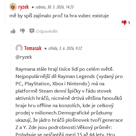
ryzek
sobota, 30. 5. 2026, 14:25
mě by spíš zajímalo proč ta hra vubec existuje
1
Odpovědět
Tomasak
středa, 3. 6. 2026, 9:22
@ryzek
Raymana stále hrají tisíce lidí po celém světě.
Nejpopulárnější díl Rayman Legends (vydaný pro
PC, PlayStation, Xbox i Nintendo) má na
platformě Steam denní špičky v řádu stovek
aktivních hráčů, nicméně drtivá většina fanoušků
hraje hru offline na konzolích, kde je celkový
prodej v milionech.Demografické průzkumy
ukazují, že jádro hráčů plošinovek tvoří generace
Z a Y. Zde jsou podrobnosti:Věkový průměr:
Pohybuje se nejčastěji mezi 15 až 44 lety. Hru