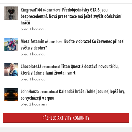
Kingroad144
Předobjednávky GTA 6 jsou
okomentoval
bezprecedentní. Nová prezentace má ještě zvýšit očekávání
hráčů
před 1 hodinou
Metalfetamin
Buďte v obraze! Co červenec přinesl
okomentoval
světu videoher?
před 1 hodinou
ChocolateJJ
Titan Quest 2 dostává novou třídu,
okomentoval
která vládne silami života i smrti
před 1 hodinou
JohnHonza
Kalendář hráče: Tohle jsou nejlepší hry,
okomentoval
co vycházejí v srpnu
před 2 hodinami
PŘEHLED AKTIVITY KOMUNITY