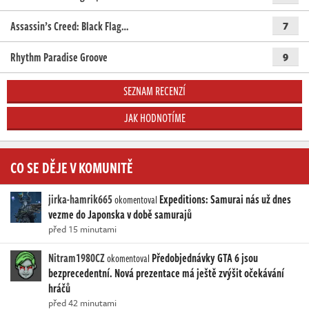
Assassin’s Creed: Black Flag…
7
Rhythm Paradise Groove
9
SEZNAM RECENZÍ
JAK HODNOTÍME
CO SE DĚJE V KOMUNITĚ
jirka-hamrik665
Expeditions: Samurai nás už dnes
okomentoval
vezme do Japonska v době samurajů
před 15 minutami
Nitram1980CZ
Předobjednávky GTA 6 jsou
okomentoval
bezprecedentní. Nová prezentace má ještě zvýšit očekávání
hráčů
před 42 minutami