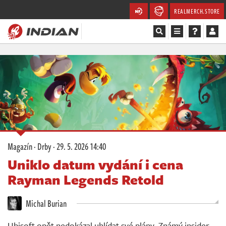
REALMERCH.STORE
Magazín
Recenze
Videa
Soutěže
Magazín
·
Drby
·
29. 5. 2026 14:40
Databáze
Uniklo datum vydání i cena
Rayman Legends Retold
Komunita
Michal Burian
Redakce
Ubisoft opět nedokázal uhlídat své plány. Známý insider