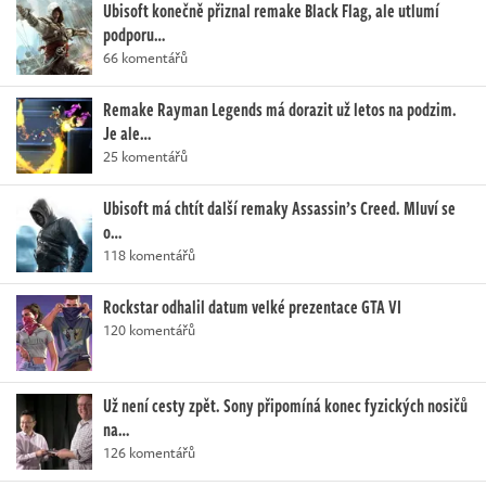
Ubisoft konečně přiznal remake Black Flag, ale utlumí
podporu…
66 komentářů
Remake Rayman Legends má dorazit už letos na podzim.
Je ale…
25 komentářů
Ubisoft má chtít další remaky Assassin’s Creed. Mluví se
o…
118 komentářů
Rockstar odhalil datum velké prezentace GTA VI
120 komentářů
Už není cesty zpět. Sony připomíná konec fyzických nosičů
na…
126 komentářů