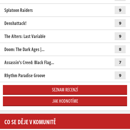
Splatoon Raiders
9
Denshattack!
9
The Alters: Last Variable
9
Doom: The Dark Ages |…
8
Assassin’s Creed: Black Flag…
7
Rhythm Paradise Groove
9
SEZNAM RECENZÍ
JAK HODNOTÍME
CO SE DĚJE V KOMUNITĚ