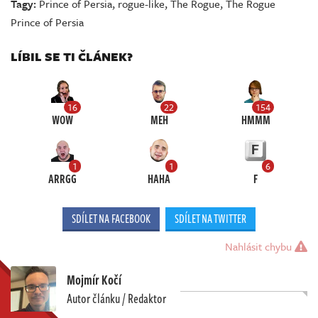
Tagy:
Prince of Persia
,
rogue-like
,
The Rogue
,
The Rogue
Prince of Persia
LÍBIL SE TI ČLÁNEK?
16
22
154
WOW
MEH
HMMM
1
1
6
ARRGG
HAHA
F
SDÍLET NA FACEBOOK
SDÍLET NA TWITTER
Nahlásit chybu
Mojmír Kočí
Autor článku / Redaktor