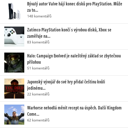
Bývalý autor Valve hájí konec disků pro PlayStation. Může
za to…
148 komentářů
Zatímco PlayStation končí s výrobou disků, Xbox se
zaměřuje na…
83 komentářů
Halo: Campaign Evolved je naleštěný základ se zbytečnou
přílohou
51 komentářů
Japonský vývojář do své hry přidal češtinu kvůli
jedinému…
22 komentářů
Warhorse nehodlá měnit recept na úspěch. Další Kingdom
Come…
62 komentářů