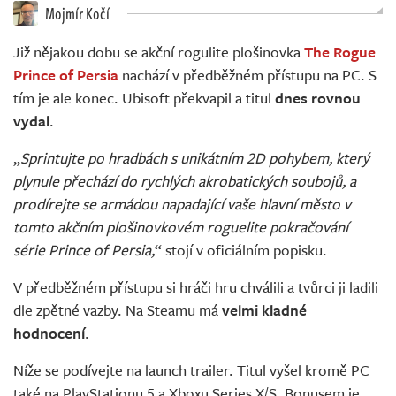
Živě
Mojmír Kočí
Již nějakou dobu se akční rogulite plošinovka
The Rogue
Prince of Persia
nachází v předběžném přístupu na PC. S
tím je ale konec. Ubisoft překvapil a titul
dnes rovnou
vydal
.
„
Sprintujte po hradbách s unikátním 2D pohybem, který
plynule přechází do rychlých akrobatických soubojů, a
prodírejte se armádou napadající vaše hlavní město v
tomto akčním plošinovkovém roguelite pokračování
série Prince of Persia,
“ stojí v oficiálním popisku.
V předběžném přístupu si hráči hru chválili a tvůrci ji ladili
dle zpětné vazby. Na Steamu má
velmi kladné
hodnocení
.
Níže se podívejte na launch trailer. Titul vyšel kromě PC
také na PlayStationu 5 a Xboxu Series X/S. Bonusem je