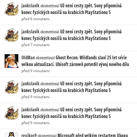
jankslavik
Už není cesty zpět. Sony připomíná
okomentoval
konec fyzických nosičů na krabicích PlayStationu 5
před 6 minutami
jankslavik
Už není cesty zpět. Sony připomíná
okomentoval
konec fyzických nosičů na krabicích PlayStationu 5
před 7 minutami
OldMan
Ghost Recon: Wildlands slaví 25 let série
okomentoval
velkou aktualizací. Ubisoft zároveň potvrdil vývoj nového dílu
před 9 minutami
jankslavik
Už není cesty zpět. Sony připomíná
okomentoval
konec fyzických nosičů na krabicích PlayStationu 5
před 9 minutami
jankslavik
Už není cesty zpět. Sony připomíná
okomentoval
konec fyzických nosičů na krabicích PlayStationu 5
před 9 minutami
rexikos9
Microsoft před velkým restartem Xboxu
okomentoval