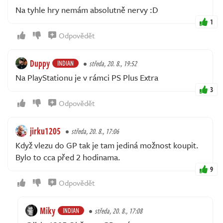
Na tyhle hry nemám absolutně nervy :D
1
Odpovědět
Duppy
INDIAN
středa, 20. 8., 19:52
Na PlayStationu je v rámci PS Plus Extra
3
Odpovědět
jirku1205
středa, 20. 8., 17:06
Když vlezu do GP tak je tam jediná možnost koupit.
Bylo to cca před 2 hodinama.
9
Odpovědět
Miky
INDIAN
středa, 20. 8., 17:08