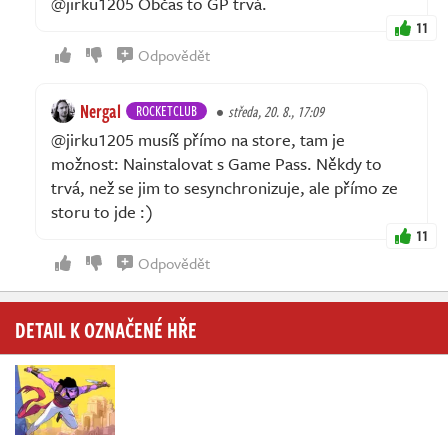
@jirku1205 Občas to GP trvá.
11
Odpovědět
Nergal
ROCKETCLUB
středa, 20. 8., 17:09
@jirku1205 musíš přímo na store, tam je
možnost: Nainstalovat s Game Pass. Někdy to
trvá, než se jim to sesynchronizuje, ale přímo ze
storu to jde :)
11
Odpovědět
DETAIL K OZNAČENÉ HŘE