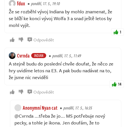
fdux
pondělí, 17. 5., 19:10
Že se rozběhl vývoj Indiana by mohlo znamenat, že
se blíží ke konci vývoj Wolfa 3 a snad ještě letos by
mohl vyjít.
1
Odpovědět
Cvrnda
INDIAN
pondělí, 17. 5., 11:49
A stejně budu do poslední chvíle doufat, že něco ze
hry uvidíme letos na E3. A pak budu nadávat na to,
že jsme nic neviděli
14
Odpovědět
Anonymní Nyan cat
pondělí, 17. 5., 16:35
@Cvrnda ...třeba že jo... MS potřebuje nový
pecky, a tohle je ikona. Jen doufám, že to