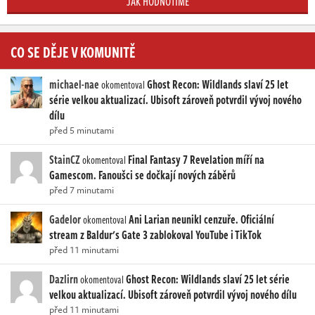
JAK HODNOTÍME
CO SE DĚJE V KOMUNITĚ
michael-nae
Ghost Recon: Wildlands slaví 25 let
okomentoval
série velkou aktualizací. Ubisoft zároveň potvrdil vývoj nového
dílu
před 5 minutami
StainCZ
Final Fantasy 7 Revelation míří na
okomentoval
Gamescom. Fanoušci se dočkají nových záběrů
před 7 minutami
Gadelor
Ani Larian neunikl cenzuře. Oficiální
okomentoval
stream z Baldur's Gate 3 zablokoval YouTube i TikTok
před 11 minutami
Dazlirn
Ghost Recon: Wildlands slaví 25 let série
okomentoval
velkou aktualizací. Ubisoft zároveň potvrdil vývoj nového dílu
před 11 minutami