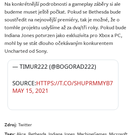
Na konkrétnější podrobnosti a gameplay záběry si ale
budeme muset ještě počkat. Pokud se Bethesda bude
soustředit na nejnovější premiéry, tak je možné, že o
tomhle projektu uslyšíme až za dva/tři roky. Pokud bude
Indiana Jones potvrzen jako exkluzivita pro Xbox a PC,
mohl by se stát dlouho očekávaným konkurentem
Uncharted od Sony.
— TIMUR222 (@BOGORAD222) 
SOURCE:
HTTPS://T.CO/SHUPRMMYB7
MAY 15, 2021
Zdroj:
Twitter
Tagy:
Akce
,
Bethesda
,
Indiana Jones
,
MachineGames
,
Microsoft