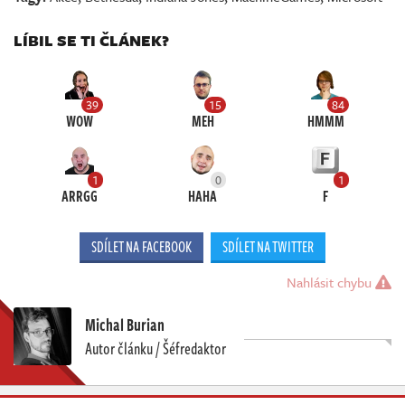
LÍBIL SE TI ČLÁNEK?
39
15
84
WOW
MEH
HMMM
1
0
1
ARRGG
HAHA
F
SDÍLET NA FACEBOOK
SDÍLET NA TWITTER
Nahlásit chybu
Michal Burian
Autor článku / Šéfredaktor