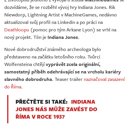
Živě
dozvídáme, že se rozběhl vývoj hry Indiana Jones. Rik
Niewdorp, Lightning Artist v MachineGames, nedávno
aktualizoval svůj profil na Linkedin a po práci na
Deathloopu
(pomoc pro tým Arkane Lyon) se vrhl na
nový projekt. Tím je
Indiana Jones
.
Nové dobrodružství známého archeologa bylo
představeno na začátku letošního roku. Tvůrci
Wolfensteina chtějí
vyprávět zcela originální,
samostatný příběh odehrávající se na vrcholu kariéry
slavného dobrodruha
. Teaser trailer
naznačoval zasazení
do Říma
.
PŘEČTĚTE SI TAKÉ:
INDIANA
JONES NÁS MŮŽE ZAVÉST DO
ŘÍMA V ROCE 1937