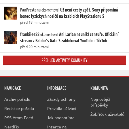
PanPrcstenu
Už není cesty zpět. Sony připomíná
okomentoval
konec fyzických nosičů na krabicích PlayStationu 5
před 18 minutami
frankiiee88
Ani Larian neunikl cenzuře. Oficiální
okomentoval
stream z Baldur's Gate 3 zablokoval YouTube i TikTok
před 20 minutami
PŘEHLED AKTIVITY KOMUNITY
NAVIGACE
INFORMACE
KOMUNITA
Archiv pořadu
Zásady ochrany
Nejnovější
příspěvky
Redakce pořadu
Pravidla užívání
Žebříček uživatelů
RSS Atom Feed
Jak hodnotíme
NerdFix
Inzerce na