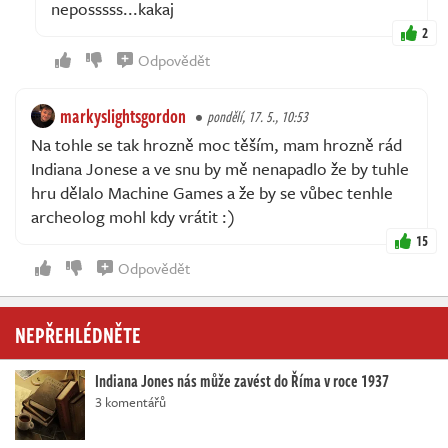
neposssss...kakaj
2
Odpovědět
markyslightsgordon
pondělí, 17. 5., 10:53
Na tohle se tak hrozně moc těším, mam hrozně rád
Indiana Jonese a ve snu by mě nenapadlo že by tuhle
hru dělalo Machine Games a že by se vůbec tenhle
archeolog mohl kdy vrátit :)
15
Odpovědět
NEPŘEHLÉDNĚTE
Indiana Jones nás může zavést do Říma v roce 1937
3 komentářů