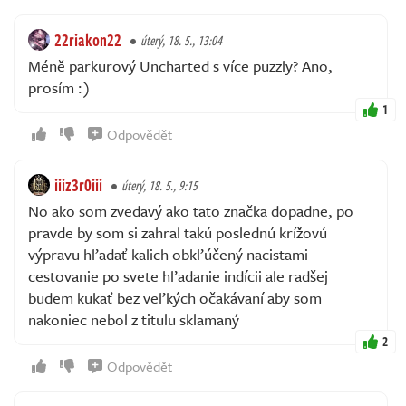
22riakon22
úterý, 18. 5., 13:04
Méně parkurový Uncharted s více puzzly? Ano,
prosím :)
1
Odpovědět
iiiz3r0iii
úterý, 18. 5., 9:15
No ako som zvedavý ako tato značka dopadne, po
pravde by som si zahral takú poslednú krížovú
výpravu hľadať kalich obkľúčený nacistami
cestovanie po svete hľadanie indícii ale radšej
budem kukať bez veľkých očakávaní aby som
nakoniec nebol z titulu sklamaný
2
Odpovědět