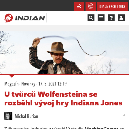
REALMERCH.STORE
Magazín
Recenze
Videa
Soutěže
Magazín
·
Novinky
·
17. 5. 2021 12:19
Databáze
U tvůrců Wolfensteina se
rozběhl vývoj hry Indiana Jones
Komunita
Michal Burian
Redakce
Z životopisu jednoho z vývojářů studia
MachineGames
se