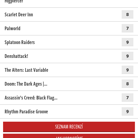
Fogpiercer
Scarlet Deer Inn
8
Palworld
7
Splatoon Raiders
9
Denshattack!
9
The Alters: Last Variable
9
Doom: The Dark Ages |…
8
Assassin’s Creed: Black Flag…
7
Rhythm Paradise Groove
9
SEZNAM RECENZÍ