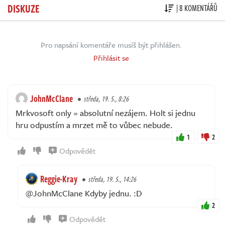
DISKUZE
| 8 KOMENTÁŘŮ
Pro napsání komentáře musíš být přihlášen.
Přihlásit se
JohnMcClane
středa, 19. 5., 8:26
Mrkvosoft only = absolutní nezájem. Holt si jednu
hru odpustím a mrzet mě to vůbec nebude.
1
2
Odpovědět
Reggie-Kray
středa, 19. 5., 14:26
@JohnMcClane Kdyby jednu. :D
2
Odpovědět