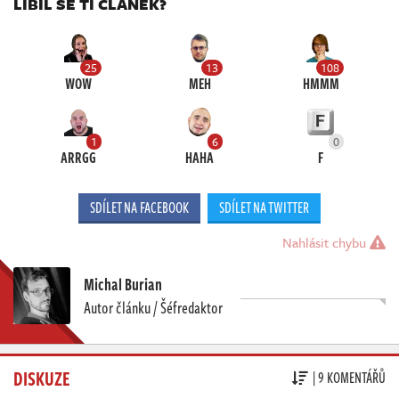
LÍBIL SE TI ČLÁNEK?
25
13
108
WOW
MEH
HMMM
1
6
0
ARRGG
HAHA
F
SDÍLET NA FACEBOOK
SDÍLET NA TWITTER
Nahlásit chybu
Michal Burian
Autor článku / Šéfredaktor
DISKUZE
| 9 KOMENTÁŘŮ