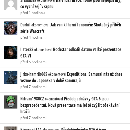
Srandista
Kalendář hráče: Tohle jsou nejlepší hry,
okomentoval
co vycházejí v srpnu
před 1 hodinou
Durhil
Jak vznikl herní fenomén: Skutečný příběh
okomentoval
série Warcraft
před 4 hodinami
lister88
Rockstar odhalil datum velké prezentace
okomentoval
GTA VI
před 6 hodinami
jirka-hamrik665
Expeditions: Samurai nás už dnes
okomentoval
vezme do Japonska v době samurajů
před 7 hodinami
Nitram1980CZ
Předobjednávky GTA 6 jsou
okomentoval
bezprecedentní. Nová prezentace má ještě zvýšit očekávání
hráčů
před 7 hodinami
Kingroad144
Předobjednávky GTA 6 jsou
okomentoval