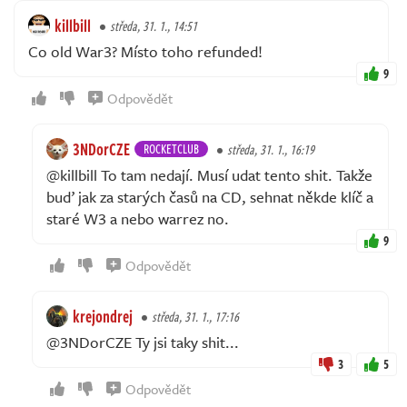
killbill
středa, 31. 1., 14:51
Co old War3? Místo toho refunded!
9
Odpovědět
3NDorCZE
ROCKETCLUB
středa, 31. 1., 16:19
@killbill To tam nedají. Musí udat tento shit. Takže
buď jak za starých časů na CD, sehnat někde klíč a
staré W3 a nebo warrez no.
9
Odpovědět
krejondrej
středa, 31. 1., 17:16
@3NDorCZE Ty jsi taky shit...
3
5
Odpovědět