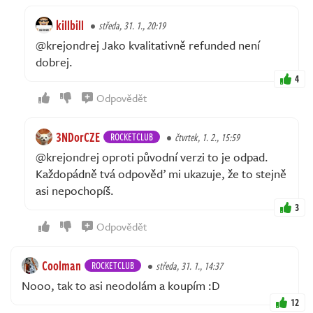
killbill
středa, 31. 1., 20:19
@krejondrej Jako kvalitativně refunded není
dobrej.
4
Odpovědět
3NDorCZE
ROCKETCLUB
čtvrtek, 1. 2., 15:59
@krejondrej oproti původní verzi to je odpad.
Každopádně tvá odpověď mi ukazuje, že to stejně
asi nepochopíš.
3
Odpovědět
Coolman
ROCKETCLUB
středa, 31. 1., 14:37
Nooo, tak to asi neodolám a koupím :D
12