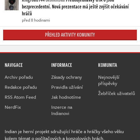
bezprecedentní. Nová prezentace má ještě zvýšit očekávání
hráčů
před 8 hodinami
PŘEHLED AKTIVITY KOMUNITY
NAVIGACE
INFORMACE
KOMUNITA
Archiv pořadu
Zásady ochrany
Nejnovější
příspěvky
Redakce pořadu
Pravidla užívání
Žebříček uživatelů
RSS Atom Feed
Jak hodnotíme
NerdFix
Inzerce na
Indianovi
Indian je herní projekt sdružující hráče a hráčky všeho věku
kolem témat o počítačových a konzolových hrách.