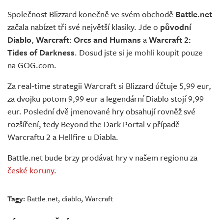
Živě
Společnost Blizzard konečně ve svém obchodě
Battle.net
začala nabízet tři své největší klasiky. Jde o
původní
Diablo
,
Warcraft: Orcs and Humans
a
Warcraft 2:
Tides of Darkness
. Dosud jste si je mohli koupit pouze
na GOG.com.
Za real-time strategii Warcraft si Blizzard účtuje 5,99 eur,
za dvojku potom 9,99 eur a legendární Diablo stojí 9,99
eur. Poslední dvě jmenované hry obsahují rovněž své
rozšíření, tedy Beyond the Dark Portal v případě
Warcraftu 2 a Hellfire u Diabla.
Battle.net bude brzy prodávat hry v našem regionu za
české koruny
.
Tagy:
Battle.net
,
diablo
,
Warcraft