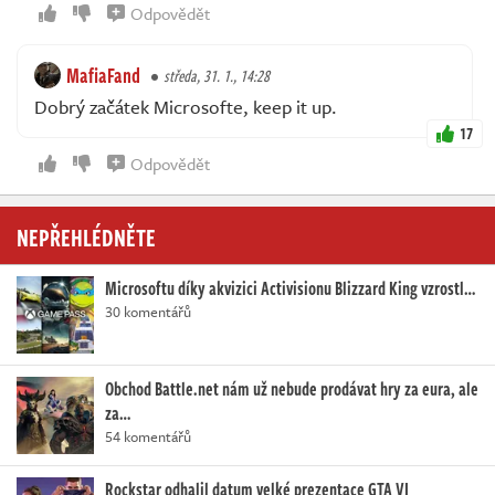
Odpovědět
MafiaFand
středa, 31. 1., 14:28
Dobrý začátek Microsofte, keep it up.
17
Odpovědět
NEPŘEHLÉDNĚTE
Microsoftu díky akvizici Activisionu Blizzard King vzrostl…
30 komentářů
Obchod Battle.net nám už nebude prodávat hry za eura, ale
za…
54 komentářů
Rockstar odhalil datum velké prezentace GTA VI