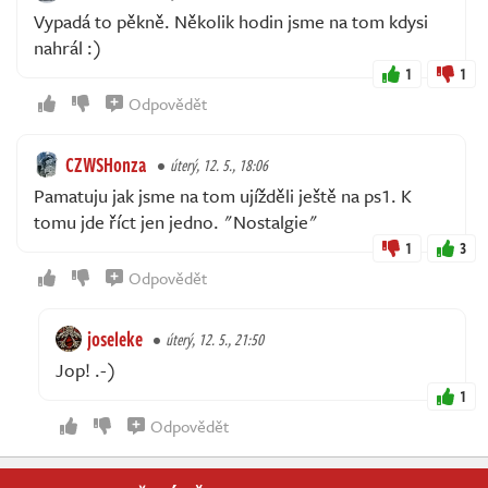
Vypadá to pěkně. Několik hodin jsme na tom kdysi
nahrál :)
1
1
Odpovědět
CZWSHonza
úterý, 12. 5., 18:06
Pamatuju jak jsme na tom ujížděli ještě na ps1. K
tomu jde říct jen jedno. "Nostalgie"
1
3
Odpovědět
joseleke
úterý, 12. 5., 21:50
Jop! .-)
1
Odpovědět