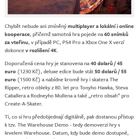
Chybět nebude ani zmíněný
multiplayer a lokální i online
kooperace
, přičemž samotná hra pojede na
60 snímků
za vteřinu
, v případě PC, PS4 Pro a Xbox One X verzí
dokonce
v rozlišení 4K
.
Doporučená cena hry je stanovena na
40 dolarů / 45
euro
(1230 Kč), deluxe edice bude stát
50 dolarů / 55
euro
(1500 Kč) a nabídne kromě hry i skatera The
Ripper, retro obleky z 80. let pro Tonyho Hawka, Steva
Caballera a Rodneyho Mullena a také „retro obsah” pro
Create-A-Skater.
Ti, co si hru předobjednají digitálně, pak dostanou přístup
k tzv. The Warehouse Demo - tedy demoverzi hry s
levelem Warehouse. Datum, kdy bude demo dostupné,