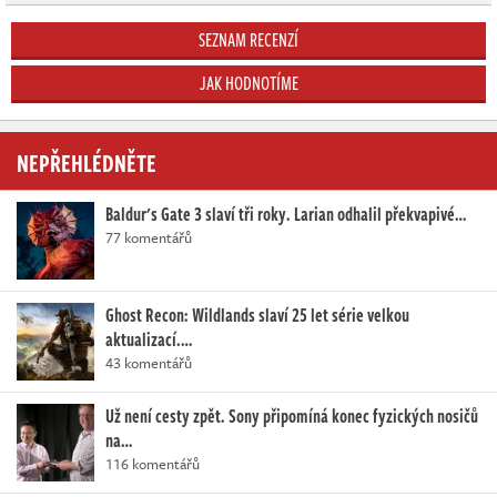
SEZNAM RECENZÍ
JAK HODNOTÍME
NEPŘEHLÉDNĚTE
Baldur's Gate 3 slaví tři roky. Larian odhalil překvapivé…
77 komentářů
Ghost Recon: Wildlands slaví 25 let série velkou
aktualizací.…
43 komentářů
Už není cesty zpět. Sony připomíná konec fyzických nosičů
na…
116 komentářů