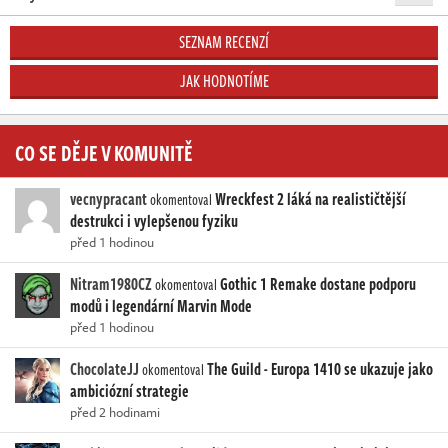
SEZNAM RECENZÍ
JAK HODNOTÍME
CO SE DĚJE V KOMUNITĚ
vecnypracant
Wreckfest 2 láká na realističtější
okomentoval
destrukci i vylepšenou fyziku
před 1 hodinou
Nitram1980CZ
Gothic 1 Remake dostane podporu
okomentoval
modů i legendární Marvin Mode
před 1 hodinou
ChocolateJJ
The Guild - Europa 1410 se ukazuje jako
okomentoval
ambiciózní strategie
před 2 hodinami