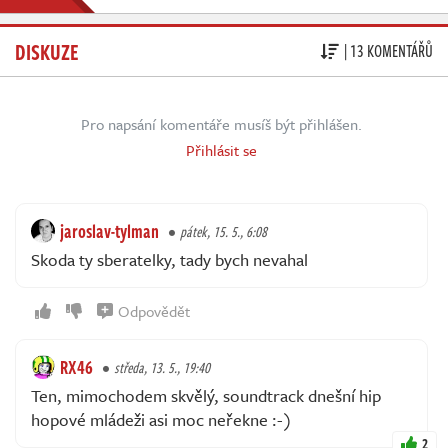
DISKUZE
| 13 KOMENTÁŘŮ
Pro napsání komentáře musíš být přihlášen.
Přihlásit se
jaroslav-tylman
pátek, 15. 5., 6:08
Skoda ty sberatelky, tady bych nevahal
Odpovědět
RX46
středa, 13. 5., 19:40
Ten, mimochodem skvělý, soundtrack dnešní hip
hopové mládeži asi moc neřekne :-)
2