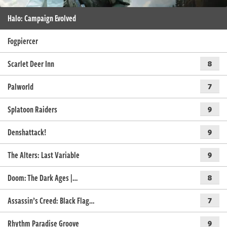
Halo: Campaign Evolved
Fogpiercer
Scarlet Deer Inn
8
Palworld
7
Splatoon Raiders
9
Denshattack!
9
The Alters: Last Variable
9
Doom: The Dark Ages |…
8
Assassin’s Creed: Black Flag…
7
Rhythm Paradise Groove
9