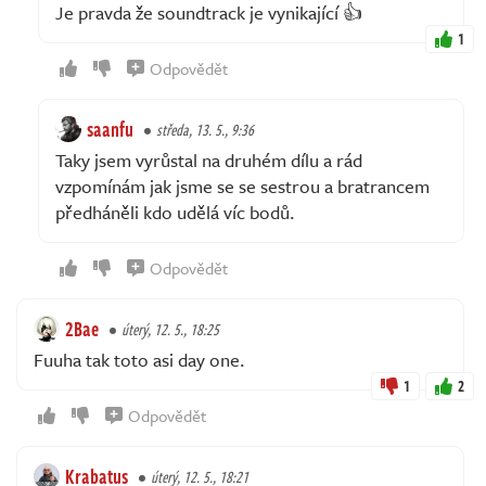
Je pravda že soundtrack je vynikající 👍
1
Odpovědět
saanfu
středa, 13. 5., 9:36
Taky jsem vyrůstal na druhém dílu a rád
vzpomínám jak jsme se se sestrou a bratrancem
předháněli kdo udělá víc bodů.
Odpovědět
2Bae
úterý, 12. 5., 18:25
Fuuha tak toto asi day one.
1
2
Odpovědět
Krabatus
úterý, 12. 5., 18:21