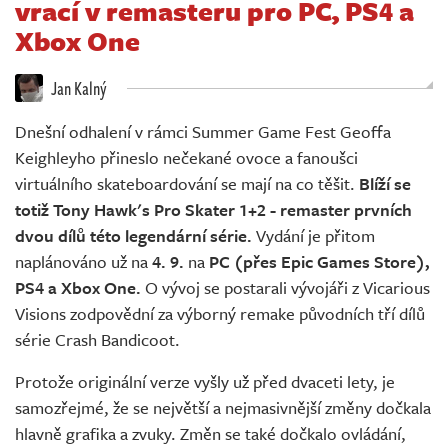
vrací v remasteru pro PC, PS4 a
Živě
Xbox One
Jan Kalný
Dnešní odhalení v rámci Summer Game Fest Geoffa
Keighleyho přineslo nečekané ovoce a fanoušci
virtuálního skateboardování se mají na co těšit.
Blíží se
totiž Tony Hawk's Pro Skater 1+2 - remaster prvních
dvou dílů této legendární série.
Vydání je přitom
naplánováno už na
4. 9.
na
PC (přes Epic Games Store),
PS4 a Xbox One.
O vývoj se postarali vývojáři z Vicarious
Visions zodpovědní za výborný remake původních tří dílů
série Crash Bandicoot.
Protože originální verze vyšly už před dvaceti lety, je
samozřejmé, že se největší a nejmasivnější změny dočkala
hlavně grafika a zvuky. Změn se také dočkalo ovládání,