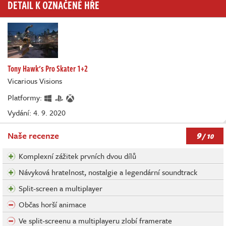
DETAIL K OZNAČENÉ HŘE
Tony Hawk's Pro Skater 1+2
Vicarious Visions
Platformy:
Vydání: 4. 9. 2020
9
Naše recenze
/ 10
Komplexní zážitek prvních dvou dílů
Návyková hratelnost, nostalgie a legendární soundtrack
Split-screen a multiplayer
Občas horší animace
Ve split-screenu a multiplayeru zlobí framerate