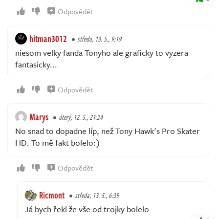
Odpovědět
hitman3012
středa, 13. 5., 9:19
niesom velky fanda Tonyho ale graficky to vyzera
fantasicky...
Odpovědět
Marys
úterý, 12. 5., 21:24
No snad to dopadne líp, než Tony Hawk's Pro Skater
HD. To mě fakt bolelo:)
Odpovědět
Ricmont
středa, 13. 5., 6:39
Já bych řekl že vše od trojky bolelo