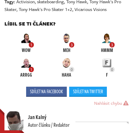
Tagy:
Activision
,
skateboarding
,
Tony Hawk
,
Tony Hawk's Pro
Skater
,
Tony Hawk's Pro Skater 1+2
,
Vicarious Visions
LÍBIL SE TI ČLÁNEK?
1
3
3
WOW
MEH
HMMM
1
0
0
ARRGG
HAHA
F
SDÍLET NA FACEBOOK
SDÍLET NA TWITTER
Nahlásit chybu
Jan Kalný
Autor článku / Redaktor