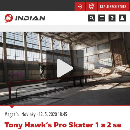
REALMERCH.STORE
Magazín
Recenze
Videa
Soutěže
Databáze
Komunita
Magazín
·
Novinky
·
12. 5. 2020 18:45
Redakce
Tony Hawk's Pro Skater 1 a 2 se