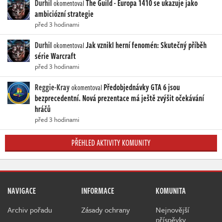
Durhil
The Guild - Europa 1410 se ukazuje jako
okomentoval
ambiciózní strategie
před 3 hodinami
Durhil
Jak vznikl herní fenomén: Skutečný příběh
okomentoval
série Warcraft
před 3 hodinami
Reggie-Kray
Předobjednávky GTA 6 jsou
okomentoval
bezprecedentní. Nová prezentace má ještě zvýšit očekávání
hráčů
před 3 hodinami
PŘEHLED AKTIVITY KOMUNITY
NAVIGACE
INFORMACE
KOMUNITA
Archiv pořadu
Zásady ochrany
Nejnovější
příspěvky